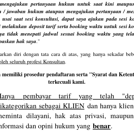
 mengajukan pertanyaan hukum untuk saat kini maupu
n / jawaban hukum ataupun mengajukan pertanyaan / me
sai saat sesi konsultasi, dapat saya ajukan pada sesi ko
li melakukan
deposit tarif
serta booking waktu untuk sesi ko
aya tidak menepati jadwal sesuai booking waktu yang tel
epaskan hak saya
.
"
rkan diri dengan tata cara di atas, yang hanya sekadar be
oleh seluruh profesi Konsultan
.
a memiliki prosedur pendaftaran serta "Syarat dan Keten
terkecuali kami.
Hanya
pembayar tarif yang telah "depo
ikategorikan sebagai KLIEN
dan hanya klien
eminta dilayani, hak atas privasi, maupun
benar
nformasi dan opini hukum yang
.