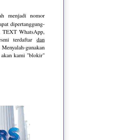
lah menjadi nomor
dapat dipertanggung-
san TEXT WhatsApp,
esmi terdaftar
dan
i. Menyalah-gunakan
 akan kami "blokir"