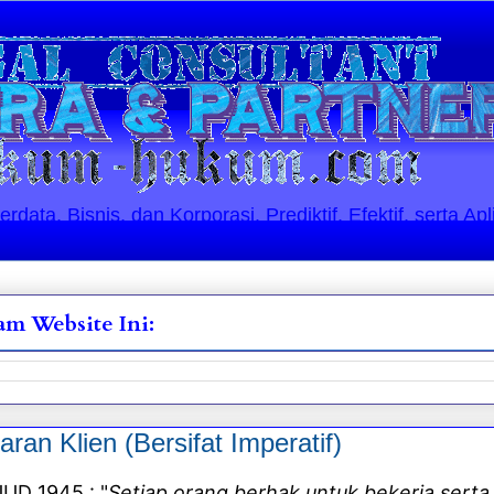
ata, Bisnis, dan Korporasi. Prediktif, Efektif, serta Apl
m Website Ini:
n Klien (Bersifat Imperatif)
UUD 1945 : "
Setiap orang berhak
untuk bekerja
sert