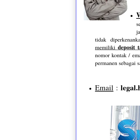
s
j
tidak diperkenan
deposit t
memiliki
nomor kontak / ema
permanen sebagai s
legal
Email
: