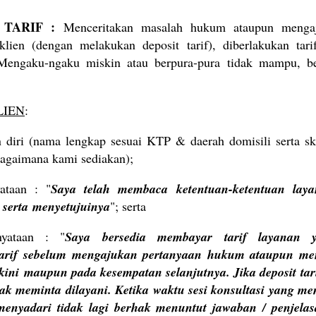
 TARIF :
Menceritakan masalah hukum ataupun menga
lien (dengan melakukan deposit tarif), diberlakukan tarif
 Mengaku-ngaku miskin atau berpura-pura tidak mampu, ber
LIEN
:
 diri (nama lengkap sesuai KTP & daerah domisili serta 
bagaimana kami sediakan);
ataan : "
Saya telah membaca ketentuan-ketentuan laya
serta
menyetujuinya
"; serta
yataan : "
Saya bersedia membayar tarif layanan 
arif
sebelum mengajukan pertanyaan hukum ataupun men
 kini
maupun pada kesempatan selanjutnya
. Jika deposit ta
hak meminta dilayani. Ketika waktu sesi konsultasi yang me
menyadari tidak lagi berhak menuntut jawaban / penjel