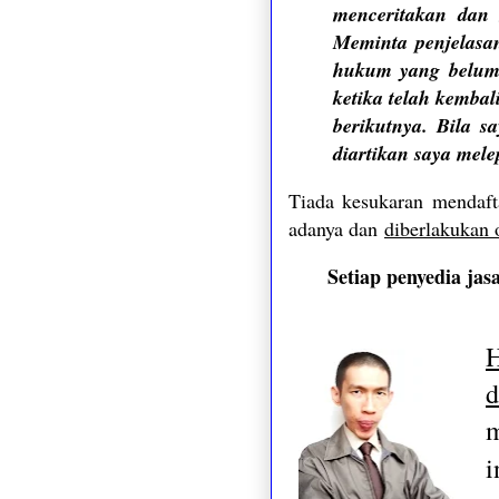
menceritakan dan
Meminta penjelasa
hukum yang belum u
ketika telah kemba
berikutnya. Bila s
diartikan saya mel
Tiada kesukaran mendafta
adanya dan
diberlakukan 
Setiap penyedia jas
d
m
i