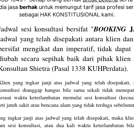
dia jasa
berhak
untuk memungut tarif jasa profesi se
sebagai HAK KONSTITUSIONAL kami.
J
BOOKING
Jadwal sesi konsultasi bersifat "
jadwal yang telah disepakati antara klien dan
bersifat mengikat dan imperatif, tidak dapat
diubah secara sepihak baik dari pihak klien
Konsultan Shietra (Pasal 1338 KUHPerdata).
Klien yang ingkar janji atas jadwal yang telah disepakati,
konsultasi dianggap hangus bila sama sekali tidak menepat
sesuai waktu keterlambatan memulai sesi konsultasi (kecual
rti jatuh sakit atau bencana alam yang tidak terduga sebelumn
ang ingkar janji atas jadwal yang telah disepakati, maka kli
am sesi konsultasi, atau dua kali waktu keterlambatan bil