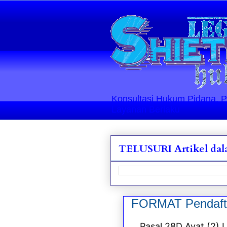
Konsultasi Hukum Pidana, Perd
Layanan Berlaku
TELUSURI Artikel dala
FORMAT Pendaftara
Pasal 28D Ayat (2) 