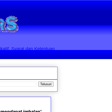
ikatif. Syarat dan Ketentuan
a
mendapat imbalan
".