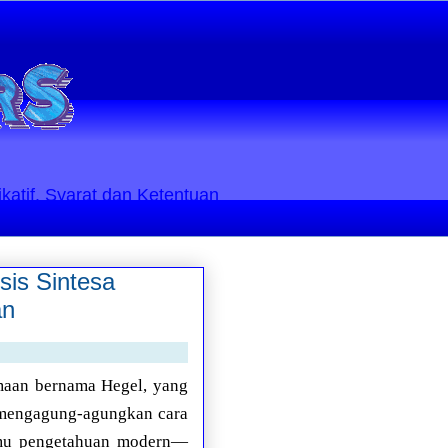
ikatif. Syarat dan Ketentuan
sis Sintesa
an
amaan bernama Hegel, yang
n mengagung-agungkan cara
ilmu pengetahuan modern—