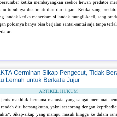
ni bersumber ketika membayangkan seekor hewan predator m
ahu tubuhnya diselimuti duri-duri tajam. Ketika sang predat
ang landak ketika menerkam si landak mungil-kecil, sang pred
n polosnya hanya bisa berjalan santai-santai saja tanpa terlal
edator.
TA Cerminan Sikap Pengecut, Tidak Ber
u Lemah untuk Berkata Jujur
ARTIKEL HUKUM
e jenis makhluk bernama manusia yang sangat membuat penu
rendah diri bersangkutan, yakni seseorang dengan kepribad
 fakta”. Sikap-sikap yang mampu masuk hingga ke dalam ran