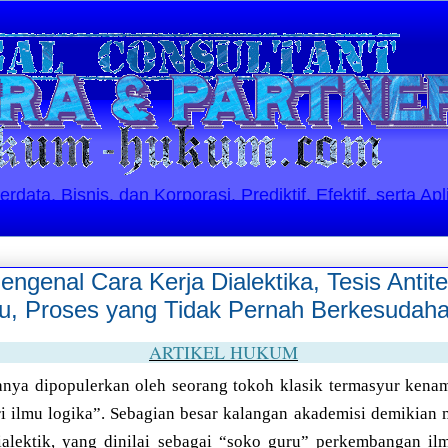
ata, Bisnis, dan Korporasi. Prediktif, Efektif, serta Apl
enal Cara Kerja Dialektika, Tesis Antite
ru, Proses yang Tidak Pernah Berkesudah
ARTIKEL HUKUM
anya dipopulerkan oleh seorang tokoh klasik termasyur ken
ri ilmu logika”. Sebagian besar kalangan akademisi demikia
dialektik, yang dinilai sebagai “soko guru” perkembangan 