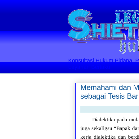
Konsultasi Hukum Pidana, Perd
Layanan Berlaku
Memahami dan Meng
sebagai Tesis Ba
Dialektika pada mul
juga sekaligsu “Bapak da
kerja dialektika dan ber