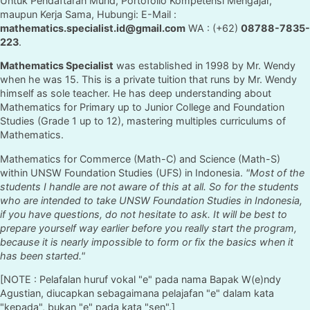
Untuk Pendaftaran Murid, Portofolio Kompetensi Mengajar,
maupun Kerja Sama, Hubungi: E-Mail :
mathematics.specialist.id@gmail.com
WA : (+62)
08788-7835-
223
.
Mathematics Specialist
was established in 1998 by Mr. Wendy
when he was 15. This is a private tuition that runs by Mr. Wendy
himself as sole teacher. He has deep understanding about
Mathematics for Primary up to Junior College and Foundation
Studies (Grade 1 up to 12), mastering multiples curriculums of
Mathematics.
Mathematics for Commerce (Math-C) and Science (Math-S)
within UNSW Foundation Studies (UFS) in Indonesia.
"Most of the
students I handle are not aware of this at all. So for the students
who are intended to take UNSW Foundation Studies in Indonesia,
if you have questions, do not hesitate to ask. It will be best to
prepare yourself way earlier before you really start the program,
because it is nearly impossible to form or fix the basics when it
has been started."
[NOTE : Pelafalan huruf vokal "e" pada nama Bapak W(e)ndy
Agustian, diucapkan sebagaimana pelajafan "e" dalam kata
"kepada", bukan "e" pada kata "sen".]