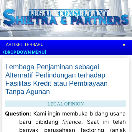
▼
(DROP DOWN MENU)
Lembaga Penjaminan sebagai
Alternatif Perlindungan terhadap
Fasilitas Kredit atau Pembiayaan
Tanpa Agunan
LEGAL OPINION
Question:
Kami ingin membuka bidang usaha
baru dibidang
finance
. Saat ini telah
banyak perusahaan factoring (anjak