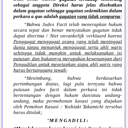
sebagai anggota Direksi harus jelas disebutkan
dalam gugatan sehingga gugatan sedemikian dalam
perkara a quo adalah
gugatan yang tidak sempurna
;
“Bahwa Judex Facti telah menerapkan hukum
secara tepat dan benar menyatakan gugutan tidak
dapat diterima / Niet onvankelijk verklaard karena
Penggugat menggugat orang yang telah meninggal
dunia tanpa menunjuk menggugat serta ahli waris
sehingga tidak mungkin untuk melaksanakan isi
putusan, dan bukannya merupakan kewenangan dari
Pengadilan untuk menetapkan siapa ahli waris yang
harus bertanggung jawab
;
“Menimbang, bahwa berdasarkan
pertimbangan diatas, lagi pula ternyata bahwa
putusan judex facti dalam perkara ini tidak
bertentangan dengan hukum dan/atau undang-
undang, maka permohonan kasasi yang diajukan
oleh Pemohon Kasasi : Yoshiaki Takamichi tersebut
harus ditolak;
“
M E N G A D I L I :