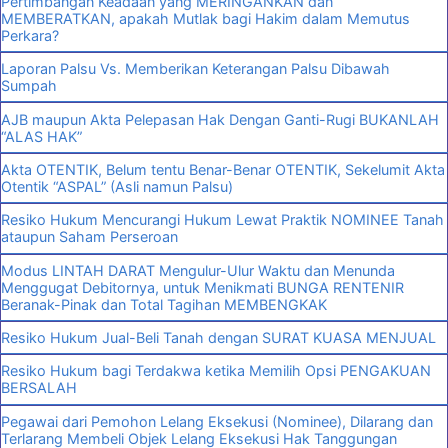
Pertimbangan Keadaan yang MERINGANKAN dan
MEMBERATKAN, apakah Mutlak bagi Hakim dalam Memutus
Perkara?
Laporan Palsu Vs. Memberikan Keterangan Palsu Dibawah
Sumpah
AJB maupun Akta Pelepasan Hak Dengan Ganti-Rugi BUKANLAH
“ALAS HAK”
Akta OTENTIK, Belum tentu Benar-Benar OTENTIK, Sekelumit Akta
Otentik “ASPAL” (Asli namun Palsu)
Resiko Hukum Mencurangi Hukum Lewat Praktik NOMINEE Tanah
ataupun Saham Perseroan
Modus LINTAH DARAT Mengulur-Ulur Waktu dan Menunda
Menggugat Debitornya, untuk Menikmati BUNGA RENTENIR
Beranak-Pinak dan Total Tagihan MEMBENGKAK
Resiko Hukum Jual-Beli Tanah dengan SURAT KUASA MENJUAL
Resiko Hukum bagi Terdakwa ketika Memilih Opsi PENGAKUAN
BERSALAH
Pegawai dari Pemohon Lelang Eksekusi (Nominee), Dilarang dan
Terlarang Membeli Objek Lelang Eksekusi Hak Tanggungan