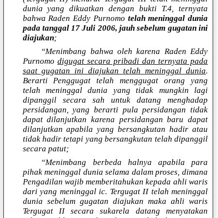
dunia yang dikuatkan dengan bukti T.4, ternyata
bahwa Raden Eddy Purnomo
telah meninggal dunia
pada tanggal 17 Juli 2006, jauh sebelum gugatan ini
diajukan
;
“Menimbang bahwa oleh karena Raden Eddy
Purnomo
digugat secara pribadi dan ternyata pada
saat gugatan ini diajukan telah meninggal dunia
.
Berarti Penggugat telah menggugat orang yang
telah meninggal dunia yang tidak mungkin lagi
dipanggil secara sah untuk datang menghadap
persidangan, yang berarti pula persidangan tidak
dapat dilanjutkan karena persidangan baru dapat
dilanjutkan apabila yang bersangkutan hadir atau
tidak hadir tetapi yang bersangkutan telah dipanggil
secara patut;
“Menimbang berbeda halnya apabila para
pihak meninggal dunia selama dalam proses, dimana
Pengadilan wajib memberitahukan kepada ahli waris
dari yang meninggal ic. Tergugat II telah meninggal
dunia sebelum gugatan diajukan maka ahli waris
Tergugat II secara sukarela datang menyatakan