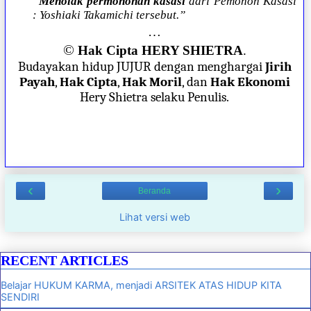
“
Menolak permohonan kasasi
dari Pemohon Kasasi
: Yoshiaki Takamichi tersebut.”
…
©
Hak Cipta HERY SHIETRA
.
Budayakan hidup JUJUR dengan menghargai
Jirih
Payah
,
Hak Cipta
,
Hak Moril
, dan
Hak Ekonomi
Hery Shietra selaku Penulis.
‹
›
Beranda
Lihat versi web
RECENT ARTICLES
Belajar HUKUM KARMA, menjadi ARSITEK ATAS HIDUP KITA
SENDIRI