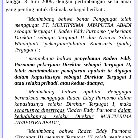
tanggal 8 Juni 2009, dengan pertimbangan serta amar
yang penting untuk disimak, sebagai berikut :
“Menimbang bahwa benar Penggugat telah
menggugat PT. MULTIPRIMA JAYAPUTRA ABADI
sebagai Tergugat I, Raden Eddy Purnomo ‘pekerjaan
Direktur’ sebagai Tergugat II dan Nyonya Silvia
Windajanti ‘pekerjaan/jabatan Komisaris (pada)
Tergugat I’;
“menimbang bahwa
penyebutan Raden Eddy
Purnomo pekerjaan Direktur sebagai Tergugat II,
telah menimbulkan penafsiran apakah ia digugat
dalam kapasitasnya sebagai Direktur Tergugat I
atau selaku pribadi, atau kedua-duanya
;
“Menimbang bahwa apabila Penggugat
bermaksud menggugat Raden Eddy Purnomo dalam
kapasitasnya selaku Direktur Tergugat I, maka
seharusnya dipertegas
‘Raden Eddy Purnomo
dalam
kedudukannya selaku Direktur
MULTIPRIMA
JAYAPUTRA ABADI’;
“Menimbang bahwa Raden Eddy Purnomo
(Tergugat II) menurut Tergugat III telah meninggal