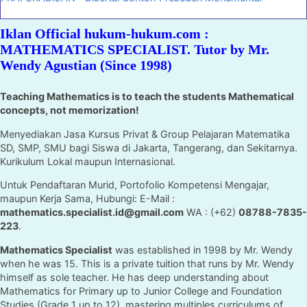
Iklan Official hukum-hukum.com :
MATHEMATICS SPECIALIST. Tutor by Mr.
Wendy Agustian (Since 1998)
Teaching Mathematics is to teach the students Mathematical
concepts, not memorization!
Menyediakan Jasa Kursus Privat & Group Pelajaran Matematika
SD, SMP, SMU bagi Siswa di Jakarta, Tangerang, dan Sekitarnya.
Kurikulum Lokal maupun Internasional.
Untuk Pendaftaran Murid, Portofolio Kompetensi Mengajar,
maupun Kerja Sama, Hubungi: E-Mail :
mathematics.specialist.id@gmail.com
WA : (+62)
08788-7835-
223
.
Mathematics Specialist
was established in 1998 by Mr. Wendy
when he was 15. This is a private tuition that runs by Mr. Wendy
himself as sole teacher. He has deep understanding about
Mathematics for Primary up to Junior College and Foundation
Studies (Grade 1 up to 12), mastering multiples curriculums of