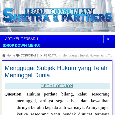
▼
(DROP DOWN MENU)
Home
CORPORATE
PERDATA
Menggugat Subjek Hukum yang Telah Meninggal Dunia
Menggugat Subjek Hukum yang Telah
Meninggal Dunia
LEGAL OPINION
Question:
Hukum perdata bilang, kalau seseorang
meninggal, artinya segala hak dan kewajiban
dirinya beralih kepada ahli warisnya. Artinya juga,
ketika seseorang yang hendak digugat ternyata