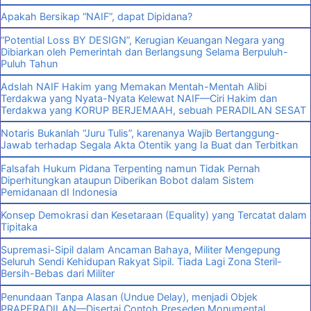
Apakah Bersikap “NAIF”, dapat Dipidana?
“Potential Loss BY DESIGN”, Kerugian Keuangan Negara yang
Dibiarkan oleh Pemerintah dan Berlangsung Selama Berpuluh-
Puluh Tahun
Adslah NAIF Hakim yang Memakan Mentah-Mentah Alibi
Terdakwa yang Nyata-Nyata Kelewat NAIF—Ciri Hakim dan
Terdakwa yang KORUP BERJEMAAH, sebuah PERADILAN SESAT
Notaris Bukanlah “Juru Tulis”, karenanya Wajib Bertanggung-
Jawab terhadap Segala Akta Otentik yang Ia Buat dan Terbitkan
Falsafah Hukum Pidana Terpenting namun Tidak Pernah
Diperhitungkan ataupun Diberikan Bobot dalam Sistem
Pemidanaan dI Indonesia
Konsep Demokrasi dan Kesetaraan (Equality) yang Tercatat dalam
Tipitaka
Supremasi-Sipil dalam Ancaman Bahaya, Militer Mengepung
Seluruh Sendi Kehidupan Rakyat Sipil. Tiada Lagi Zona Steril-
Bersih-Bebas dari Militer
Penundaan Tanpa Alasan (Undue Delay), menjadi Objek
PRAPERADILAN—Disertai Contoh Preseden Monumental