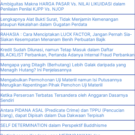
Ambiguitas Makna HARGA PASAR Vs. NILAI LIKUIDASI dalam
Penilaian Penilai KJPP Vs. NJOP
Lengkapnya Alat Bukti Surat, Tidak Menjamin Kemenangan
ataupun Kekalahan dalam Gugatan Perdata
RAHASIA : Cara Menciptakan LUCK FACTOR, Jangan Pernah Sia-
Siakan Kesempatan Menanam Benih Perbuatan Bajik
Kredit Sudah Dilunasi, namun Tetap Masuk dalam Daftar
BLACKLIST Perbankan, Pertanda Adanya Internal Fraud Perbankan
Mengapa yang Ditagih (Berhutang) Lebih Galak daripada yang
Menagih Hutang? Ini Penjelasannya
Mengabulkan Permohonan Uji Materiil namun Isi Putusannya
Merugikan Kepentingan Pihak Pemohon Uji Materiil
Ketika Perseroan Terbatas Tersandera oleh Anggaran Dasarnya
Sendiri
Antara PIDANA ASAL (Predicate Crime) dan TPPU (Pencucian
Uang), dapat Dipisah dalam Dua Dakwaan Terpisah
SELF DETERMINATION dalam Perspektif Buddhisme