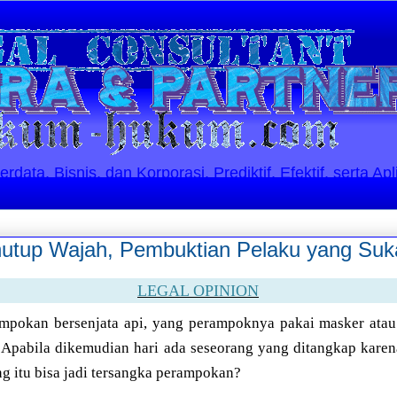
ata, Bisnis, dan Korporasi. Prediktif, Efektif, serta Apl
utup Wajah, Pembuktian Pelaku yang Suk
LEGAL OPINION
mpokan bersenjata api, yang perampoknya pakai masker atau 
Apabila dikemudian hari ada seseorang yang ditangkap karena
ang itu bisa jadi tersangka perampokan?