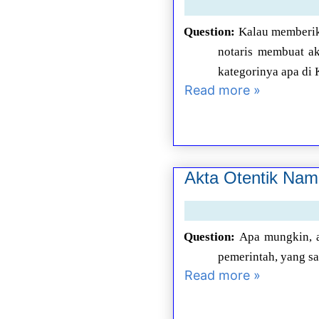
Question:
Kalau memberika
notaris membuat ak
kategorinya apa d
Read more »
Akta Otentik Namu
Question:
Apa mungkin, ak
pemerintah, yang sat
Read more »