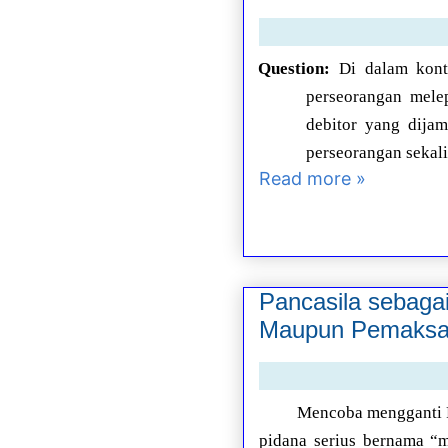
Question:
Di dalam kont
perseorangan mele
debitor yang dijam
perseorangan sekal
Read more »
Pancasila sebaga
Maupun Pemaks
Mencoba mengganti P
pidana serius bernama “m