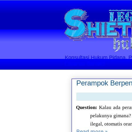
Konsultasi Hukum Pidana, Perd
Layanan Berlaku
Perampok Berpen
Question:
Kalau ada pera
pelakunya gimana? 
ilegal, otomatis or
Read more »