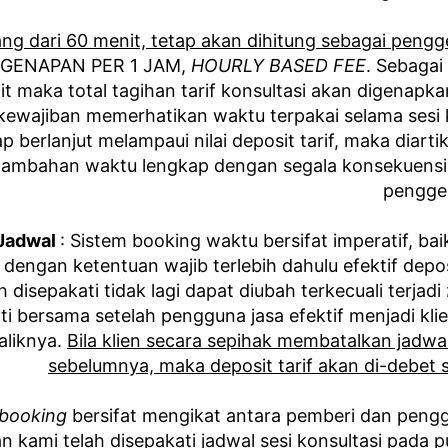
ang dari 60 menit, tetap akan
dihitung sebagai pengg
GENAPAN PER 1 JAM,
HOURLY BASED FEE
. Sebagai
t maka total tagihan tarif konsultasi akan digenapka
ewajiban memerhatikan waktu terpakai selama sesi k
ap berlanjut melampaui nilai deposit tarif, maka diarti
ambahan waktu lengkap dengan segala konsekuensi
pengge
 Jadwal
: Sistem booking waktu bersifat imperatif, baik
engan ketentuan wajib terlebih dahulu efektif deposi
h disepakati tidak lagi dapat diubah terkecuali terjadi
ti bersama setelah pengguna jasa efektif menjadi klie
aliknya.
Bila klien secara sepihak membatalkan jadwal
sebelumnya, maka deposit tarif akan di-debet se
booking
bersifat mengikat antara pemberi dan pengg
dan kami telah disepakati jadwal sesi konsultasi pada 