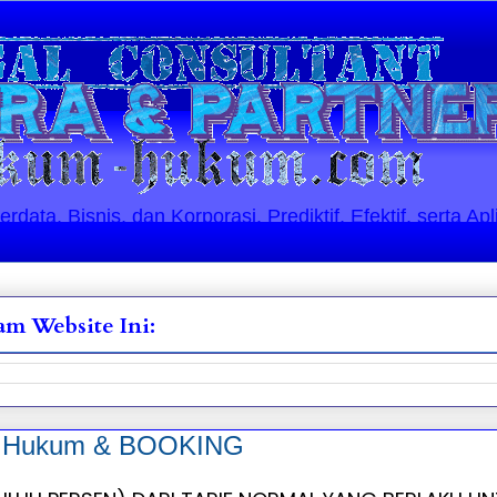
ata, Bisnis, dan Korporasi. Prediktif, Efektif, serta Apl
m Website Ini:
si Hukum & BOOKING