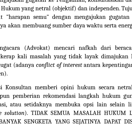
Hukum yang netral (objektif) dan independen. Tuju
at "harapan semu" dengan mengajukan gugatan
nya akan membuang sumber daya waktu serta energi
engacara (Advokat) mencari nafkah dari beraca
 kerap kali masalah yang tidak layak dimajukan 
gugat (adanya
conflict of interest
antara kepentinga
n).
si Konsultan memberi opini hukum secara netral,
pun pemberian rekomendasi langkah hukum guna
gasi, atau setidaknya membuka opsi lain selain li
e solution
). TIDAK SEMUA MASALAH HUKUM L
BANYAK SENGKETA YANG SEJATINYA DAPAT DI