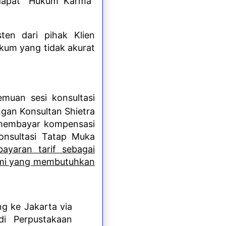
erdapat "Hukum Karma"
ten dari pihak Klien
ukum yang tidak akurat
muan sesi konsultasi
ngan Konsultan Shietra
b membayar kompensasi
Konsultasi Tatap Muka
ayaran tarif sebagai
ami yang membutuhkan
ng ke Jakarta via
di Perpustakaan