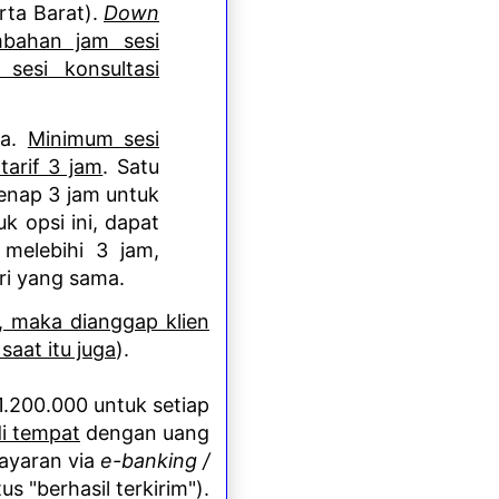
arta Barat).
Down
mbahan jam sesi
sesi konsultasi
ta.
Minimum sesi
tarif 3 jam
. Satu
genap 3 jam untuk
uk opsi ini, dapat
 melebihi 3 jam,
ari yang sama.
k, maka dianggap klien
aat itu juga
)
.
1.200.000 untuk setiap
di tempat
dengan uang
bayaran via
e-banking /
s "berhasil terkirim").