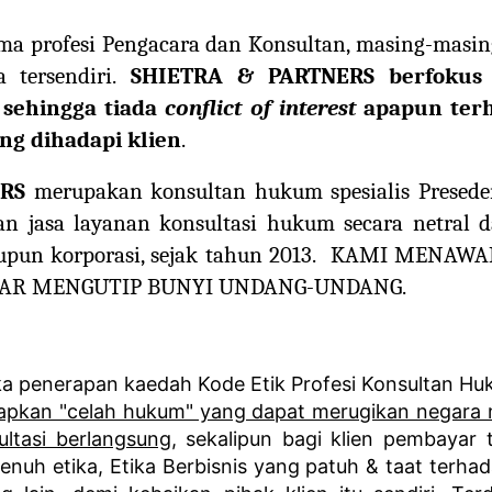
ma profesi Pengacara dan Konsultan, masing-masi
ya tersendiri.
SHIETRA & PARTNERS berfokus 
 sehingga tiada
conflict of interest
apapun terh
g dihadapi klien
.
RS
merupakan konsultan hukum spesialis Preseden,
n jasa layanan konsultasi hukum secara netral d
aupun korporasi, sejak tahun 2013. KAMI ME
DAR MENGUTIP BUNYI UNDANG-UNDANG.
a penerapan kaedah Kode Etik Profesi Konsultan H
apkan "celah hukum" yang dapat merugikan negara
ultasi berlangsung
, sekalipun bagi klien pembayar ta
enuh etika, Etika Berbisnis yang patuh & taat terh