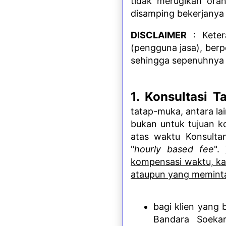
tidak merugikan oran
disamping bekerjanya
DISCLAIMER
: Keter
(pengguna jasa), berp
sehingga sepenuhnya 
1. Konsultasi 
tatap-muka, antara la
bukan untuk tujuan k
atas waktu Konsultan
"
hourly based fee
".
kompensasi waktu, k
ataupun yang memint
bagi klien yang 
Bandara Soekar