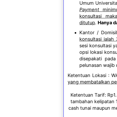
Umum
Universit
Payment
minim
konsultasi mak
ditutup
.
Hanya da
Kantor / Domisil
konsultasi ialah
sesi konsultasi 
opsi lokasi konsu
disepakati pad
pelunasan wajib d
Ketentuan Lokasi :
yang membatalkan p
Ketentuan Tarif
: Rp1
tambahan kelipatan 
cash tunai maupun me