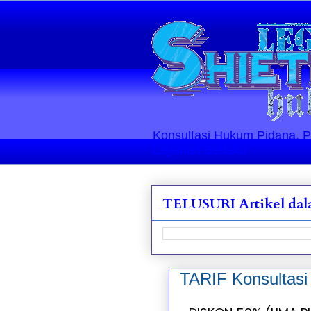
Konsultasi Hukum Pidana, Perd
Layanan Berlaku
TELUSURI Artikel dala
TARIF Konsulta