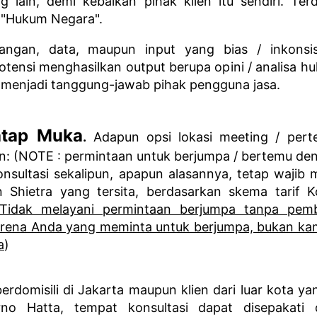
g lain, demi kebaikan pihak klien itu sendiri. T
 "Hukum Negara".
angan, data, maupun input yang bias / inkonsis
otensi menghasilkan output berupa opini / analisa h
menjadi tanggung-jawab pihak pengguna jasa.
Tatap Muka
.
Adapun opsi lokasi meeting / perte
in: (NOTE : permintaan untuk berjumpa / bertemu de
onsultasi sekalipun, apapun alasannya, tetap waji
 Shietra yang tersita, berdasarkan skema tarif 
Tidak melayani permintaan berjumpa tanpa pemb
arena Anda yang meminta untuk berjumpa, bukan k
a
)
berdomisili di Jakarta maupun klien dari luar kota ya
no Hatta, tempat konsultasi dapat disepakati 