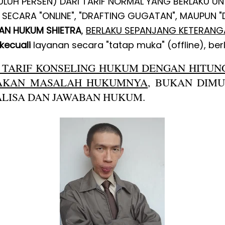
PULUH PERSEN) DARI TARIF NORMAL YANG BERLAKU U
SECARA "ONLINE", "DRAFTING GUGATAN", MAUPUN 
AN HUKUM SHIETRA
,
BERLAKU SEPANJANG KETERANGA
kecuali
layanan secara "tatap muka" (offline), berl
TARIF KONSELING HUKUM DENGAN HITUN
TAKAN MASALAH HUKUMNYA
, BUKAN DIMU
LISA DAN JAWABAN HUKUM.