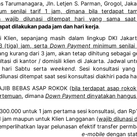
as Tarumanagara
, Jln. Letjen S. Parman, Grogol, Jak
um senilai tarif 1 jam, dimana bila terdapat ta
a wajib dilunasi ditempat hari yang sama saat 
pat dilakukan pada jam dan hari kerja
.
i Klien
, sepanjang masih dalam lingkup DKI Jakar
 3 (tiga) jam, serta
Down Payment
minimum senilai 
yang kurang dari 3 jam, akan tetap dihitung sebagai 
ltasi di kantor / domisili klien di Jakarta. Jadwal unt
a hari Sabtu serta
weekend
. Sesi konsultasi yang
ilunasi ditempat saat sesi konsultasi diakhiri pada h
 WAJIB BEBAS ASAP ROKOK
(
bila terdapat asap roko
ertemuan
, dimana
Down Payment
dinyatakan hangus s
.300.000 untuk 1 jam pertama sesi konsultasi, dan Rp
1 jam maupun untuk Klien Langganan (
wajib dilunasi 
mperlihatkan layar pelunasan efektif transfer perm
e-mobile
dengan statu