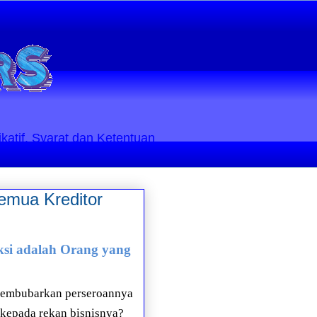
ikatif. Syarat dan Ketentuan
emua Kreditor
i adalah Orang yang
 membubarkan perseroannya
 kepada rekan bisnisnya?