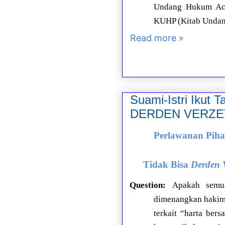
Undang Hukum Acar
KUHP (Kitab Unda
Read more »
Suami-Istri Ikut 
DERDEN VERZE
Perlawanan Piha
Tidak Bisa
Derden V
Question:
Apakah semua
dimenangkan hakim d
terkait “harta ber