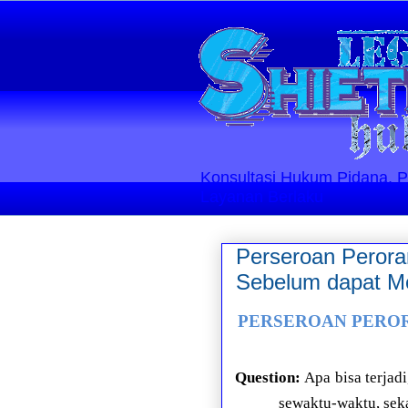
Konsultasi Hukum Pidana, Perd
Layanan Berlaku
Perseroan Perora
Sebelum dapat M
PERSEROAN PERORANG
Question:
Apa bisa terja
sewaktu-waktu, sek