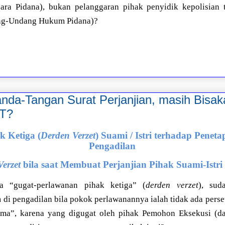
a Pidana), bukan pelanggaran pihak penyidik kepolisian 
ng-Undang Hukum Pidana)?
Tanda-Tangan Surat Perjanjian, masih Bis
T?
k Ketiga (
Derden Verzet
) Suami / Istri terhadap Peneta
Pengadilan
erzet
bila saat Membuat Perjanjian Pihak Suami-Istr
 “gugat-perlawanan pihak ketiga” (
derden verzet
), sud
i pengadilan bila pokok perlawanannya ialah tidak ada persetu
sama”, karena yang digugat oleh pihak Pemohon Eksekusi (da