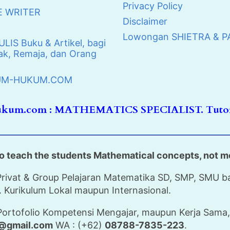
Privacy Policy
E WRITER
Disclaimer
Lowongan SHIETRA & 
IS Buku & Artikel, bagi
k, Remaja, dan Orang
UKUM-HUKUM.COM
hukum.com : MATHEMATICS SPECIALIST. Tutor
o teach the students Mathematical concepts, not m
rivat & Group Pelajaran Matematika SD, SMP, SMU bag
 Kurikulum Lokal maupun Internasional.
Portofolio Kompetensi Mengajar, maupun Kerja Sama, 
d@gmail.com
WA : (+62)
08788-7835-223
.