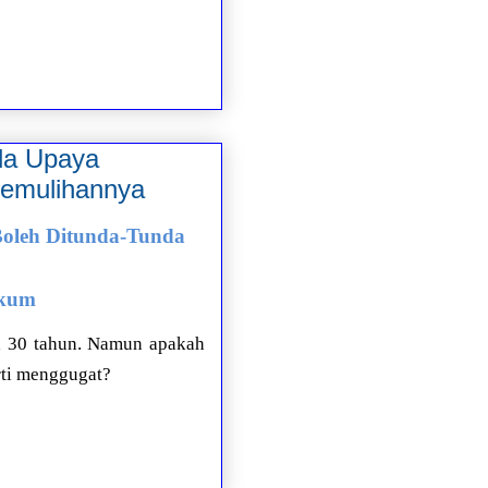
a Upaya
Pemulihannya
 Boleh Ditunda-Tunda
ukum
h 30 tahun. Namun apakah
rti menggugat?