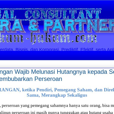
ata, Bisnis, dan Korporasi. Prediktif, Efektif, serta Apl
ngan Wajib Melunasi Hutangnya kepada S
embubarkan Perseroan
AN, ketika Pendiri, Pemegang Saham, dan Direks
Sama, Merangkap Sekaligus
di, perseroan yang pemegang sahamnya hanya satu orang, bisa
alipun perseroan ini masih punya tunggakan atau hutang usaha