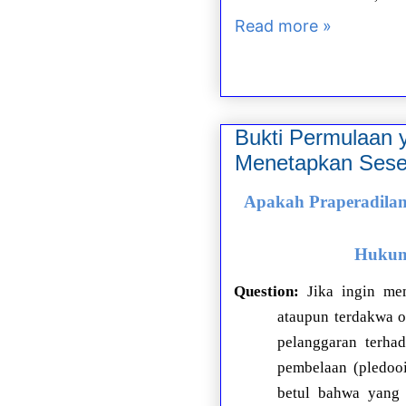
Read more »
Bukti Permulaan
Menetapkan Sese
Apakah Praperadila
Hukum
Question:
Jika ingin me
ataupun terdakwa o
pelanggaran terha
pembelaan (pledooi
betul bahwa yang 