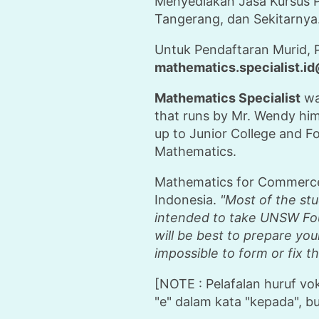
Menyediakan Jasa Kursus P
Tangerang, dan Sekitarnya.
Untuk Pendaftaran Murid, 
mathematics.specialist.i
Mathematics Specialist
was
that runs by Mr. Wendy him
up to Junior College and Fo
Mathematics.
Mathematics for Commerce
Indonesia.
"Most of the stu
intended to take UNSW Foun
will be best to prepare you
impossible to form or fix t
[NOTE : Pelafalan huruf v
"e" dalam kata "kepada", bu