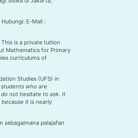
i Siswa di Jakarta,
Hubungi: E-Mail :
is is a private tuition
ut Mathematics for Primary
les curriculums of
tion Studies (UFS) in
he students who are
o not hesitate to ask. It
 because it is nearly
an sebagaimana pelajafan