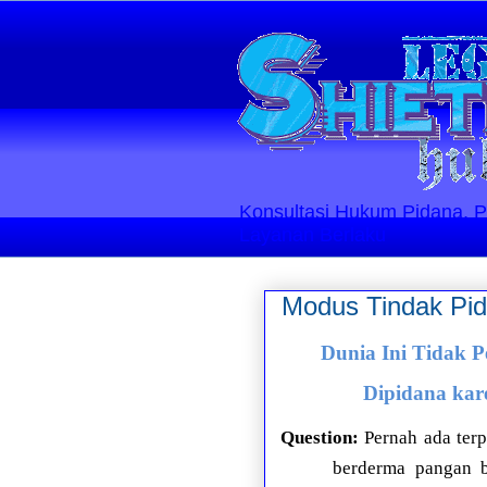
Konsultasi Hukum Pidana, Perd
Layanan Berlaku
Modus Tindak Pid
Dunia Ini Tidak 
Dipidana kar
Question:
Pernah ada ter
berderma pangan b