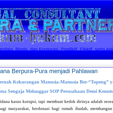
ata, Bisnis, dan Korporasi. Prediktif, Efektif, serta Apl
ana Berpura-Pura menjadi Pahlawan
Pernah Kekurangan Manusia-Manusia Ber-“Topeng” y
ena Sengaja Melanggar SOP Perusahaan Demi Keunt
pidana kasus korupsi, tapi membuat kedok dirinya adalah seo
agi masyarakat, berdonasi bagi rumah ibadah, membangun 