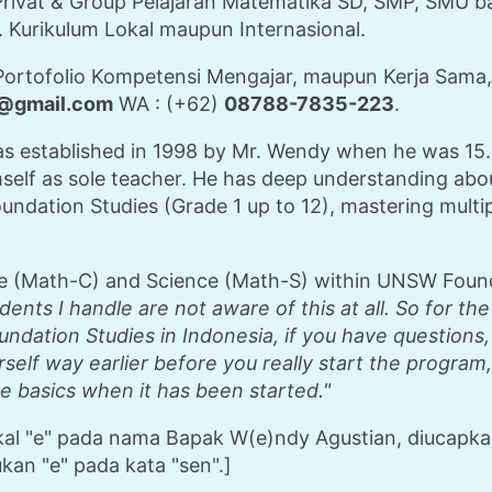
rivat & Group Pelajaran Matematika SD, SMP, SMU bag
 Kurikulum Lokal maupun Internasional.
Portofolio Kompetensi Mengajar, maupun Kerja Sama, 
d@gmail.com
WA : (+62)
08788-7835-223
.
 established in 1998 by Mr. Wendy when he was 15. Th
self as sole teacher. He has deep understanding abo
undation Studies (Grade 1 up to 12), mastering multip
 (Math-C) and Science (Math-S) within UNSW Founda
dents I handle are not aware of this at all. So for t
dation Studies in Indonesia, if you have questions, d
rself way earlier before you really start the program,
he basics when it has been started."
okal "e" pada nama Bapak W(e)ndy Agustian, diucapk
kan "e" pada kata "sen".]