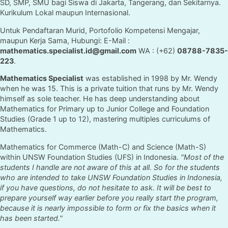
SD, SMP, SMU bagi Siswa di Jakarta, Tangerang, dan Sekitarnya.
Kurikulum Lokal maupun Internasional.
Untuk Pendaftaran Murid, Portofolio Kompetensi Mengajar,
maupun Kerja Sama, Hubungi: E-Mail :
mathematics.specialist.id@gmail.com
WA : (+62)
08788-7835-
223
.
Mathematics Specialist
was established in 1998 by Mr. Wendy
when he was 15. This is a private tuition that runs by Mr. Wendy
himself as sole teacher. He has deep understanding about
Mathematics for Primary up to Junior College and Foundation
Studies (Grade 1 up to 12), mastering multiples curriculums of
Mathematics.
Mathematics for Commerce (Math-C) and Science (Math-S)
within UNSW Foundation Studies (UFS) in Indonesia.
"Most of the
students I handle are not aware of this at all. So for the students
who are intended to take UNSW Foundation Studies in Indonesia,
if you have questions, do not hesitate to ask. It will be best to
prepare yourself way earlier before you really start the program,
because it is nearly impossible to form or fix the basics when it
has been started."