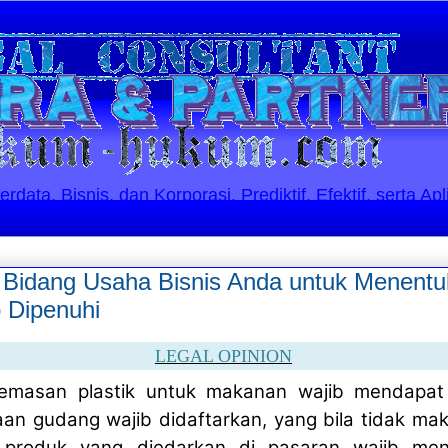
ata, Bisnis, dan Korporasi. Prediktif, Efektif, serta Apl
i Bidang Usaha Bisnis Anda untuk Menentu
 Dipenuhi
LEGAL OPINION
emasan plastik untuk makanan wajib mendapat
aan gudang wajib didaftarkan, yang bila tidak ma
 produk yang diedarkan di pasaran wajib men