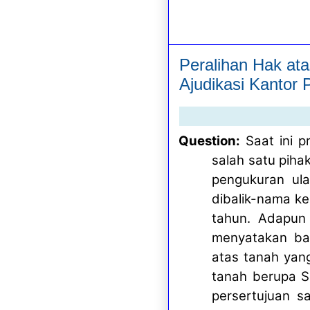
Peralihan Hak at
Ajudikasi Kantor 
Question:
Saat ini p
salah satu pih
pengukuran ula
dibalik-nama ke
tahun. Adapun 
menyatakan bah
atas tanah yang
tanah berupa S
persertujuan s