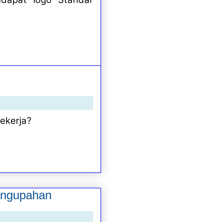
ekerja?
engupahan