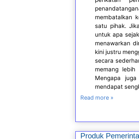
penandatanga
membatalkan ko
satu pihak. Jik
untuk apa seja
menawarkan dir
kini justru men
secara sederha
memang lebih 
Mengapa juga 
mendapat sengke
Read more »
Produk Pemerinta