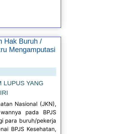
 Hak Buruh /
stru Mengamputasi
M LUPUS YANG
IRI
atan Nasional (JKN),
yawannya pada BPJS
i para buruh/pekerja
enai BPJS Kesehatan,