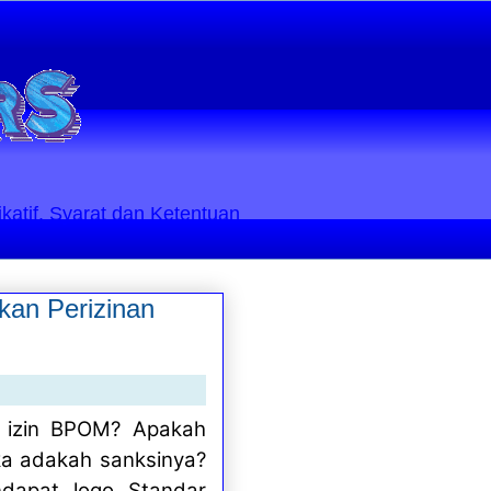
ikatif. Syarat dan Ketentuan
kan Perizinan
 izin BPOM? Apakah
ka adakah sanksinya?
dapat logo Standar