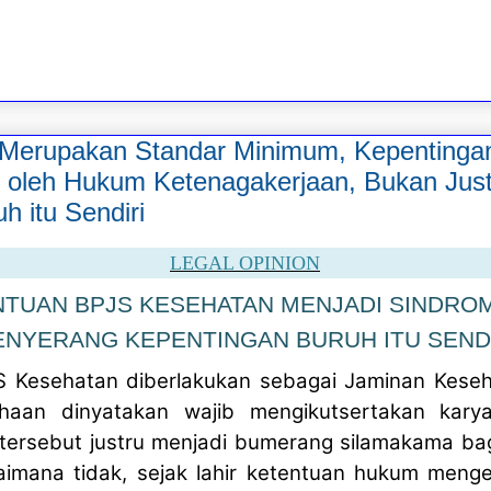
Merupakan Standar Minimum, Kepentingan
gi oleh Hukum Ketenagakerjaan, Bukan Ju
h itu Sendiri
LEGAL OPINION
NTUAN BPJS KESEHATAN MENJADI SINDRO
NYERANG KEPENTINGAN BURUH ITU SEND
S Kesehatan diberlakukan sebagai Jaminan Keseh
ahaan dinyatakan wajib mengikutsertakan kar
 tersebut justru menjadi bumerang silamakama bag
agaimana tidak, sejak lahir ketentuan hukum meng