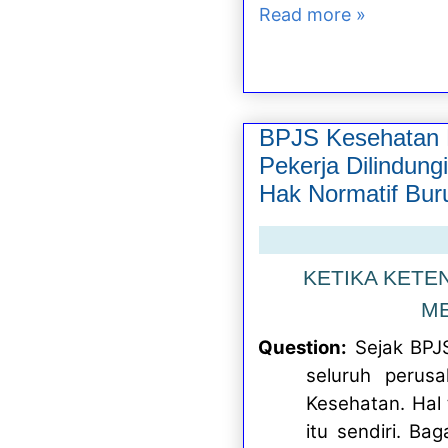
Read more »
BPJS Kesehatan 
Pekerja Dilindun
Hak Normatif Buru
KETIKA KETE
ME
Question:
Sejak BPJ
seluruh perus
Kesehatan. Hal
itu sendiri. B