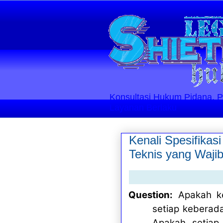
Konsultasi Hukum Pidana, Perd
Layanan Berlaku
Kenali Spesifikas
Teknis yang Wajib
Question:
Apakah k
setiap keberad
Apakah setiap