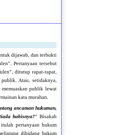
ntuk dijawab, dan terbukti
en”. Pertanyaan tersebut
en”, ditutup rapat-rapat,
ublik. Atau, setidaknya,
u memuaskan publik lewat
rmainan kata murahan.
tentang ancaman hukuman,
tiada habisnya?
” Bisakah
 itulah pertanyaan hukum
melintang dibidang hukum