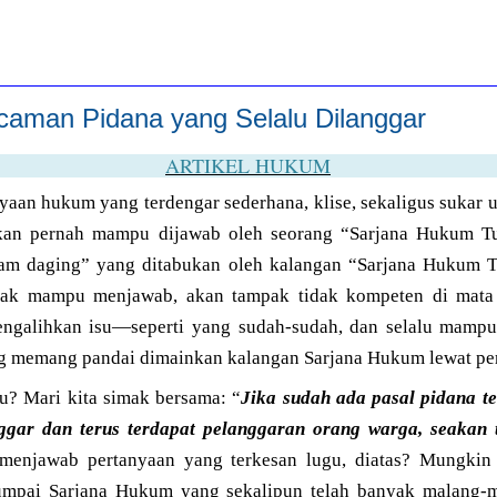
ncaman Pidana yang Selalu Dilanggar
ARTIKEL HUKUM
aan hukum yang terdengar sederhana, klise, sekaligus sukar u
akan pernah mampu dijawab oleh seorang “Sarjana Hukum Tul
am daging” yang ditabukan oleh kalangan “Sarjana Hukum Tul
idak mampu menjawab, akan tampak tidak kompeten di mata p
ngalihkan isu—seperti yang sudah-sudah, dan selalu mamp
ang memang pandai dimainkan kalangan Sarjana Hukum lewat pe
u? Mari kita simak bersama: “
Jika sudah ada pasal pidana 
ggar dan terus terdapat pelanggaran orang warga, seakan 
enjawab pertanyaan yang terkesan lugu, diatas? Mungkin
jumpai Sarjana Hukum yang sekalipun telah banyak malang-