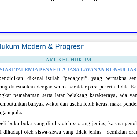
Hukum Modern & Progresif
ARTIKEL HUKUM
SIASI TALENTA PENYEDIA JASA LAYANAN KONSULTA
pendidikan, dikenal istilah “pedagogi”, yang bermakna s
ang disesuaikan dengan watak karakter para peserta didik. K
ngkat pemahaman serta latar belakang karakternya, ada ya
membutuhkan banyak waktu dan usaha lebih keras, maka pend
agam pula.
li buku-buku yang ditulis oleh seorang jenius, karena penu
i dihadapi oleh siswa-siswa yang tidak jenius—demikian oran