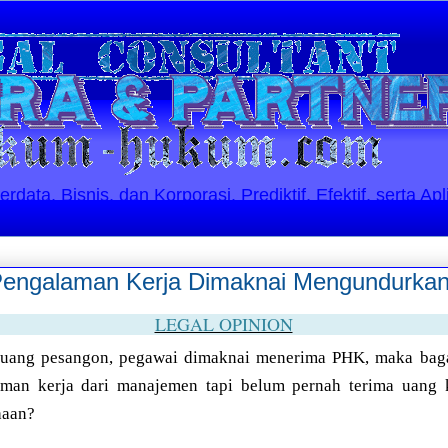
ata, Bisnis, dan Korporasi. Prediktif, Efektif, serta Apl
engalaman Kerja Dimaknai Mengundurkan 
LEGAL OPINION
 uang pesangon, pegawai dimaknai menerima PHK, maka baga
laman kerja dari manajemen tapi belum pernah terima uang
haan?