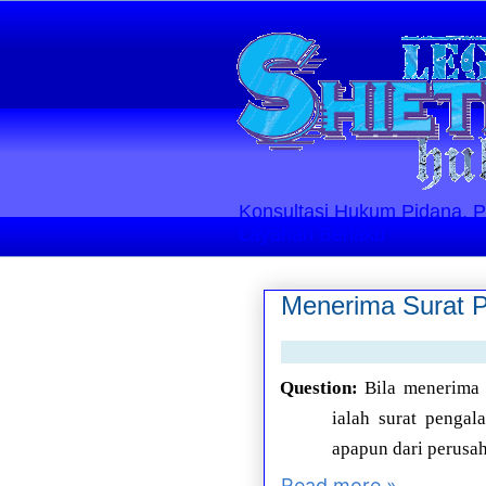
Konsultasi Hukum Pidana, Perd
Layanan Berlaku
Menerima Surat P
Question:
Bila menerima
ialah surat penga
apapun dari perusa
Read more »