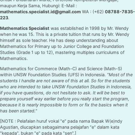
maupun Kerja Sama, Hubungi: E-Mail :
mathematics.specialist.id@gmail.com
WA : (+62)
08788-7835-
223
.
Mathematics Specialist
was established in 1998 by Mr. Wendy
when he was 15. This is a private tuition that runs by Mr. Wendy
himself as sole teacher. He has deep understanding about
Mathematics for Primary up to Junior College and Foundation
Studies (Grade 1 up to 12), mastering multiples curriculums of
Mathematics.
Mathematics for Commerce (Math-C) and Science (Math-S)
within UNSW Foundation Studies (UFS) in Indonesia.
"Most of the
students I handle are not aware of this at all. So for the students
who are intended to take UNSW Foundation Studies in Indonesia,
if you have questions, do not hesitate to ask. It will be best to
prepare yourself way earlier before you really start the program,
because it is nearly impossible to form or fix the basics when it
has been started."
[NOTE : Pelafalan huruf vokal "e" pada nama Bapak W(e)ndy
Agustian, diucapkan sebagaimana pelajafan "e" dalam kata
"kepada", bukan "e" pada kata "sen".]