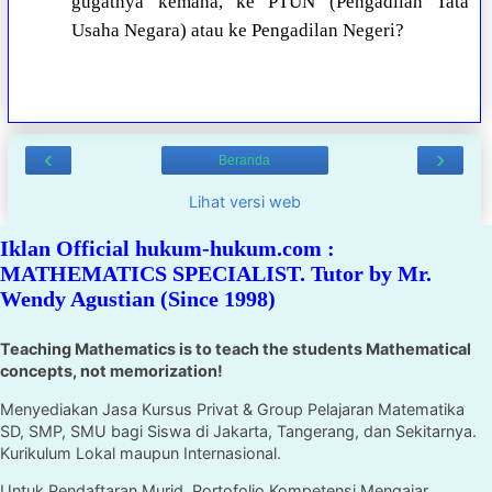
gugatnya kemana, ke PTUN (Pengadilan Tata
Usaha Negara) atau ke Pengadilan Negeri?
‹
›
Beranda
Lihat versi web
Iklan Official hukum-hukum.com :
MATHEMATICS SPECIALIST. Tutor by Mr.
Wendy Agustian (Since 1998)
Teaching Mathematics is to teach the students Mathematical
concepts, not memorization!
Menyediakan Jasa Kursus Privat & Group Pelajaran Matematika
SD, SMP, SMU bagi Siswa di Jakarta, Tangerang, dan Sekitarnya.
Kurikulum Lokal maupun Internasional.
Untuk Pendaftaran Murid, Portofolio Kompetensi Mengajar,