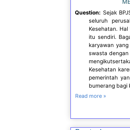
ME
Question:
Sejak BPJ
seluruh perus
Kesehatan. Hal
itu sendiri. B
karyawan yang 
swasta dengan t
mengikutsertak
Kesehatan kare
pemerintah yan
bumerang bagi k
Read more »