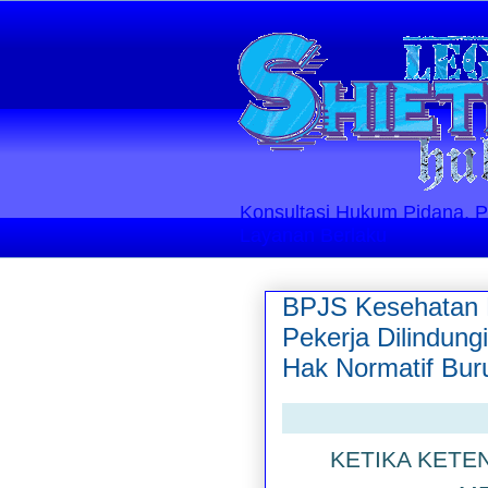
Konsultasi Hukum Pidana, Perd
Layanan Berlaku
BPJS Kesehatan 
Pekerja Dilindun
Hak Normatif Buru
KETIKA KETE