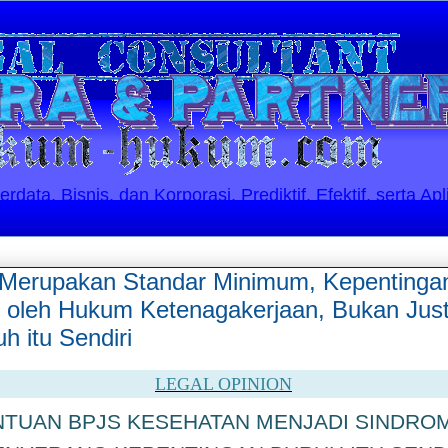
ata, Bisnis, dan Korporasi. Prediktif, Efektif, serta Apl
Merupakan Standar Minimum, Kepentingan
gi oleh Hukum Ketenagakerjaan, Bukan Ju
h itu Sendiri
LEGAL OPINION
NTUAN BPJS KESEHATAN MENJADI SINDRO