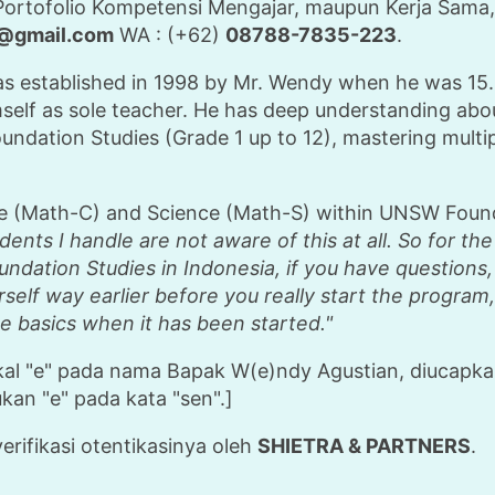
Portofolio Kompetensi Mengajar, maupun Kerja Sama, 
d@gmail.com
WA : (+62)
08788-7835-223
.
 established in 1998 by Mr. Wendy when he was 15. Th
self as sole teacher. He has deep understanding abo
undation Studies (Grade 1 up to 12), mastering multip
 (Math-C) and Science (Math-S) within UNSW Founda
dents I handle are not aware of this at all. So for t
dation Studies in Indonesia, if you have questions, d
rself way earlier before you really start the program,
he basics when it has been started."
okal "e" pada nama Bapak W(e)ndy Agustian, diucapk
kan "e" pada kata "sen".]
verifikasi otentikasinya oleh
SHIETRA & PARTNERS
.