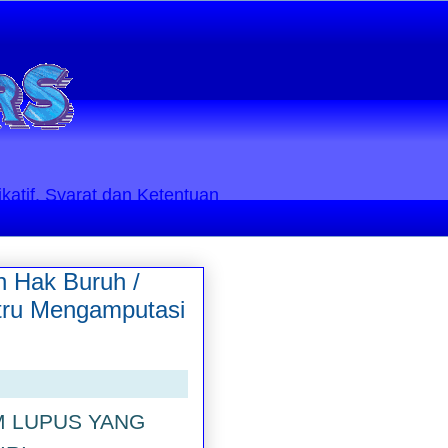
ikatif. Syarat dan Ketentuan
 Hak Buruh /
stru Mengamputasi
M LUPUS YANG