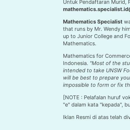
Untuk Pendaftaran Murid, 
mathematics.specialist.i
Mathematics Specialist
was
that runs by Mr. Wendy him
up to Junior College and Fo
Mathematics.
Mathematics for Commerce
Indonesia.
"Most of the stu
intended to take UNSW Foun
will be best to prepare you
impossible to form or fix t
[NOTE : Pelafalan huruf v
"e" dalam kata "kepada", bu
Iklan Resmi di atas telah di