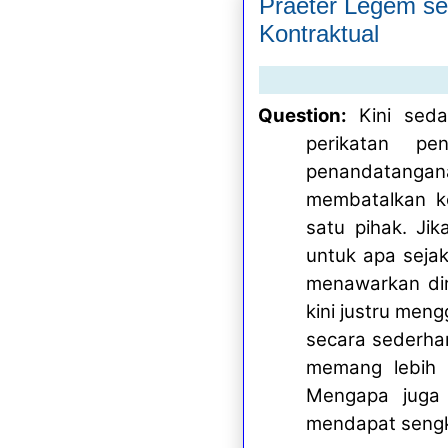
Praeter Legem se
Kontraktual
Question:
Kini sed
perikatan pe
penandatanga
membatalkan ko
satu pihak. Jik
untuk apa seja
menawarkan dir
kini justru men
secara sederha
memang lebih 
Mengapa juga 
mendapat sengke