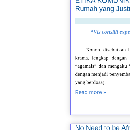
ETIKA KOMUNIKA
Rumah yang Just
“
Vis consilii exp
Konon, disebutkan b
krama, lengkap dengan 
“agamais” dan mengaku “
dengan menjadi penyembah
yang berdosa).
Read more »
No Need to be Afr