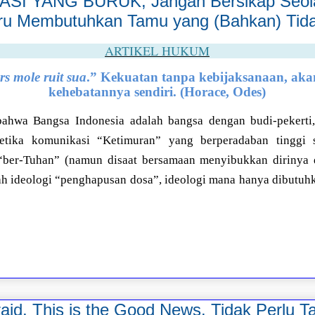
SI YANG BURUK, Jangan Bersikap Seol
ru Membutuhkan Tamu yang (Bahkan) Tid
ARTIKEL HUKUM
ers mole ruit sua
.” Kekuatan tanpa kebijaksanaan, aka
kehebatannya sendiri. (Horace, Odes)
ahwa Bangsa Indonesia adalah bangsa dengan budi-pekerti, 
etika komunikasi “Ketimuran” yang berperadaban tinggi 
ber-Tuhan” (namun disaat bersamaan menyibukkan dirinya 
 ideologi “penghapusan dosa”, ideologi mana hanya dibutuh
aid, This is the Good News. Tidak Perlu Ta