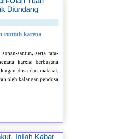
ah-Olah Tuan
ak Diundang
n runtuh karena
sopan-santun, serta tata-
semata karena berbusana
dengan dosa dan maksiat,
kan oleh kalangan pendosa
kut, Inilah Kabar