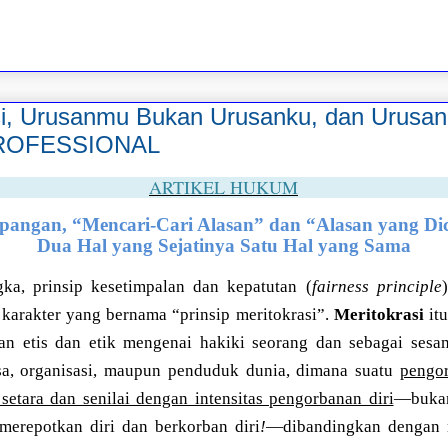
asi, Urusanmu Bukan Urusanku, dan Urusa
PROFESSIONAL
ARTIKEL HUKUM
angan, “Mencari-Cari Alasan” dan “Alasan yang Di
Dua Hal yang Sejatinya Satu Hal yang Sama
ka, prinsip kesetimpalan dan kepatutan (
fairness principle
 karakter yang bernama “prinsip meritokrasi”.
Meritokrasi
itu
n etis dan etik mengenai hakiki seorang dan sebagai sesa
sa, organisasi, maupun penduduk dunia, dimana suatu
pengor
etara dan senilai dengan intensitas pengorbanan diri
—bukan
merepotkan diri dan berkorban diri
!
—dibandingkan dengan m