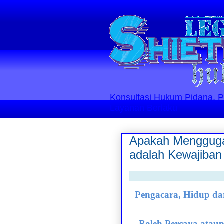
Konsultasi Hukum Pidana, Perd
Layanan Berlaku
Apakah Mengguga
adalah Kewajiban
Pengacara, Hidup da
Boleh Percaya ataup