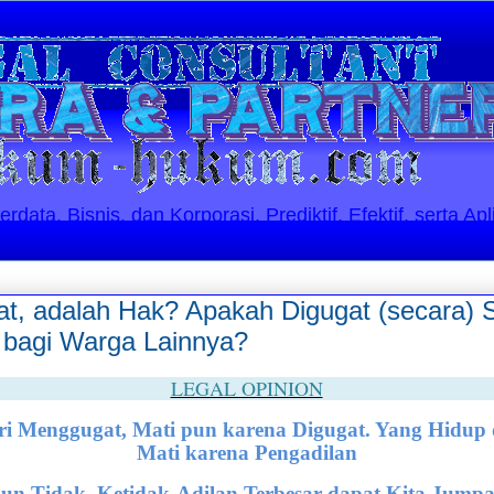
ata, Bisnis, dan Korporasi. Prediktif, Efektif, serta Apl
t, adalah Hak? Apakah Digugat (secara)
 bagi Warga Lainnya?
LEGAL OPINION
ri Menggugat, Mati pun karena Digugat. Yang Hidup 
Mati karena Pengadilan
un Tidak, Ketidak-Adilan Terbesar dapat Kita Jumpa