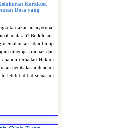
eluhuran Karakter,
punan Dosa yang
sangkutan akan menyerupai
tumpahan darah? Buddhisme
ng menjalankan jalan hidup
alipun dihempas ombak dan
il apapun terhadap Hukum
lakukan pembalasan dendam
, terlebih hal-hal semacam