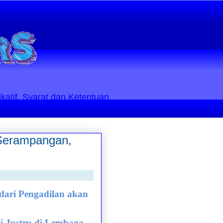
ikatif. Syarat dan Ketentuan
 Serampangan,
dari Pengadilan akan
i Justru di Lembaga