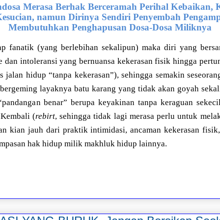
dosa Merasa Berhak Berceramah Perihal Kebaikan, K
Kesucian, namun Dirinya Sendiri Penyembah Pengam
Membutuhkan Penghapusan Dosa-Dosa Miliknya
kap fanatik (yang berlebihan sekalipun) maka diri yang ber
me dan intoleransi yang bernuansa kekerasan fisik hingga per
as jalan hidup “tanpa kekerasan”), sehingga semakin seseora
 bergeming layaknya batu karang yang tidak akan goyah sek
 “pandangan benar” berupa keyakinan tanpa keraguan sekec
Kembali (
rebirt
, sehingga tidak lagi merasa perlu untuk me
an kian jauh dari praktik intimidasi, ancaman kekerasan fisik
mpasan hak hidup milik makhluk hidup lainnya.