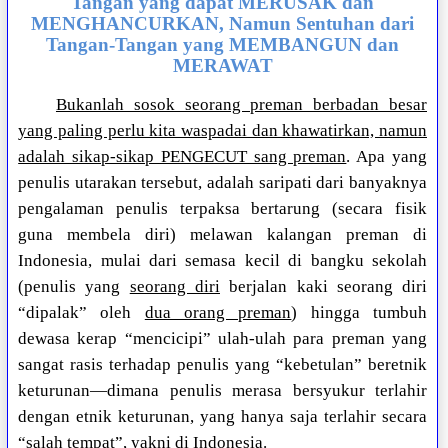
Tangan yang dapat MERUSAK dan
MENGHANCURKAN, Namun Sentuhan dari
Tangan-Tangan yang MEMBANGUN dan
MERAWAT
Bukanlah sosok seorang preman berbadan besar
yang paling perlu kita waspadai dan khawatirkan, namun
adalah sikap-sikap PENGECUT sang preman
. Apa yang
penulis utarakan tersebut, adalah saripati dari banyaknya
pengalaman penulis terpaksa bertarung (secara fisik
guna membela diri) melawan kalangan preman di
Indonesia, mulai dari semasa kecil di bangku sekolah
(penulis yang
seorang diri
berjalan kaki seorang diri
“dipalak” oleh
dua orang preman
) hingga tumbuh
dewasa kerap “mencicipi” ulah-ulah para preman yang
sangat rasis terhadap penulis yang “kebetulan” beretnik
keturunan—dimana penulis merasa bersyukur terlahir
dengan etnik keturunan, yang hanya saja terlahir secara
“salah tempat”, yakni di Indonesia.