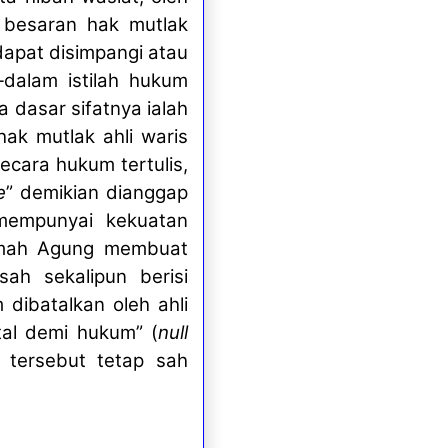
 besaran hak mutlak
 dapat disimpangi atau
—dalam istilah hukum
 dasar sifatnya ialah
ak mutlak ahli waris
ecara hukum tertulis,
e
” demikian dianggap
mempunyai kekuatan
kamah Agung membuat
ah sekalipun berisi
 dibatalkan oleh ahli
tal demi hukum” (
null
a tersebut tetap sah