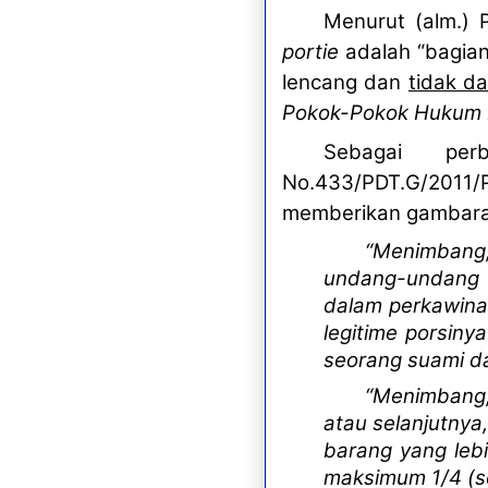
M
enurut
(alm.)
portie
adalah “bagian
lencang dan
tidak d
Pokok-Pokok Hukum 
Sebagai per
No.433/PDT.G/2011/P
memberikan gambaran
“Menimbang,
undang-undang 
dalam perkawinan
legitime porsiny
seorang suami da
“Menimbang,
atau selanjutnya,
barang yang lebi
maksimum 1/4 (se