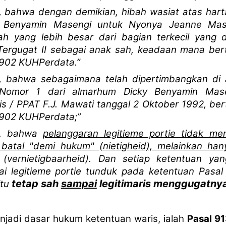
 bahwa dengan demikian, hibah wasiat atas harta
 Benyamin Masengi untuk Nyonya Jeanne Mase
h yang lebih besar dari bagian terkecil yang d
ergugat II sebagai anak sah, keadaan mana be
 902 KUHPerdata.”
 bahwa sebagaimana telah dipertimbangkan di 
 Nomor 1 dari almarhum Dicky Benyamin Mase
is / PPAT F.J. Mawati tanggal 2 Oktober 1992, b
 902 KUHPerdata;”
g, bahwa
pelanggaran legitieme portie tidak me
 batal "demi hukum" (nietigheid), melainkan han
(vernietigbaarheid). Dan setiap ketentuan yan
i legitieme portie tunduk pada ketentuan Pasa
tetap sah
sampai
legitimaris menggugatny
tu
jadi dasar hukum ketentuan waris, ialah
Pasal 9