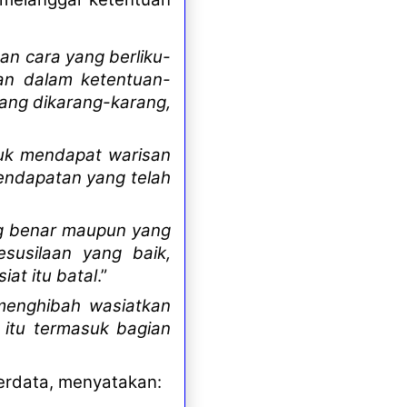
an cara yang berliku-
kan dalam ketentuan-
yang dikarang-karang,
tuk mendapat warisan
pendapatan yang telah
ng benar maupun yang
susilaan yang baik,
at itu batal
.”
 menghibah wasiatkan
 itu termasuk bagian
erdata,
menyatakan
: