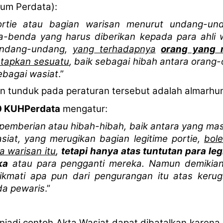
um Perdata)
:
ortie atau bagian warisan menurut undang-und
ta-benda yang harus diberikan kepada para ahli 
undang-undang,
yang terhadapnya
orang yang 
etapkan sesuatu
, baik sebagai hibah antara orang
ebagai wasiat
.”
an
tunduk pada peraturan
tersebut
adalah almarhu
0 KUHPerdata
mengatur:
emberian atau hibah-hibah, baik antara yang ma
siat, yang merugikan bagian legitime portie,
bol
 warisan itu
,
tetapi hanya atas tuntutan para leg
ka
atau para pengganti mereka. Namun demikian, 
ikmati apa pun dari pengurangan itu atas keru
da pewaris
.”
jadi contoh Akta Wasiat dapat dibatalkan karena