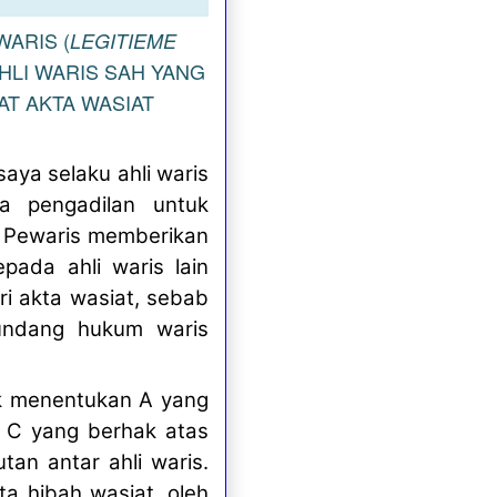
WARIS (
LEGITIEME
HLI WARIS SAH YANG
T AKTA WASIAT
aya selaku ahli waris
ka pengadilan untuk
m Pewaris memberikan
pada ahli waris lain
ri akta wasiat, sebab
-undang hukum waris
uk menentukan A yang
s C yang berhak atas
tan antar ahli waris.
ta hibah wasiat, oleh