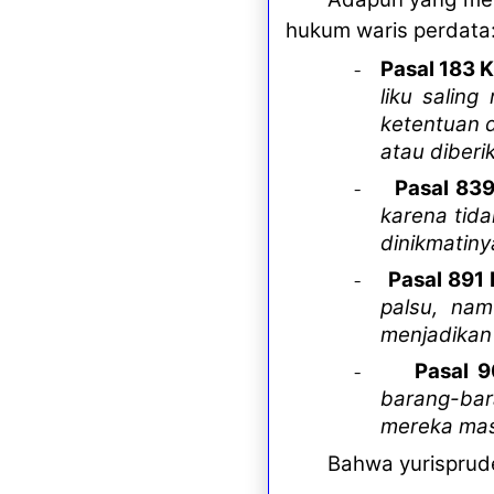
hukum waris perdata
Pasal 183 
-
liku salin
ketentuan d
atau diberi
Pasal 83
-
karena tida
dinikmatiny
Pasal 891
-
palsu, na
menjadikan 
Pasal
9
-
barang-bar
mereka
mas
Bahwa yurisprud