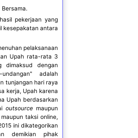
a Bersama.
asil pekerjaan yang
il kesepakatan antara
emenuhan pelaksanaan
an Upah rata-rata 3
ang dimaksud dengan
-undangan" adalah
 tunjangan hari raya
a kerja, Upah karena
rima Upah berdasarkan
ai
outsource
maupun
e maupun taksi online,
15 ini dikategorikan
an demikian pihak