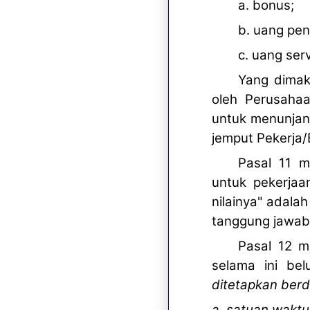
a. bonus;
b. uang peng
c. uang ser
Yang dimak
oleh Perusahaa
untuk menunjang
jemput Pekerja
Pasal 11 m
untuk pekerjaa
nilainya" adala
tanggung jawab
Pasal 12 m
selama ini bel
ditetapkan ber
a. satuan waktu