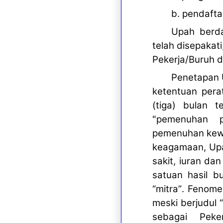
b. pendafta
Upah berd
telah disepakat
Pekerja/Buruh 
Penetapan 
ketentuan pera
(tiga) bulan 
"pemenuhan p
pemenuhan kewa
keagamaan, Upa
sakit, iuran da
satuan hasil b
“
mitra
”
. Fenomen
meski berjudul
sebagai Peke