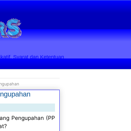
ikatif. Syarat dan Ketentuan
engupahan
engupahan
tang Pengupahan (PP
at?