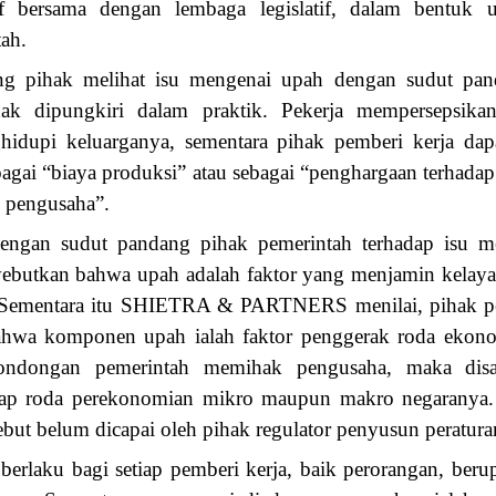
f bersama dengan lembaga legislatif, dalam bentuk u
tah.
ng pihak melihat isu mengenai upah dengan sudut pand
dak dipungkiri dalam praktik. Pekerja mempersepsik
hidupi keluarganya, sementara pihak pemberi kerja dap
agai “biaya produksi” atau sebagai “penghargaan terhada
ri pengusaha”.
engan sudut pandang pihak pemerintah terhadap isu 
butkan bahwa upah adalah faktor yang menjamin kelayak
 Sementara itu SHIETRA & PARTNERS menilai, pihak p
bahwa komponen upah ialah faktor penggerak roda ekono
condongan pemerintah memihak pengusaha, maka disad
ap roda perekonomian mikro maupun makro negaranya. 
ebut belum dicapai oleh pihak regulator penyusun peratura
i berlaku bagi setiap pemberi kerja, baik perorangan, be