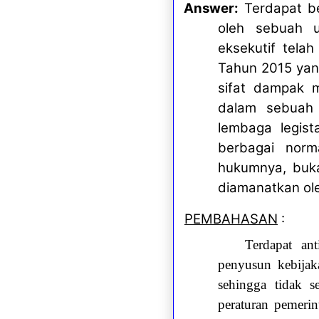
Answer:
Terdapat b
oleh sebuah u
eksekutif tela
Tahun 2015 yang
sifat dampak m
dalam sebuah p
lembaga legist
berbagai norm
hukumnya, buka
diamanatkan ol
PEMBAHASAN
:
Terdapat an
penyusun kebijak
sehingga tidak 
peraturan pemerint