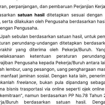
ran, perpanjangan, dan pembaruan Perjanjian Kerj
asarkan
satuan hasil
ditetapkan sesuai dengan h
i, serta dilakukan oleh Pengusaha berdasarkan has
dengan Pengusaha.
Upah sebulan berdasarkan satuan hasil, untuk p
turan perundang-undangan ditetapkan berdasark
terakhir yang diterima oleh Pekerja/Buruh. Y
elaksanaan ketentuan peraturan perundang
jiban Pengusaha kepada Pekerja/Buruh antara lain
h lembur, uang pesangon, uang penghargaan mas
n manfaat jaminan sosial. Dengan kata lain, pene
ukanlah
freelance
, bukan pula dipandang sebag
a bisnis trasportasi via online seperti ojek onlin
“
kemitraan
”
, namun berdasarkan PP No.78 Tahun 20
rja/Buruh berdasarkan satuan hasil. Deng