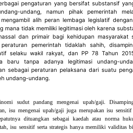
erbagai pengaturan yang bersifat substansif yan
ndang-undang, namun pihak pemerintah mela
h mengambil alih peran lembaga legislatif deng
 mana tidak memiliki legitimasi oleh karena subst
assal dan primair bagi kehidupan masyarakat 
eraturan pemerintah tidaklah sahih, disamping
atif selaku wakil rakyat, dan PP 78 Tahun 201
a baru tanpa adanya legitimasi undang-und
n sebagai peraturan pelaksana dari suatu peng
eh undang-undang.
tinomi sudut pandang mengenai upah/gaji. Disamping
an, isu mengenai upah/gaji juga merupakan isu sensiti
sepatutnya dituangkan sebagai kaedah atau norma hu
ah, isu sensitif serta strategis hanya memiliki validitas b