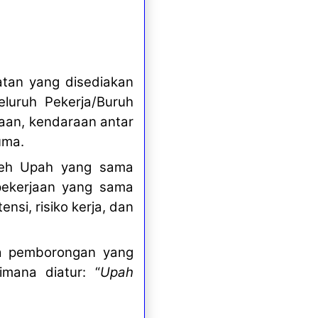
atan yang disediakan
eluruh Pekerja/Buruh
raan, kendaraan antar
uma.
oleh Upah yang sama
pekerjaan yang sama
nsi, risiko kerja, dan
ja pemborongan yang
aimana diatur:
“
Upah