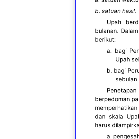
b. satuan hasil.
Upah ber
bulanan. Dalam
berikut:
a. bagi Pe
Upah seb
b. bagi Per
sebulan 
Penetapan
berpedoman pad
memperhatikan 
dan skala Upah
harus dilampir
a. pengesa