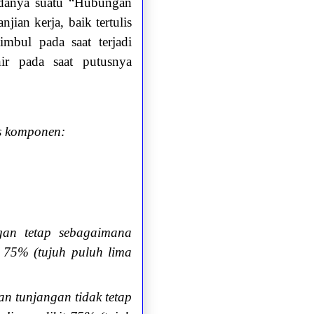
adanya suatu “Hubungan
ian kerja, baik tertulis
mbul pada saat terjadi
ir pada saat putusnya
as komponen:
gan tetap sebagaimana
t 75% (tujuh puluh lima
n tunjangan tidak tetap