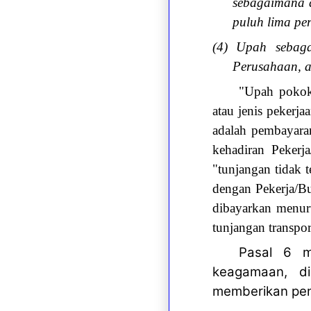
sebagaimana d
puluh lima pe
(4) Upah sebaga
Perusahaan, a
"Upah pokok"
atau jenis pekerj
adalah pembayaran
kehadiran Pekerj
"tunjangan tidak 
dengan Pekerja/Bu
dibayarkan menur
tunjangan transpo
Pasal 6 m
keagamaan, d
memberikan pen