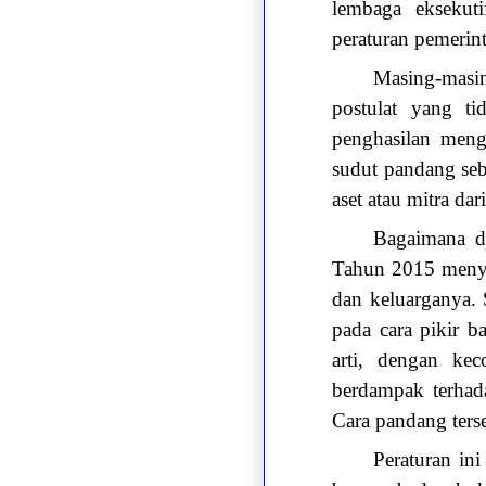
lembaga eksekuti
peraturan pemerin
Masing-masi
postulat yang ti
penghasilan meng
sudut pandang seb
aset atau mitra da
Bagaimana d
Tahun 2015 menye
dan keluarganya.
pada cara pikir 
arti, dengan ke
berdampak terhad
Cara pandang ters
Peraturan in