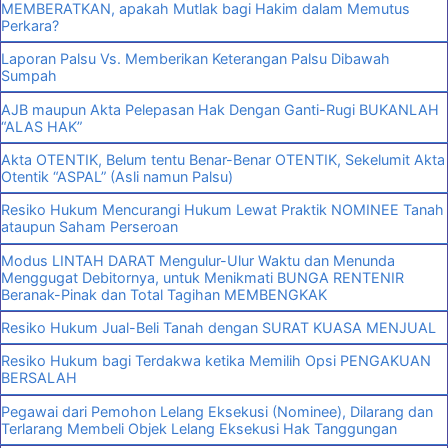
MEMBERATKAN, apakah Mutlak bagi Hakim dalam Memutus
Perkara?
Laporan Palsu Vs. Memberikan Keterangan Palsu Dibawah
Sumpah
AJB maupun Akta Pelepasan Hak Dengan Ganti-Rugi BUKANLAH
“ALAS HAK”
Akta OTENTIK, Belum tentu Benar-Benar OTENTIK, Sekelumit Akta
Otentik “ASPAL” (Asli namun Palsu)
Resiko Hukum Mencurangi Hukum Lewat Praktik NOMINEE Tanah
ataupun Saham Perseroan
Modus LINTAH DARAT Mengulur-Ulur Waktu dan Menunda
Menggugat Debitornya, untuk Menikmati BUNGA RENTENIR
Beranak-Pinak dan Total Tagihan MEMBENGKAK
Resiko Hukum Jual-Beli Tanah dengan SURAT KUASA MENJUAL
Resiko Hukum bagi Terdakwa ketika Memilih Opsi PENGAKUAN
BERSALAH
Pegawai dari Pemohon Lelang Eksekusi (Nominee), Dilarang dan
Terlarang Membeli Objek Lelang Eksekusi Hak Tanggungan