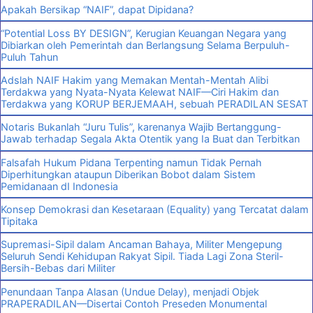
Apakah Bersikap “NAIF”, dapat Dipidana?
“Potential Loss BY DESIGN”, Kerugian Keuangan Negara yang
Dibiarkan oleh Pemerintah dan Berlangsung Selama Berpuluh-
Puluh Tahun
Adslah NAIF Hakim yang Memakan Mentah-Mentah Alibi
Terdakwa yang Nyata-Nyata Kelewat NAIF—Ciri Hakim dan
Terdakwa yang KORUP BERJEMAAH, sebuah PERADILAN SESAT
Notaris Bukanlah “Juru Tulis”, karenanya Wajib Bertanggung-
Jawab terhadap Segala Akta Otentik yang Ia Buat dan Terbitkan
Falsafah Hukum Pidana Terpenting namun Tidak Pernah
Diperhitungkan ataupun Diberikan Bobot dalam Sistem
Pemidanaan dI Indonesia
Konsep Demokrasi dan Kesetaraan (Equality) yang Tercatat dalam
Tipitaka
Supremasi-Sipil dalam Ancaman Bahaya, Militer Mengepung
Seluruh Sendi Kehidupan Rakyat Sipil. Tiada Lagi Zona Steril-
Bersih-Bebas dari Militer
Penundaan Tanpa Alasan (Undue Delay), menjadi Objek
PRAPERADILAN—Disertai Contoh Preseden Monumental