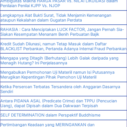
Ambiguitas Makna HARGA PASAR Vs. NILAI LIKUIDASI dalam
Penilaian Penilai KJPP Vs. NJOP
Lengkapnya Alat Bukti Surat, Tidak Menjamin Kemenangan
ataupun Kekalahan dalam Gugatan Perdata
RAHASIA : Cara Menciptakan LUCK FACTOR, Jangan Pernah Sia-
Siakan Kesempatan Menanam Benih Perbuatan Bajik
Kredit Sudah Dilunasi, namun Tetap Masuk dalam Daftar
BLACKLIST Perbankan, Pertanda Adanya Internal Fraud Perbankan
Mengapa yang Ditagih (Berhutang) Lebih Galak daripada yang
Menagih Hutang? Ini Penjelasannya
Mengabulkan Permohonan Uji Materiil namun Isi Putusannya
Merugikan Kepentingan Pihak Pemohon Uji Materiil
Ketika Perseroan Terbatas Tersandera oleh Anggaran Dasarnya
Sendiri
Antara PIDANA ASAL (Predicate Crime) dan TPPU (Pencucian
Uang), dapat Dipisah dalam Dua Dakwaan Terpisah
SELF DETERMINATION dalam Perspektif Buddhisme
Pertimbangan Keadaan yang MERINGANKAN dan