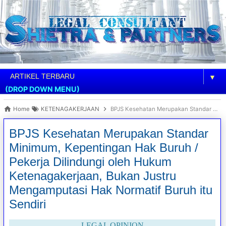
▼
(DROP DOWN MENU)
Home
KETENAGAKERJAAN
BPJS Kesehatan Merupakan Standar Minimum, Kepentingan Hak Buruh / Pekerja Dilindungi oleh Hukum Ketenagakerjaan, Bukan Justru Mengamputasi Hak Normatif Buruh itu Sendiri
BPJS Kesehatan Merupakan Standar
Minimum, Kepentingan Hak Buruh /
Pekerja Dilindungi oleh Hukum
Ketenagakerjaan, Bukan Justru
Mengamputasi Hak Normatif Buruh itu
Sendiri
LEGAL OPINION