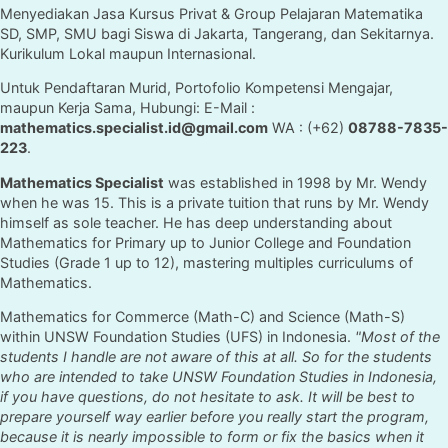
Menyediakan Jasa Kursus Privat & Group Pelajaran Matematika
SD, SMP, SMU bagi Siswa di Jakarta, Tangerang, dan Sekitarnya.
Kurikulum Lokal maupun Internasional.
Untuk Pendaftaran Murid, Portofolio Kompetensi Mengajar,
maupun Kerja Sama, Hubungi: E-Mail :
mathematics.specialist.id@gmail.com
WA : (+62)
08788-7835-
223
.
Mathematics Specialist
was established in 1998 by Mr. Wendy
when he was 15. This is a private tuition that runs by Mr. Wendy
himself as sole teacher. He has deep understanding about
Mathematics for Primary up to Junior College and Foundation
Studies (Grade 1 up to 12), mastering multiples curriculums of
Mathematics.
Mathematics for Commerce (Math-C) and Science (Math-S)
within UNSW Foundation Studies (UFS) in Indonesia.
"Most of the
students I handle are not aware of this at all. So for the students
who are intended to take UNSW Foundation Studies in Indonesia,
if you have questions, do not hesitate to ask. It will be best to
prepare yourself way earlier before you really start the program,
because it is nearly impossible to form or fix the basics when it