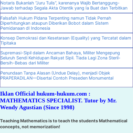
Notaris Bukanlah “Juru Tulis”, karenanya Wajib Bertanggung-
Jawab terhadap Segala Akta Otentik yang Ia Buat dan Terbitkan
Falsafah Hukum Pidana Terpenting namun Tidak Pernah
Diperhitungkan ataupun Diberikan Bobot dalam Sistem
Pemidanaan dI Indonesia
Konsep Demokrasi dan Kesetaraan (Equality) yang Tercatat dalam
Tipitaka
Supremasi-Sipil dalam Ancaman Bahaya, Militer Mengepung
Seluruh Sendi Kehidupan Rakyat Sipil. Tiada Lagi Zona Steril-
Bersih-Bebas dari Militer
Penundaan Tanpa Alasan (Undue Delay), menjadi Objek
PRAPERADILAN—Disertai Contoh Preseden Monumental
Iklan Official hukum-hukum.com :
MATHEMATICS SPECIALIST. Tutor by Mr.
Wendy Agustian (Since 1998)
Teaching Mathematics is to teach the students Mathematical
concepts, not memorization!