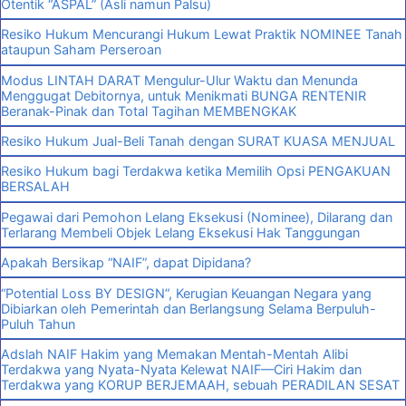
Otentik “ASPAL” (Asli namun Palsu)
Resiko Hukum Mencurangi Hukum Lewat Praktik NOMINEE Tanah
ataupun Saham Perseroan
Modus LINTAH DARAT Mengulur-Ulur Waktu dan Menunda
Menggugat Debitornya, untuk Menikmati BUNGA RENTENIR
Beranak-Pinak dan Total Tagihan MEMBENGKAK
Resiko Hukum Jual-Beli Tanah dengan SURAT KUASA MENJUAL
Resiko Hukum bagi Terdakwa ketika Memilih Opsi PENGAKUAN
BERSALAH
Pegawai dari Pemohon Lelang Eksekusi (Nominee), Dilarang dan
Terlarang Membeli Objek Lelang Eksekusi Hak Tanggungan
Apakah Bersikap “NAIF”, dapat Dipidana?
“Potential Loss BY DESIGN”, Kerugian Keuangan Negara yang
Dibiarkan oleh Pemerintah dan Berlangsung Selama Berpuluh-
Puluh Tahun
Adslah NAIF Hakim yang Memakan Mentah-Mentah Alibi
Terdakwa yang Nyata-Nyata Kelewat NAIF—Ciri Hakim dan
Terdakwa yang KORUP BERJEMAAH, sebuah PERADILAN SESAT