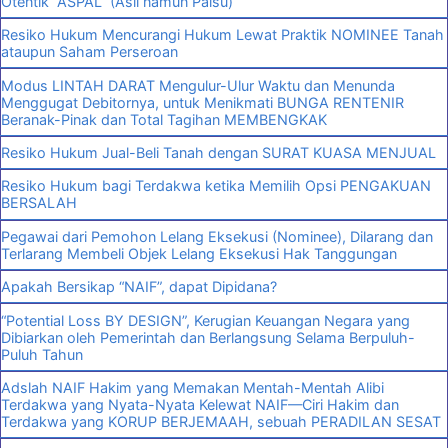
Otentik “ASPAL” (Asli namun Palsu)
Resiko Hukum Mencurangi Hukum Lewat Praktik NOMINEE Tanah
ataupun Saham Perseroan
Modus LINTAH DARAT Mengulur-Ulur Waktu dan Menunda
Menggugat Debitornya, untuk Menikmati BUNGA RENTENIR
Beranak-Pinak dan Total Tagihan MEMBENGKAK
Resiko Hukum Jual-Beli Tanah dengan SURAT KUASA MENJUAL
Resiko Hukum bagi Terdakwa ketika Memilih Opsi PENGAKUAN
BERSALAH
Pegawai dari Pemohon Lelang Eksekusi (Nominee), Dilarang dan
Terlarang Membeli Objek Lelang Eksekusi Hak Tanggungan
Apakah Bersikap “NAIF”, dapat Dipidana?
“Potential Loss BY DESIGN”, Kerugian Keuangan Negara yang
Dibiarkan oleh Pemerintah dan Berlangsung Selama Berpuluh-
Puluh Tahun
Adslah NAIF Hakim yang Memakan Mentah-Mentah Alibi
Terdakwa yang Nyata-Nyata Kelewat NAIF—Ciri Hakim dan
Terdakwa yang KORUP BERJEMAAH, sebuah PERADILAN SESAT