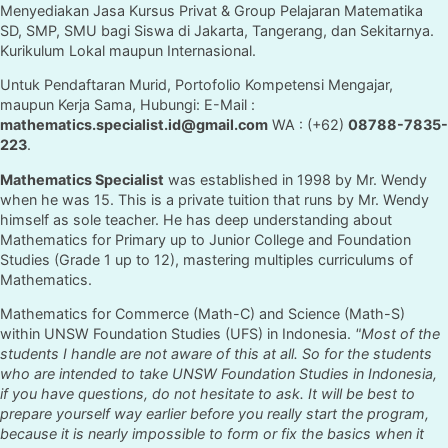
Menyediakan Jasa Kursus Privat & Group Pelajaran Matematika
SD, SMP, SMU bagi Siswa di Jakarta, Tangerang, dan Sekitarnya.
Kurikulum Lokal maupun Internasional.
Untuk Pendaftaran Murid, Portofolio Kompetensi Mengajar,
maupun Kerja Sama, Hubungi: E-Mail :
mathematics.specialist.id@gmail.com
WA : (+62)
08788-7835-
223
.
Mathematics Specialist
was established in 1998 by Mr. Wendy
when he was 15. This is a private tuition that runs by Mr. Wendy
himself as sole teacher. He has deep understanding about
Mathematics for Primary up to Junior College and Foundation
Studies (Grade 1 up to 12), mastering multiples curriculums of
Mathematics.
Mathematics for Commerce (Math-C) and Science (Math-S)
within UNSW Foundation Studies (UFS) in Indonesia.
"Most of the
students I handle are not aware of this at all. So for the students
who are intended to take UNSW Foundation Studies in Indonesia,
if you have questions, do not hesitate to ask. It will be best to
prepare yourself way earlier before you really start the program,
because it is nearly impossible to form or fix the basics when it