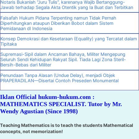
Notaris Bukanlah “Juru Tulis”, karenanya Wajib Bertanggung-
Jawab terhadap Segala Akta Otentik yang Ia Buat dan Terbitkan
Falsafah Hukum Pidana Terpenting namun Tidak Pernah
Diperhitungkan ataupun Diberikan Bobot dalam Sistem
Pemidanaan dI Indonesia
Konsep Demokrasi dan Kesetaraan (Equality) yang Tercatat dalam
Tipitaka
Supremasi-Sipil dalam Ancaman Bahaya, Militer Mengepung
Seluruh Sendi Kehidupan Rakyat Sipil. Tiada Lagi Zona Steril-
Bersih-Bebas dari Militer
Penundaan Tanpa Alasan (Undue Delay), menjadi Objek
PRAPERADILAN—Disertai Contoh Preseden Monumental
Iklan Official hukum-hukum.com :
MATHEMATICS SPECIALIST. Tutor by Mr.
Wendy Agustian (Since 1998)
Teaching Mathematics is to teach the students Mathematical
concepts, not memorization!