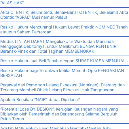
“ALAS HAK”
Akta OTENTIK, Belum tentu Benar-Benar OTENTIK, Sekelumit Akta
Otentik “ASPAL” (Asli namun Palsu)
Resiko Hukum Mencurangi Hukum Lewat Praktik NOMINEE Tanah
ataupun Saham Perseroan
Modus LINTAH DARAT Mengulur-Ulur Waktu dan Menunda
Menggugat Debitornya, untuk Menikmati BUNGA RENTENIR
Beranak-Pinak dan Total Tagihan MEMBENGKAK
Resiko Hukum Jual-Beli Tanah dengan SURAT KUASA MENJUAL
Resiko Hukum bagi Terdakwa ketika Memilih Opsi PENGAKUAN
BERSALAH
Pegawai dari Pemohon Lelang Eksekusi (Nominee), Dilarang dan
Terlarang Membeli Objek Lelang Eksekusi Hak Tanggungan
Apakah Bersikap “NAIF”, dapat Dipidana?
“Potential Loss BY DESIGN”, Kerugian Keuangan Negara yang
Dibiarkan oleh Pemerintah dan Berlangsung Selama Berpuluh-
Puluh Tahun
Adslah NAIF Hakim yang Memakan Mentah-Mentah Alibi