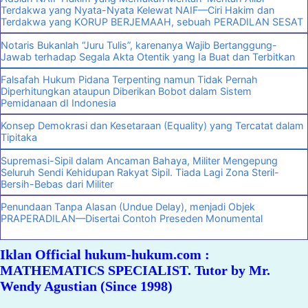
Terdakwa yang Nyata-Nyata Kelewat NAIF—Ciri Hakim dan
Terdakwa yang KORUP BERJEMAAH, sebuah PERADILAN SESAT
Notaris Bukanlah “Juru Tulis”, karenanya Wajib Bertanggung-
Jawab terhadap Segala Akta Otentik yang Ia Buat dan Terbitkan
Falsafah Hukum Pidana Terpenting namun Tidak Pernah
Diperhitungkan ataupun Diberikan Bobot dalam Sistem
Pemidanaan dI Indonesia
Konsep Demokrasi dan Kesetaraan (Equality) yang Tercatat dalam
Tipitaka
Supremasi-Sipil dalam Ancaman Bahaya, Militer Mengepung
Seluruh Sendi Kehidupan Rakyat Sipil. Tiada Lagi Zona Steril-
Bersih-Bebas dari Militer
Penundaan Tanpa Alasan (Undue Delay), menjadi Objek
PRAPERADILAN—Disertai Contoh Preseden Monumental
Iklan Official hukum-hukum.com :
MATHEMATICS SPECIALIST. Tutor by Mr.
Wendy Agustian (Since 1998)