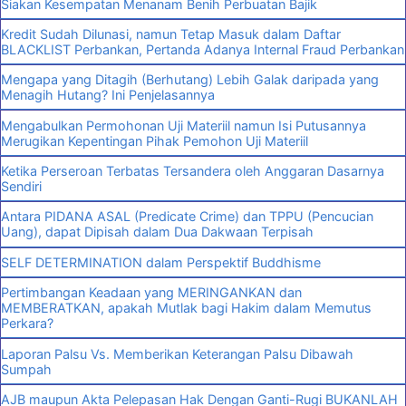
Siakan Kesempatan Menanam Benih Perbuatan Bajik
Kredit Sudah Dilunasi, namun Tetap Masuk dalam Daftar
BLACKLIST Perbankan, Pertanda Adanya Internal Fraud Perbankan
Mengapa yang Ditagih (Berhutang) Lebih Galak daripada yang
Menagih Hutang? Ini Penjelasannya
Mengabulkan Permohonan Uji Materiil namun Isi Putusannya
Merugikan Kepentingan Pihak Pemohon Uji Materiil
Ketika Perseroan Terbatas Tersandera oleh Anggaran Dasarnya
Sendiri
Antara PIDANA ASAL (Predicate Crime) dan TPPU (Pencucian
Uang), dapat Dipisah dalam Dua Dakwaan Terpisah
SELF DETERMINATION dalam Perspektif Buddhisme
Pertimbangan Keadaan yang MERINGANKAN dan
MEMBERATKAN, apakah Mutlak bagi Hakim dalam Memutus
Perkara?
Laporan Palsu Vs. Memberikan Keterangan Palsu Dibawah
Sumpah
AJB maupun Akta Pelepasan Hak Dengan Ganti-Rugi BUKANLAH