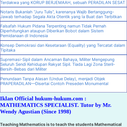
Terdakwa yang KORUP BERJEMAAH, sebuah PERADILAN SESAT
Notaris Bukanlah “Juru Tulis”, karenanya Wajib Bertanggung-
Jawab terhadap Segala Akta Otentik yang Ia Buat dan Terbitkan
Falsafah Hukum Pidana Terpenting namun Tidak Pernah
Diperhitungkan ataupun Diberikan Bobot dalam Sistem
Pemidanaan dI Indonesia
Konsep Demokrasi dan Kesetaraan (Equality) yang Tercatat dalam
Tipitaka
Supremasi-Sipil dalam Ancaman Bahaya, Militer Mengepung
Seluruh Sendi Kehidupan Rakyat Sipil. Tiada Lagi Zona Steril-
Bersih-Bebas dari Militer
Penundaan Tanpa Alasan (Undue Delay), menjadi Objek
PRAPERADILAN—Disertai Contoh Preseden Monumental
Iklan Official hukum-hukum.com :
MATHEMATICS SPECIALIST. Tutor by Mr.
Wendy Agustian (Since 1998)
Teaching Mathematics is to teach the students Mathematical