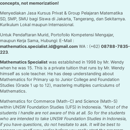
concepts, not memorization!
Menyediakan Jasa Kursus Privat & Group Pelajaran Matematika
SD, SMP, SMU bagi Siswa di Jakarta, Tangerang, dan Sekitarnya.
Kurikulum Lokal maupun Internasional.
Untuk Pendaftaran Murid, Portofolio Kompetensi Mengajar,
maupun Kerja Sama, Hubungi: E-Mail :
mathematics.specialist.id@gmail.com
WA : (+62)
08788-7835-
223
.
Mathematics Specialist
was established in 1998 by Mr. Wendy
when he was 15. This is a private tuition that runs by Mr. Wendy
himself as sole teacher. He has deep understanding about
Mathematics for Primary up to Junior College and Foundation
Studies (Grade 1 up to 12), mastering multiples curriculums of
Mathematics.
Mathematics for Commerce (Math-C) and Science (Math-S)
within UNSW Foundation Studies (UFS) in Indonesia.
"Most of the
students I handle are not aware of this at all. So for the students
who are intended to take UNSW Foundation Studies in Indonesia,
if you have questions, do not hesitate to ask. It will be best to