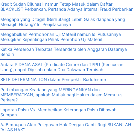
Kredit Sudah Dilunasi, namun Tetap Masuk dalam Daftar
BLACKLIST Perbankan, Pertanda Adanya Internal Fraud Perbankan
Mengapa yang Ditagih (Berhutang) Lebih Galak daripada yang
Menagih Hutang? Ini Penjelasannya
Mengabulkan Permohonan Uji Materiil namun Isi Putusannya
Merugikan Kepentingan Pihak Pemohon Uji Materiil
Ketika Perseroan Terbatas Tersandera oleh Anggaran Dasarnya
Sendiri
Antara PIDANA ASAL (Predicate Crime) dan TPPU (Pencucian
Uang), dapat Dipisah dalam Dua Dakwaan Terpisah
SELF DETERMINATION dalam Perspektif Buddhisme
Pertimbangan Keadaan yang MERINGANKAN dan
MEMBERATKAN, apakah Mutlak bagi Hakim dalam Memutus
Perkara?
Laporan Palsu Vs. Memberikan Keterangan Palsu Dibawah
Sumpah
AJB maupun Akta Pelepasan Hak Dengan Ganti-Rugi BUKANLAH
“ALAS HAK”