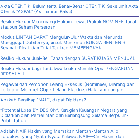
Akta OTENTIK, Belum tentu Benar-Benar OTENTIK, Sekelumit Akta
Otentik “ASPAL” (Asli namun Palsu)
Resiko Hukum Mencurangi Hukum Lewat Praktik NOMINEE Tanah
ataupun Saham Perseroan
Modus LINTAH DARAT Mengulur-Ulur Waktu dan Menunda
Menggugat Debitornya, untuk Menikmati BUNGA RENTENIR
Beranak-Pinak dan Total Tagihan MEMBENGKAK
Resiko Hukum Jual-Beli Tanah dengan SURAT KUASA MENJUAL
Resiko Hukum bagi Terdakwa ketika Memilih Opsi PENGAKUAN
BERSALAH
Pegawai dari Pemohon Lelang Eksekusi (Nominee), Dilarang dan
Terlarang Membeli Objek Lelang Eksekusi Hak Tanggungan
Apakah Bersikap “NAIF”, dapat Dipidana?
“Potential Loss BY DESIGN”, Kerugian Keuangan Negara yang
Dibiarkan oleh Pemerintah dan Berlangsung Selama Berpuluh-
Puluh Tahun
Adslah NAIF Hakim yang Memakan Mentah-Mentah Alibi
Terdakwa yang Nyata-Nyata Kelewat NAIF—Ciri Hakim dan