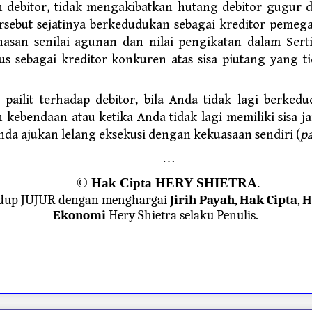
debitor, tidak mengakibatkan hutang debitor gugur d
ersebut sejatinya berkedudukan sebagai kreditor peme
nasan senilai agunan dan nilai pengikatan dalam Ser
us sebagai kreditor konkuren atas sisa piutang yang tid
pailit terhadap debitor, bila Anda tidak lagi berked
kebendaan atau ketika Anda tidak lagi memiliki sisa 
nda ajukan lelang eksekusi dengan kekuasaan sendiri (
pa
…
©
Hak Cipta HERY SHIETRA
.
dup JUJUR dengan menghargai
Jirih Payah
,
Hak Cipta
,
H
Ekonomi
Hery Shietra selaku Penulis.