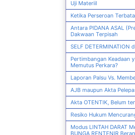
Uji Materiil
Ketika Perseroan Terbat
Antara PIDANA ASAL (Pre
Dakwaan Terpisah
SELF DETERMINATION da
Pertimbangan Keadaan 
Memutus Perkara?
Laporan Palsu Vs. Memb
AJB maupun Akta Pelep
Akta OTENTIK, Belum ten
Resiko Hukum Mencurang
Modus LINTAH DARAT Men
BUNGA RENTENIR Berana