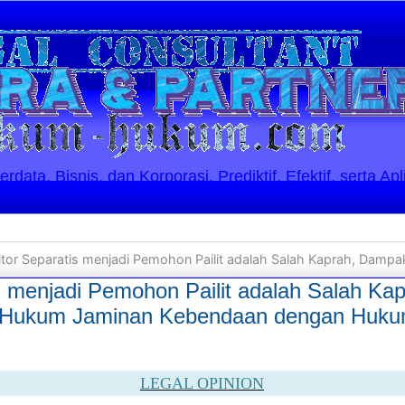
ata, Bisnis, dan Korporasi. Prediktif, Efektif, serta Apl
r Separatis menjadi Pemohon Pailit adalah Salah Kaprah, Dampak Segregasi antara Hukum Jaminan Keben
is menjadi Pemohon Pailit adalah Salah K
 Hukum Jaminan Kebendaan dengan Hukum 
LEGAL OPINION