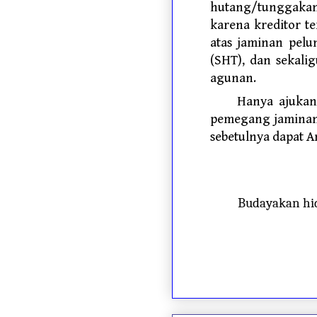
hutang/tunggakan 
karena kreditor t
atas jaminan pelu
(SHT), dan sekalig
agunan.
Hanya ajukan 
pemegang jaminan 
sebetulnya dapat A
Budayakan hi