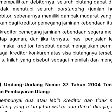
empailitkan debitornya, seluruh piutang dapat d
tidak menutupi seluruh
outstanding
(jumlah hu
ebitor, sebenarnya memiliki dampak mudarat yang 
an bagi kreditor pemegang jaminan kebendaan itu 
 kreditor pemegang jaminan kebendaan segera mela
dap agunan, dan jika ternyata hasil penjualan l
g, maka kreditor tersebut dapat mengajukan perm
ai kreditor konkuren atas sisa piutangnya terseb
tis. Inilah yang disebut sebagai memilah dan men
1) Undang-Undang Nomor 37 Tahun 2004 Tent
an Pembayaran Utang:
mempunyai dua atau lebih Kreditor dan tidak 
utang yang telah jatuh waktu dan dapat ditagih, d