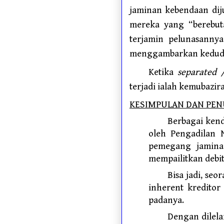
jaminan kebendaan dijul
mereka yang “berebuta
terjamin pelunasanny
menggambarkan kedudu
Ketika
separated 
terjadi ialah kemubazir
KESIMPULAN DAN PE
Berbagai kend
oleh Pengadilan N
pemegang jaminan
mempailitkan debi
Bisa jadi, se
inherent kreditor
padanya.
Dengan dilela