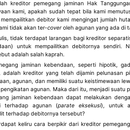
ah kreditor pemegang jaminan Hak Tanggungan
yaan kami, apakah sudah tepat bila kami memutus
 mempailitkan debitor kami mengingat jumlah hu
mi tidak akan ter-
cover
oleh agunan yang ada di 
lis, tidak terdapat larangan bagi kreditor separat
aan) untuk mempailitkan debitornya sendiri. N
ebut adalah salah kaprah.
megang jaminan kebendaan, seperti hipotik, ga
, adalah kreditor yang telah dijamin pelunasan p
aan, agunan, dan memiliki suatu keistimewaan le
t pengikatan agunan. Maka dari itu, menjadi suatu 
gang jaminan kebendaan dapat melakukan denga
si terhadap agunan (
parate eksekusi
), untuk 
it terhadap debitornya tersebut?
rdapat keliru cara berpikir dari kreditor pemega