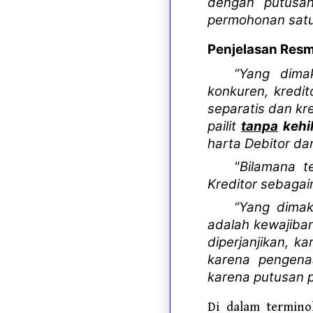
dengan putusan
permohonan satu 
Penjelasan Resmi
“Yang dima
konkuren, kredit
separatis dan k
pailit
tanpa
kehi
harta Debitor da
"Bilamana t
Kreditor sebagai
“Yang dimak
adalah kewajiban
diperjanjikan, 
karena pengena
karena putusan pe
Di dalam termino