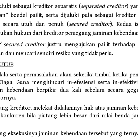
uki sebagai kreditor separatis (
separated creditor
) ya
n” boedel pailit, serta dijuluki pula sebagai kredit
a secara utuh dan penuh (
secured creditor
). Kedua i
kan hukum dari kreditor pemegang jaminan kebendaa
/ secured creditor
justru mengajukan pailit terhadap
an dan mencari sendiri resiko yang tidak perlu.
NUTUP
:
ala serta permasalahan akan seketika timbul ketika pen
iaga. Guna menghindari in-efesiensi serta in-efektivi
 kebendaan berpikir dua kali sebelum secara geg
tornya.
orang kreditor, melekat didalamnya hak atas jaminan keb
 konkuren bila piutang lebih besar dari nilai benda 
ng eksekusinya jaminan kebendaan tersebut yang ternya