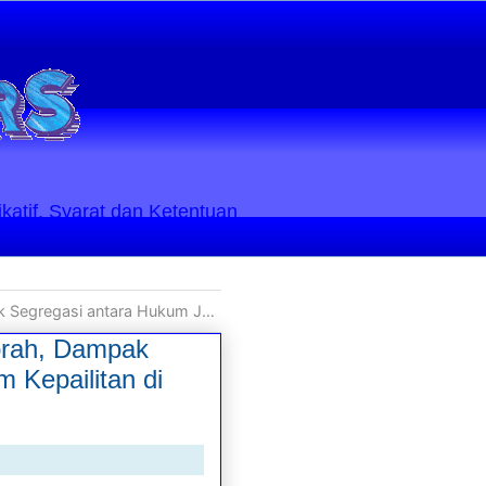
ikatif. Syarat dan Ketentuan
daan dengan Hukum Kepailitan di Indonesia
aprah, Dampak
Kepailitan di