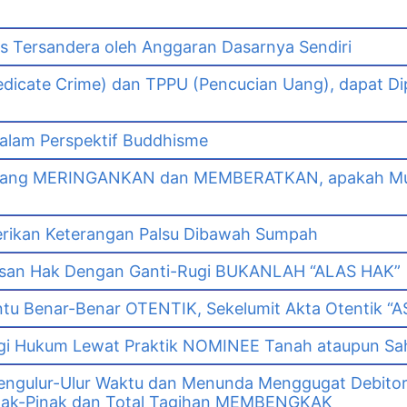
as Tersandera oleh Anggaran Dasarnya Sendiri
dicate Crime) dan TPPU (Pencucian Uang), dapat Di
lam Perspektif Buddhisme
yang MERINGANKAN dan MEMBERATKAN, apakah Mut
erikan Keterangan Palsu Dibawah Sumpah
asan Hak Dengan Ganti-Rugi BUKANLAH “ALAS HAK”
tu Benar-Benar OTENTIK, Sekelumit Akta Otentik “AS
i Hukum Lewat Praktik NOMINEE Tanah ataupun Sa
gulur-Ulur Waktu dan Menunda Menggugat Debitor
k-Pinak dan Total Tagihan MEMBENGKAK