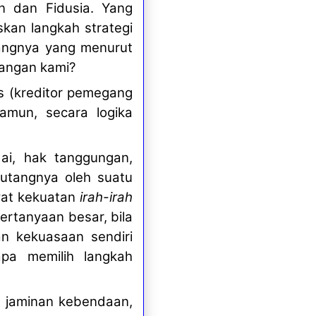
 dan Fidusia. Yang
kan langkah strategi
tangnya yang menurut
tangan kami?
is (kreditor pemegang
amun, secara logika
dai, hak tanggungan,
iutangnya oleh suatu
wat kekuatan
irah-irah
pertanyaan besar, bila
n kekuasaan sendiri
apa memilih langkah
ng jaminan kebendaan,