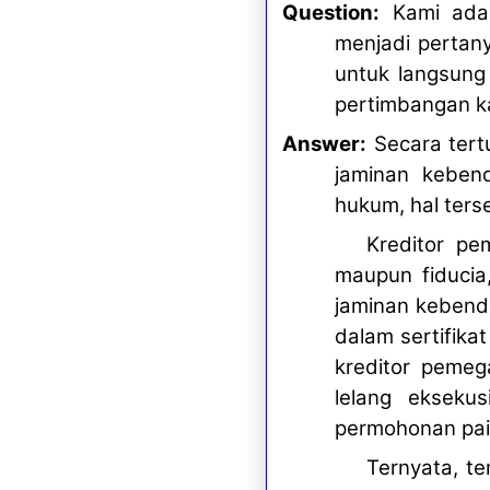
Question:
Kami adal
menjadi pertan
untuk langsung
pertimbangan ka
Answer:
Secara tertu
jaminan kebend
hukum, hal ters
Kreditor pe
maupun fiducia
jaminan kebend
dalam sertifika
kreditor peme
lelang ekseku
permohonan pail
Ternyata, te