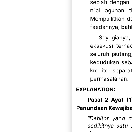
seolah dengan m
nilai agunan 
Mempailitkan d
faedahnya, bahk
Seyogianya,
eksekusi terha
seluruh piutan
kedudukan sebag
kreditor separa
permasalahan.
EXPLANATION:
Pasal 2 Ayat (
Penundaan Kewajib
“Debitor yang 
sedikitnya satu 