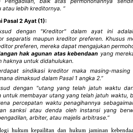
 Pengadilan, baik atas permohonannya sendi
atau lebih kreditornya. “
 Pasal 2 Ayat (1):
ksud dengan "Kreditor" dalam ayat ini adalah
or separatis maupun kreditor preferen. Khusus m
reditor preferen, mereka dapat mengajukan permo
langan hak agunan atas kebendaan
yang mereka 
n haknya untuk didahulukan.
erdapat sindikasi kreditor maka masing-masing 
mana dimaksud dalam Pasal 1 angka 2.”
sud dengan "utang yang telah jatuh waktu dan
 untuk membayar utang yang telah jatuh waktu, b
karena percepatan waktu penagihannya sebagaiman
an sanksi atau denda oleh instansi yang ber
ngadilan, arbiter, atau majelis arbitrase.”
logi hukum kepailitan dan hukum jaminan kebenda