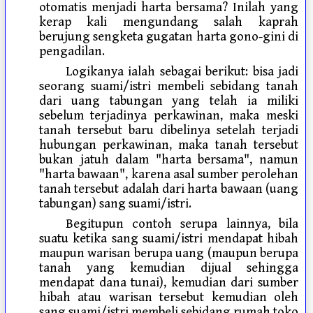
otomatis menjadi harta bersama? Inilah yang
kerap kali mengundang salah kaprah
berujung sengketa gugatan harta gono-gini di
pengadilan.
Logikanya ialah sebagai berikut: bisa jadi
seorang suami/istri membeli sebidang tanah
dari uang tabungan yang telah ia miliki
sebelum terjadinya perkawinan, maka meski
tanah tersebut baru dibelinya setelah terjadi
hubungan perkawinan, maka tanah tersebut
bukan jatuh dalam "harta bersama", namun
"harta bawaan", karena asal sumber perolehan
tanah tersebut adalah dari harta bawaan (uang
tabungan) sang suami/istri.
Begitupun contoh serupa lainnya, bila
suatu ketika sang suami/istri mendapat hibah
maupun warisan berupa uang (maupun berupa
tanah yang kemudian dijual sehingga
mendapat dana tunai), kemudian dari sumber
hibah atau warisan tersebut kemudian oleh
sang suami/istri membeli sebidang rumah toko