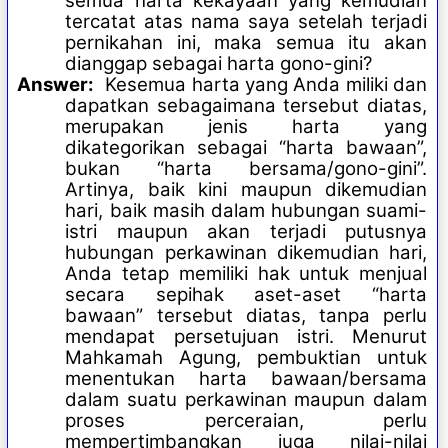
semua harta kekayaan yang kemudian
tercatat atas nama saya setelah terjadi
pernikahan ini, maka semua itu akan
dianggap sebagai harta gono-gini?
Answer:
Kesemua harta yang Anda miliki dan
dapatkan sebagaimana tersebut diatas,
merupakan jenis harta yang
dikategorikan sebagai “harta bawaan”,
bukan “harta bersama/gono-gini”.
Artinya, baik kini maupun dikemudian
hari, baik masih dalam hubungan suami-
istri maupun akan terjadi putusnya
hubungan perkawinan dikemudian hari,
Anda tetap memiliki hak untuk menjual
secara sepihak aset-aset “harta
bawaan” tersebut diatas, tanpa perlu
mendapat persetujuan istri. Menurut
Mahkamah Agung, pembuktian untuk
menentukan harta bawaan/bersama
dalam suatu perkawinan maupun dalam
proses perceraian, perlu
mempertimbangkan juga nilai-nilai