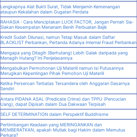
Lengkapnya Alat Bukti Surat, Tidak Menjamin Kemenangan
ataupun Kekalahan dalam Gugatan Perdata
RAHASIA : Cara Menciptakan LUCK FACTOR, Jangan Pernah Sia-
Siakan Kesempatan Menanam Benih Perbuatan Bajik
Kredit Sudah Dilunasi, namun Tetap Masuk dalam Daftar
BLACKLIST Perbankan, Pertanda Adanya Internal Fraud Perbankan
Mengapa yang Ditagih (Berhutang) Lebih Galak daripada yang
Menagih Hutang? Ini Penjelasannya
Mengabulkan Permohonan Uji Materiil namun Isi Putusannya
Merugikan Kepentingan Pihak Pemohon Uji Materiil
Ketika Perseroan Terbatas Tersandera oleh Anggaran Dasarnya
Sendiri
Antara PIDANA ASAL (Predicate Crime) dan TPPU (Pencucian
Uang), dapat Dipisah dalam Dua Dakwaan Terpisah
SELF DETERMINATION dalam Perspektif Buddhisme
Pertimbangan Keadaan yang MERINGANKAN dan
MEMBERATKAN, apakah Mutlak bagi Hakim dalam Memutus
Perkara?