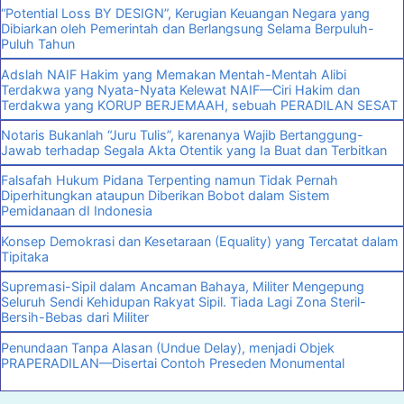
“Potential Loss BY DESIGN”, Kerugian Keuangan Negara yang
Dibiarkan oleh Pemerintah dan Berlangsung Selama Berpuluh-
Puluh Tahun
Adslah NAIF Hakim yang Memakan Mentah-Mentah Alibi
Terdakwa yang Nyata-Nyata Kelewat NAIF—Ciri Hakim dan
Terdakwa yang KORUP BERJEMAAH, sebuah PERADILAN SESAT
Notaris Bukanlah “Juru Tulis”, karenanya Wajib Bertanggung-
Jawab terhadap Segala Akta Otentik yang Ia Buat dan Terbitkan
Falsafah Hukum Pidana Terpenting namun Tidak Pernah
Diperhitungkan ataupun Diberikan Bobot dalam Sistem
Pemidanaan dI Indonesia
Konsep Demokrasi dan Kesetaraan (Equality) yang Tercatat dalam
Tipitaka
Supremasi-Sipil dalam Ancaman Bahaya, Militer Mengepung
Seluruh Sendi Kehidupan Rakyat Sipil. Tiada Lagi Zona Steril-
Bersih-Bebas dari Militer
Penundaan Tanpa Alasan (Undue Delay), menjadi Objek
PRAPERADILAN—Disertai Contoh Preseden Monumental