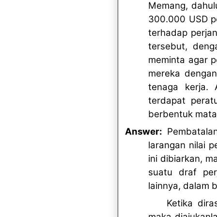
Memang, dahulu
300.000 USD pe
terhadap perjan
tersebut, deng
meminta agar pe
mereka dengan
tenaga kerja.
terdapat perat
berbentuk mata 
Answer:
Pembatalan 
larangan nilai 
ini dibiarkan,
suatu draf per
lainnya, dalam 
Ketika dir
maka diajukanl