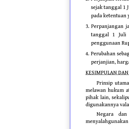
sejak tanggal 1 
pada ketentuan 
3. Perpanjangan j
tanggal 1 Jul
penggunaan Rupi
4. Perubahan seba
perjanjian, harg
KESIMPULAN DAN
Prinsip utam
melawan hukum at
pihak lain, sekal
digunakannya valas
Negara dan 
menyalahgunakan 