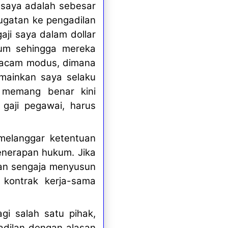
 saya adalah sebesar
ugatan ke pengadilan
aji saya dalam dollar
kum sehingga mereka
semacam modus, dimana
ainkan saya selaku
 memang benar kini
gaji pegawai, harus
melanggar ketentuan
penerapan hukum. Jika
gan sengaja menyusun
 kontrak kerja-sama
gi salah satu pihak,
adilan dengan alasan