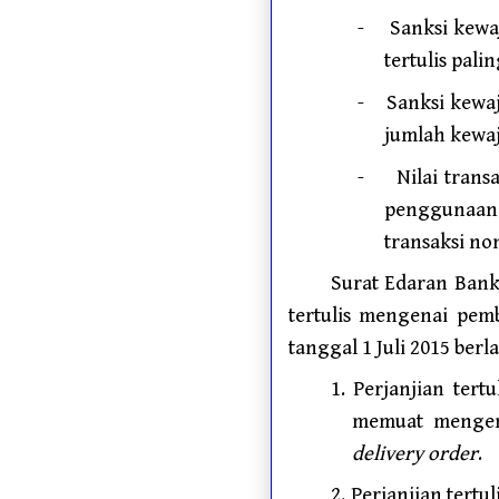
-
Sanksi kewa
tertulis pali
-
Sanksi kewaj
jumlah kewaj
-
Nilai trans
penggunaan 
transaksi non
Surat Edaran Bank 
tertulis mengenai pem
tanggal 1 Juli 2015 berl
1. Perjanjian tert
memuat mengena
delivery order
.
2. Perjanjian tert