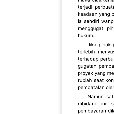
terjadi perbu
keadaan yang p
ia sendiri wan
menggugat pih
hukum.
Jika pihak
terlebih menyu
terhadap perbu
gugatan pembata
proyek yang me
rupiah saat kon
pembatalan oleh
Namun satu
dibidang ini:
pembayaran dil