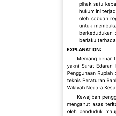
pihak satu kepa
hukum ini terja
oleh sebuah re
untuk membuka 
berkedudukan di
berlaku terhada
EXPLANATION:
Memang benar te
yakni Surat Edaran 
Penggunaan Rupiah d
teknis Peraturan Ba
Wilayah Negara Kesat
Kewajiban pengg
menganut asas terito
oleh penduduk maup