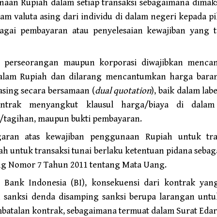
aan Rupiah dalam setiap transaksi sebagaimana dimaksu
am valuta asing dari individu di dalam negeri kepada p
agai pembayaran atau penyelesaian kewajiban yang ti
k perseorangan maupun korporasi diwajibkan menc
dalam Rupiah dan dilarang mencantumkan harga baran
sing secara bersamaan (
dual quotation
), baik dalam labe
kontrak menyangkut klausul harga/biaya di dalam
tagihan, maupun bukti pembayaran.
aran atas kewajiban penggunaan Rupiah untuk tra
h untuk transaksi tunai berlaku ketentuan pidana seb
g Nomor 7 Tahun 2011 tentang Mata Uang.
Bank Indonesia (BI), konsekuensi dari kontrak ya
 sanksi denda disamping sanksi berupa larangan untuk
atalan kontrak, sebagaimana termuat dalam Surat Edar