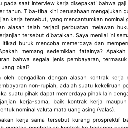
 pada saat interview kerja disepakati bahwa gaji
r tahun. Tiba-tiba kini perusahaan mengajukan g
jian kerja tersebut, yang mencantumkan nominal g
an alasan telah terjadi perbuatan melawan hu
rjanjian tersebut dibatalkan. Saya menilai ini 
 itikad buruk mencoba memerdaya dan memperm
 Apakah memang sedemikian fatalnya? Apakah
uran bahwa segala jenis pembayaran, termasuk 
uang lokal?
oleh pengadilan dengan alasan kontrak kerja 
pembayaran non-rupiah, adalah suatu kekeliruan 
 maka suatu pihak dapat memerdaya pihak lain den
janjian kerja-sama, baik kontrak kerja maupun
bentuk nominal valuta mata uang asing (valas).
asakan kerja-sama tersebut kurang prosprektif ba
ah gugatan pembatalan kontrak ke hadapan peng