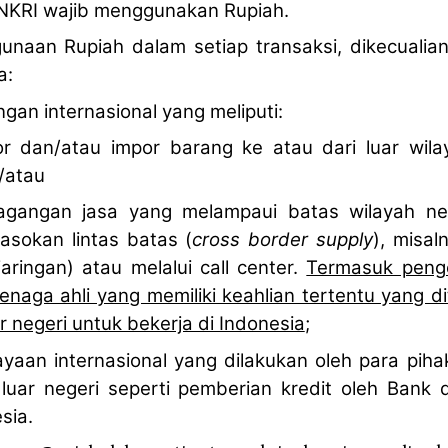
 NKRI wajib menggunakan Rupiah.
unaan Rupiah dalam setiap transaksi, dikecualian
a:
gan internasional yang meliputi:
or dan/atau impor barang ke atau dari luar wil
/atau
dagangan jasa yang melampaui batas wilayah ne
asokan lintas batas (
cross border supply
), misa
jaringan) atau melalui call center.
Termasuk penge
enaga ahli yang memiliki keahlian tertentu yang d
r negeri untuk bekerja di Indonesia
;
ayaan internasional yang dilakukan oleh para pih
luar negeri seperti pemberian kredit oleh Bank d
sia.