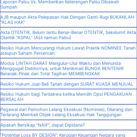
Laporan Palsu Vs. Memberikan Keterangan Palsu Dibawah
Sumpah
AJB maupun Akta Pelepasan Hak Dengan Ganti-Rugi BUKANLAH
“ALAS HAK”
Akta OTENTIK, Belum tentu Benar-Benar OTENTIK, Sekelumit Akta
Otentik “ASPAL” (Asli namun Palsu)
Resiko Hukum Mencurangi Hukum Lewat Praktik NOMINEE Tanah
ataupun Saham Perseroan
Modus LINTAH DARAT Mengulur-Ulur Waktu dan Menunda
Menggugat Debitornya, untuk Menikmati BUNGA RENTENIR
Beranak-Pinak dan Total Tagihan MEMBENGKAK
Resiko Hukum Jual-Beli Tanah dengan SURAT KUASA MENJUAL
Resiko Hukum bagi Terdakwa ketika Memilih Opsi PENGAKUAN
BERSALAH
Pegawai dari Pemohon Lelang Eksekusi (Nominee), Dilarang dan
Terlarang Membeli Objek Lelang Eksekusi Hak Tanggungan
Apakah Bersikap “NAIF”, dapat Dipidana?
“Potential Loss BY DESIGN”, Kerugian Keuangan Negara yang