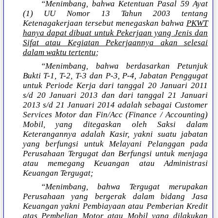
“Menimbang, bahwa Ketentuan Pasal 59 Ayat
(1) UU Nomor 13 Tahun 2003 tentang
Ketenagakerjaan tersebut menegaskan bahwa
PKWT
hanya dapat dibuat untuk Pekerjaan yang Jenis dan
Sifat atau Kegiatan Pekerjaannya akan selesai
dalam waktu tertentu
;
“Menimbang, bahwa berdasarkan Petunjuk
Bukti T-1, T-2, T-3 dan P-3, P-4, Jabatan Penggugat
untuk Periode Kerja dari tanggal 20 Januari 2011
s/d 20 Januari 2013 dan dari tanggal 21 Januari
2013 s/d 21 Januari 2014 adalah sebagai Customer
Services Motor dan Fin/Acc (Finance / Accounting)
Mobil, yang ditegaskan oleh Saksi dalam
Keterangannya adalah Kasir, yakni suatu jabatan
yang berfungsi untuk Melayani Pelanggan pada
Perusahaan Tergugat dan Berfungsi untuk menjaga
atau memegang Keuangan atau Administrasi
Keuangan Tergugat;
“Menimbang, bahwa Tergugat merupakan
Perusahaan yang bergerak dalam bidang Jasa
Keuangan yakni Pembiayaan atau Pemberian Kredit
atas Pembelian Motor atau Mobil yang dilakukan