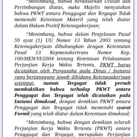
“Menimbang, bahwa berdasarkan Uraian dan
Pertimbangan diatas, maka Majelis menyatakan
bahwa PKWT antara Penggugat dan Tergugat Tidak
memenuhi Ketentuan Materil yang telah diatur
dalam Hukum Positif Ketenagakerjaan;
“Menimbang, bahwa dalam Penjelasan Pasal
59 ayat (1) UU Nomor 13 Tahun 2003 tentang
Ketenagakerjaan dihubungkan dengan Ketentutan
Pasal 13 Kepmenakertrans Nomor Kep.
100/MEN/VI/2004 tentang Ketentuan Pelaksanaan
Perjanjian Kerja Waktu Tertentu,
PKWT harus
dicatatkan oleh Pengusaha pada Dinas / Instansi
yang bertanggung jawab dibidang Ketenagakerjaan
setempat
,
namun Tergugat tidak pernah
membuktikan bahwa terhadap PKWT antara
Penggugat dan Tergugat telah dicatatkan pada
Instansi dimaksud
, dengan demikian PKWT antara
Penggugat dan Tergugat tidak memenuhi
syarat
Formil
yang telah diatur dalam Ketentuan dimaksud;
“Menimbang, bahwa dengan demikian seluruh
Perjanjian Kerja Waktu Tertentu (PKWT) antara
Penggugat dan Tergugat, merupakan Perjanjian