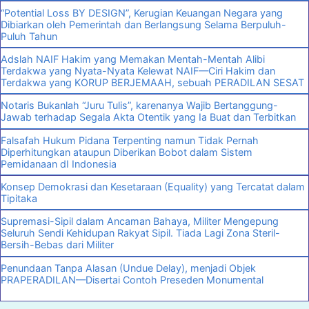
“Potential Loss BY DESIGN”, Kerugian Keuangan Negara yang
Dibiarkan oleh Pemerintah dan Berlangsung Selama Berpuluh-
Puluh Tahun
Adslah NAIF Hakim yang Memakan Mentah-Mentah Alibi
Terdakwa yang Nyata-Nyata Kelewat NAIF—Ciri Hakim dan
Terdakwa yang KORUP BERJEMAAH, sebuah PERADILAN SESAT
Notaris Bukanlah “Juru Tulis”, karenanya Wajib Bertanggung-
Jawab terhadap Segala Akta Otentik yang Ia Buat dan Terbitkan
Falsafah Hukum Pidana Terpenting namun Tidak Pernah
Diperhitungkan ataupun Diberikan Bobot dalam Sistem
Pemidanaan dI Indonesia
Konsep Demokrasi dan Kesetaraan (Equality) yang Tercatat dalam
Tipitaka
Supremasi-Sipil dalam Ancaman Bahaya, Militer Mengepung
Seluruh Sendi Kehidupan Rakyat Sipil. Tiada Lagi Zona Steril-
Bersih-Bebas dari Militer
Penundaan Tanpa Alasan (Undue Delay), menjadi Objek
PRAPERADILAN—Disertai Contoh Preseden Monumental