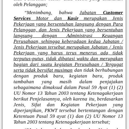
oleh Pelanggan;
“Menimbang, bahwa
Jabatan
Customer
Services
Motor dan
Kasir
merupakan Jenis
Pekerjaan yang bersentuhan langsung dengan Para
Pelanggan, dan Jenis Pekerjaan yang bersentuhan
langsung dengan Administrasi Keuangan
Perusahaan, sehingga keberadaan kedua Jabatan /
Jenis Pekerjaan tersebut merupakan Jabatan / Jenis
Pekerjaan yang harus terus menerus ada, tidak
terputus-putus, tidak dibatasi waktu dan merupakan
bagian dari suatu kegiatan Perusahaan / Tergugat
serta tidak bersifat musiman
dan tidak berhubungan
dengan produk baru, kegiatan baru, produk
tambahan yang masih dalam penjajakan
sebagaimana dimaksud dalam Pasal 59 Ayat (1) (2)
UU Nomor 13 Tahun 2003 tentang Ketenagakerjaan
berikut Penjelasannya, oleh karena itu, berdasarkan
Jenis, Sifat dan Kegiatan Pekerjaan yang
diperjanjikan, PKWT tersebut bertentangan dengan
Ketentuan Pasal 59 ayat (1) dan (2) UU Nomor 13
Tahun 2003 tentang Ketenagakerjaan tersebut;