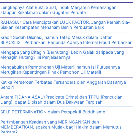
Lengkapnya Alat Bukti Surat, Tidak Menjamin Kemenangan
ataupun Kekalahan dalam Gugatan Perdata
RAHASIA : Cara Menciptakan LUCK FACTOR, Jangan Pernah Sia-
Siakan Kesempatan Menanam Benih Perbuatan Bajik
Kredit Sudah Dilunasi, namun Tetap Masuk dalam Daftar
BLACKLIST Perbankan, Pertanda Adanya Internal Fraud Perbankan
Mengapa yang Ditagih (Berhutang) Lebih Galak daripada yang
Menagih Hutang? Ini Penjelasannya
Mengabulkan Permohonan Uji Materiil namun Isi Putusannya
Merugikan Kepentingan Pihak Pemohon Uji Materiil
Ketika Perseroan Terbatas Tersandera oleh Anggaran Dasarnya
Sendiri
Antara PIDANA ASAL (Predicate Crime) dan TPPU (Pencucian
Uang), dapat Dipisah dalam Dua Dakwaan Terpisah
SELF DETERMINATION dalam Perspektif Buddhisme
Pertimbangan Keadaan yang MERINGANKAN dan
MEMBERATKAN, apakah Mutlak bagi Hakim dalam Memutus
Perkara?