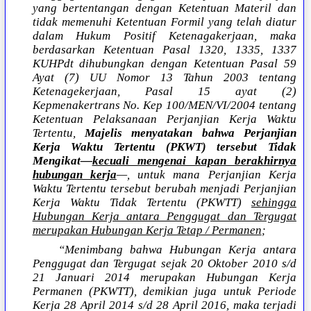
yang bertentangan dengan Ketentuan Materil dan
tidak memenuhi Ketentuan Formil yang telah diatur
dalam Hukum Positif Ketenagakerjaan, maka
berdasarkan Ketentuan Pasal 1320, 1335, 1337
KUHPdt dihubungkan dengan Ketentuan Pasal 59
Ayat (7) UU Nomor 13 Tahun 2003 tentang
Ketenagekerjaan, Pasal 15 ayat (2)
Kepmenakertrans No. Kep 100/MEN/VI/2004 tentang
Ketentuan Pelaksanaan Perjanjian Kerja Waktu
Tertentu,
Majelis menyatakan bahwa Perjanjian
Kerja Waktu Tertentu (PKWT) tersebut Tidak
Mengikat—
kecuali mengenai kapan berakhirnya
hubungan kerja
—, untuk mana Perjanjian Kerja
Waktu Tertentu tersebut berubah menjadi Perjanjian
Kerja Waktu Tidak Tertentu (PKWTT)
sehingga
Hubungan Kerja antara Penggugat dan Tergugat
merupakan Hubungan Kerja Tetap / Permanen
;
“Menimbang bahwa Hubungan Kerja antara
Penggugat dan Tergugat sejak 20 Oktober 2010 s/d
21 Januari 2014 merupakan Hubungan Kerja
Permanen (PKWTT), demikian juga untuk Periode
Kerja 28 April 2014 s/d 28 April 2016, maka terjadi