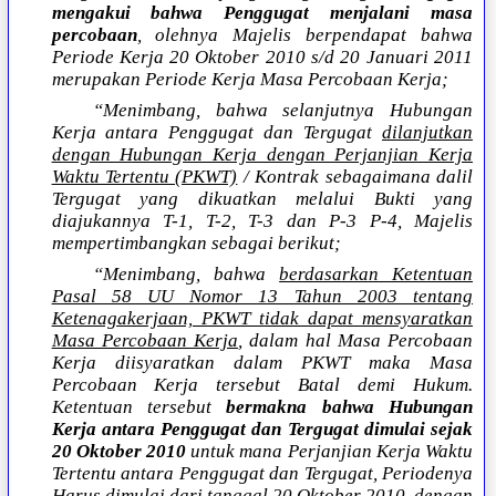
mengakui bahwa Penggugat menjalani masa
percobaan
, olehnya Majelis berpendapat bahwa
Periode Kerja 20 Oktober 2010 s/d 20 Januari 2011
merupakan Periode Kerja Masa Percobaan Kerja;
“Menimbang, bahwa selanjutnya Hubungan
Kerja antara Penggugat dan Tergugat
dilanjutkan
dengan Hubungan Kerja dengan Perjanjian Kerja
Waktu Tertentu (PKWT)
/ Kontrak sebagaimana dalil
Tergugat yang dikuatkan melalui Bukti yang
diajukannya T-1, T-2, T-3 dan P-3 P-4, Majelis
mempertimbangkan sebagai berikut;
“Menimbang, bahwa
berdasarkan Ketentuan
Pasal 58 UU Nomor 13 Tahun 2003 tentang
Ketenagakerjaan, PKWT tidak dapat mensyaratkan
Masa Percobaan Kerja
, dalam hal Masa Percobaan
Kerja diisyaratkan dalam PKWT maka Masa
Percobaan Kerja tersebut Batal demi Hukum.
Ketentuan tersebut
bermakna bahwa Hubungan
Kerja antara Penggugat dan Tergugat dimulai sejak
20 Oktober 2010
untuk mana Perjanjian Kerja Waktu
Tertentu antara Penggugat dan Tergugat, Periodenya
Harus dimulai dari tanggal 20 Oktober 2010, dengan