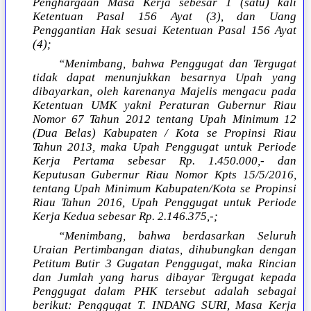
Penghargaan Masa Kerja sebesar 1 (satu) kali
Ketentuan Pasal 156 Ayat (3), dan Uang
Penggantian Hak sesuai Ketentuan Pasal 156 Ayat
(4);
“Menimbang, bahwa Penggugat dan Tergugat
tidak dapat menunjukkan besarnya Upah yang
dibayarkan, oleh karenanya Majelis mengacu pada
Ketentuan UMK yakni Peraturan Gubernur Riau
Nomor 67 Tahun 2012 tentang Upah Minimum 12
(Dua Belas) Kabupaten / Kota se Propinsi Riau
Tahun 2013, maka Upah Penggugat untuk Periode
Kerja Pertama sebesar Rp. 1.450.000,- dan
Keputusan Gubernur Riau Nomor Kpts 15/5/2016,
tentang Upah Minimum Kabupaten/Kota se Propinsi
Riau Tahun 2016, Upah Penggugat untuk Periode
Kerja Kedua sebesar Rp. 2.146.375,-;
“Menimbang, bahwa berdasarkan Seluruh
Uraian Pertimbangan diatas, dihubungkan dengan
Petitum Butir 3 Gugatan Penggugat, maka Rincian
dan Jumlah yang harus dibayar Tergugat kepada
Penggugat dalam PHK tersebut adalah sebagai
berikut: Penggugat T. INDANG SURI, Masa Kerja