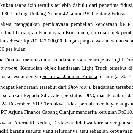
akukan tanpa izin tertulis terlebih dahulu dari penerima fidus
al 36 Undang-Undang Nomor 42 tahun 1999 tentang Fidusia.
dakwa mengajukan pembiayaan pembelian kendaraan ke PT
lalu dibuat Perjanjian Pembiayaan Konsumen, dimana objek pem
lai sebesar Rp310.042.000,00 dengan jangka waktu cicilan se
0 per bulan.
una Finance melunasi unit kendaraan roda enam jenis Light Tr
howroom
. Kemudian objek kendaraan Light Truck tersebut d
dusia sesuai dengan
Sertifikat Jaminan Fidusia
tertanggal 30-7
ndapat kendaraan tersebut dari
Showroom
, kendaraan tersebut
 diserahkan kepada Sdr. Ade (berstatus DPO, masuk dalam daf
l 24 Desember 2013 Terdakwa tidak pernah membayar angsura
 PT. Arjuna Finance Cabang Cianjur menderita kerugian Rp310
kwaan Alternatif Kedua, Terdakwa didakwa karena dengan s
diri barang sesuatu yang seluruhnya atau sebagian kepunyaan 