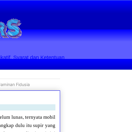
ikatif. Syarat dan Ketentuan
Jaminan Fidusia
elum lunas, ternyata mobil
tangkap dulu itu supir yang