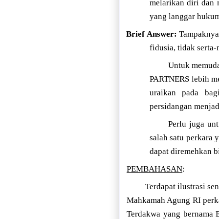
melarikan diri dan 
yang langgar huku
Brief Answer:
Tampaknya d
fidusia, tidak sert
Untuk memuda
PARTNERS lebih mer
uraikan pada bag
persidangan menjad
Perlu juga un
salah satu perkara
dapat diremehkan bi
PEMBAHASAN
:
Terdapat ilustrasi 
Mahkamah Agung RI perkar
Terdakwa yang bernama E