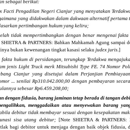
n sebagai berikut:
x Facti Pengadilan Negeri Cianjur yang menyatakan Terdakwa
gaimana yang didakwakan dalam dakwaan alternatif pertama t
rdasarkan pertimbangan hukum yang keliru;
telah tidak mempertimbangkan dengan benar mengenai fakta
 SHIETRA & PARTNERS: Bahkan Mahkamah Agung sampai de
atinya bukan kewenangan tingkat kasasi selaku
judex juris
.]
fakta hukum di persidangan, terungkap Terdakwa mengajukan
m jenis Light Truck merk Mitsubishi Type FE. 74 Nomor Pol
abang Cianjur yang disetujui dalam Perjanjian Pembiaya
mor ... senilai Rp310.042.000,00 dengan pembayaran secara
bulannya sebesar Rp6.459.208,00;
ian dengan fidusia, barang jaminan tetap berada di tangan deb
 mengalihkan, menggadaikan atau menyewakan barang yan
pabila debitur tidak membayar sesuai dengan kesepakatan ma
unasi sisa utang debitur;
[Note SHIETRA & PARTNERS: De
lak bagi debitor untuk menjaga dengan baik objek fidusia, d