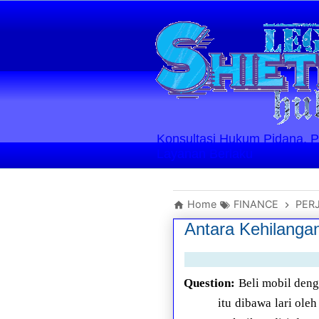
Konsultasi Hukum Pidana, Perd
Layanan Berlaku
Home
FINANCE
PER
Antara Kehilanga
Question:
Beli mobil deng
itu dibawa lari ole