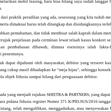
melarikan mobil leasing, baru bisa bilang saya sudah langgar h
m.
ari praktik peradilan yang ada, seseorang yang kita tuduh m
a-merta dimaknai harus telah ditangkap dan disidangkannya terle
hkan pemahaman, dan tidak membuat salah kaprah dalam me
ujuk penjelasan pada cerminan lewat telaah kasus konkret se
ian pembahasan dibawah, dimana esensinya ialah fakta-
i penentunya.
tuk dapat dipahami oleh masyarakat, debitor yang terseret ka
 yang cukup masif dihadapkan ke “meja hijau”, sehingga konse
la objek fidusia sampai hilang dari penguasaan debitor.
senada yang menjadi rujukan SHIETRA & PARTNERS, yang dapat 
a pidana fidusia register Nomor 371 K/PID.SUS/2016 tangga
ntang, telah mengalihkan, menggadaikan, atau menyewakan 