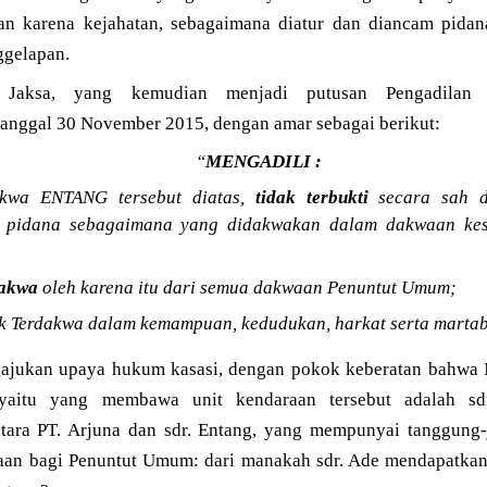
n karena kejahatan, sebagaimana diatur dan diancam pid
ggelapan.
n Jaksa, yang kemudian menjadi putusan Pengadilan
tanggal 30 November 2015, dengan amar sebagai berikut:
“
MENGADILI :
akwa ENTANG tersebut diatas,
tidak terbukti
secara sah d
k pidana sebagaimana yang didakwakan dalam dakwaan kes
akwa
oleh karena itu dari semua dakwaan Penuntut Umum;
k Terdakwa dalam kemampuan, kedudukan, harkat serta marta
ajukan upaya hukum kasasi, dengan pokok keberatan bahwa 
yaitu yang membawa unit kendaraan tersebut adalah sd
ntara PT. Arjuna dan sdr. Entang, yang mempunyai tanggung-
aan bagi Penuntut Umum: dari manakah sdr. Ade mendapatkan