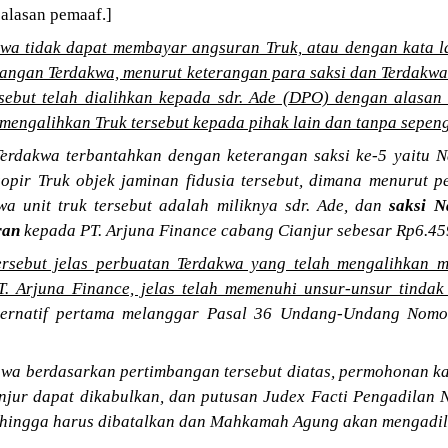
 alasan pemaaf.]
kwa tidak dapat membayar angsuran Truk, atau dengan kata lai
 tangan Terdakwa, menurut keterangan para saksi dan Terdakwa
rsebut telah dialihkan kepada sdr. Ade (DPO) dengan alasan
h mengalihkan Truk tersebut kepada pihak lain dan tanpa sepe
Terdakwa terbantahkan dengan keterangan saksi ke-5 yaitu
opir Truk objek jaminan fidusia tersebut, dimana menurut 
a unit truk tersebut adalah miliknya sdr. Ade, dan
saksi N
ran
kepada PT. Arjuna Finance cabang Cianjur sebesar Rp6.45
tersebut jelas perbuatan Terdakwa yang telah mengalihkan mo
T. Arjuna Finance, jelas telah memenuhi unsur-unsur tindak
ternatif pertama melanggar Pasal 36 Undang-Undang Nomo
a berdasarkan pertimbangan tersebut diatas, permohonan k
njur dapat dikabulkan, dan putusan Judex Facti Pengadilan N
sehingga harus dibatalkan dan Mahkamah Agung akan mengadili