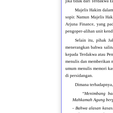
jika tidak dari Terdakwa 
Majelis Hakim dalam
sopir. Namun Majelis Hak
Arjuna Finance, yang pa
pengoper-alihan unit kend
Selain itu, pihak 
menerangkan bahwa salina
kepada Terdakwa atau Pen
menulis dan memberikan m
umum menulis memori kasa
di persidangan.
Dimana terhadapnya,
“Menimbang bah
Mahkamah Agung ber
- Bahwa alasan kasas