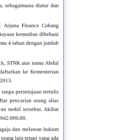
ia, sebagaimana diatur dan
. Arjuna Finance Cabang
biayaan kemudian dibebani
lama 4 tahun dengan jumlah
uck, STNK atas nama Abdul
idaftarkan ke Kementerian
-2013.
 tanpa persetujuan tertulis
tar pencarian orang alias
n mobil tersebut. Akibat
.042.000,00.
engaja dan melawan hukum
orang lain tetapi yang ada