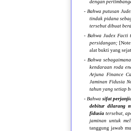
dengan pertimbanga
- Bahwa putusan Jude
tindak pidana seba
tersebut dibuat be
- Bahwa Judex Facti 
persidangan;
[Note
alat bukti yang sej
- Bahwa sebagaimana 
kendaraan roda ena
Arjuna Finance C
Jaminan Fidusia No
tahun yang setiap 
- Bahwa
sifat perjanj
debitur dilarang
fidusia
tersebut, a
jaminan untuk mel
tanggung jawab mut