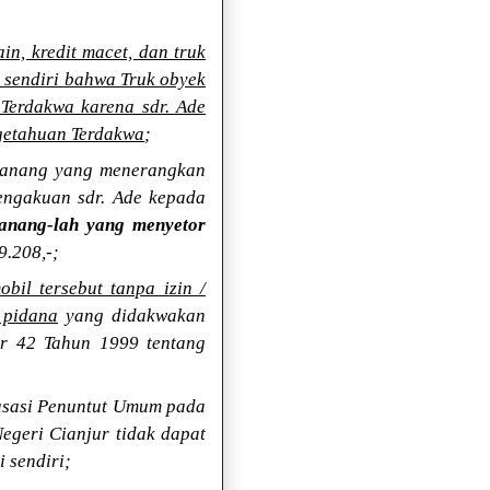
n, kredit macet, dan truk
 sendiri bahwa Truk obyek
 Terdakwa karena sdr. Ade
ngetahuan Terdakwa
;
 Nanang yang menerangkan
pengakuan sdr. Ade kepada
anang-lah yang menyetor
9.208,-;
bil tersebut tanpa izin /
 pidana
yang didakwakan
r 42 Tahun 1999 tentang
asasi Penuntut Umum pada
egeri Cianjur tidak dapat
 sendiri;