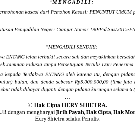
“
M E N G A D I L I :
ermohonan kasasi dari Pemohon Kasasi: PENUNTUT UMUM
tusan Pengadilan Negeri Cianjur Nomor 190/Pid.Sus/2015/PN
“MENGADILI SENDIRI:
wa ENTANG telah terbukti secara sah dan meyakinkan bersala
k Jaminan Fidusia Tanpa Persetujuan Tertulis Dari Penerima 
na kepada Terdakwa ENTANG oleh karena itu, dengan pidana
puluh) bulan, dan denda sebesar Rp5.000.000,00 (lima juta 
sebut tidak dibayar diganti dengan pidana kurungan selama 6 
…
©
Hak Cipta HERY SHIETRA
.
JUR dengan menghargai
Jirih Payah
,
Hak Cipta
,
Hak Mor
Hery Shietra selaku Penulis.