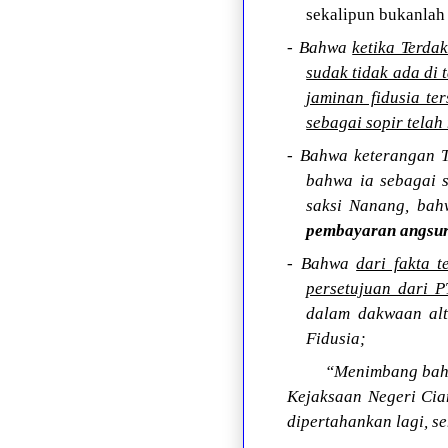
sekalipun bukanlah
- Bahwa
ketika Terda
sudak tidak ada di
jaminan fidusia te
sebagai sopir tela
- Bahwa keterangan 
bahwa ia sebagai s
saksi Nanang, bahw
pembayaran angsu
- Bahwa
dari fakta 
persetujuan dari P
dalam dakwaan al
Fidusia;
“Menimbang bahw
Kejaksaan Negeri Cia
dipertahankan lagi, 