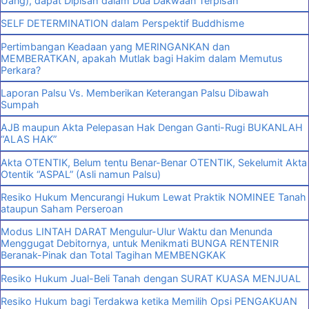
Uang), dapat Dipisah dalam Dua Dakwaan Terpisah
SELF DETERMINATION dalam Perspektif Buddhisme
Pertimbangan Keadaan yang MERINGANKAN dan
MEMBERATKAN, apakah Mutlak bagi Hakim dalam Memutus
Perkara?
Laporan Palsu Vs. Memberikan Keterangan Palsu Dibawah
Sumpah
AJB maupun Akta Pelepasan Hak Dengan Ganti-Rugi BUKANLAH
“ALAS HAK”
Akta OTENTIK, Belum tentu Benar-Benar OTENTIK, Sekelumit Akta
Otentik “ASPAL” (Asli namun Palsu)
Resiko Hukum Mencurangi Hukum Lewat Praktik NOMINEE Tanah
ataupun Saham Perseroan
Modus LINTAH DARAT Mengulur-Ulur Waktu dan Menunda
Menggugat Debitornya, untuk Menikmati BUNGA RENTENIR
Beranak-Pinak dan Total Tagihan MEMBENGKAK
Resiko Hukum Jual-Beli Tanah dengan SURAT KUASA MENJUAL
Resiko Hukum bagi Terdakwa ketika Memilih Opsi PENGAKUAN