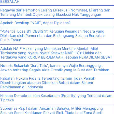
BERSALAH
Pegawai dari Pemohon Lelang Eksekusi (Nominee), Dilarang dan
Terlarang Membeli Objek Lelang Eksekusi Hak Tanggungan
Apakah Bersikap “NAIF”, dapat Dipidana?
“Potential Loss BY DESIGN”, Kerugian Keuangan Negara yang
Dibiarkan oleh Pemerintah dan Berlangsung Selama Berpuluh-
Puluh Tahun
Adslah NAIF Hakim yang Memakan Mentah-Mentah Alibi
Terdakwa yang Nyata-Nyata Kelewat NAIF—Ciri Hakim dan
Terdakwa yang KORUP BERJEMAAH, sebuah PERADILAN SESAT
Notaris Bukanlah “Juru Tulis”, karenanya Wajib Bertanggung-
Jawab terhadap Segala Akta Otentik yang Ia Buat dan Terbitkan
Falsafah Hukum Pidana Terpenting namun Tidak Pernah
Diperhitungkan ataupun Diberikan Bobot dalam Sistem
Pemidanaan dI Indonesia
Konsep Demokrasi dan Kesetaraan (Equality) yang Tercatat dalam
Tipitaka
Supremasi-Sipil dalam Ancaman Bahaya, Militer Mengepung
Seluruh Sendi Kehidupan Rakyat Sipil. Tiada Lagi Zona Steril-