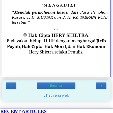
“
M E N G A D I L I :
“
Menolak permohonan kasasi
dari Para Pemohon
Kasasi: 1. H. MUSTAR dan 2. H. RZ. TABRANI RONI
tersebut.”
…
©
Hak Cipta HERY SHIETRA
.
Budayakan hidup JUJUR dengan menghargai
Jirih
Payah
,
Hak Cipta
,
Hak Moril
, dan
Hak Ekonomi
Hery Shietra selaku Penulis.
‹
›
Beranda
Lihat versi web
RECENT ARTICLES