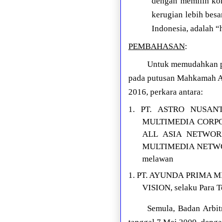
dengan memilih kom
kerugian lebih besa
Indonesia, adalah “
PEMBAHASAN
:
Untuk memudahkan p
pada putusan Mahkamah Ag
2016, perkara antara:
1. PT. ASTRO NUSAN
MULTIMEDIA CORPOR
ALL ASIA NETWOR
MULTIMEDIA NETWORK 
melawan
1. PT. AYUNDA PRIMA MI
VISION, selaku Para 
Semula, Badan Arbit