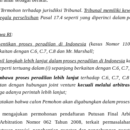
n amar sebagai berikut:
Termohon terhadap jurisdiksi Tribunal.
Tribunal memiliki ke
egala perselisihan
Pasal 17.4 seperti yang diperinci dalam 
wa RI
:
entikan proses peradilan di Indonesia
(kasus Nomor 1100/
aitan dengan C.6, C.7, C.8 dan Mr. Marshall;
l langkah lebih lanjut dalam proses peradilan di Indonesia
ke
perti tertuang dalam (i) sepanjang berkaitan dengan C.6, C.7,
bawa proses peradilan lebih lanjut
terhadap C.6, C.7, C.8
itan dengan hubungan joint venture
kecuali melalui arbitras
ga adanya perintah lebih lanjut;
yatakan bahwa calon Pemohon akan digabungkan dalam proses a
mengajukan permohonan pendaftaran Putusan Final Arbit
Arbitration Nomor 062 Tahun 2008, terkait permasalah