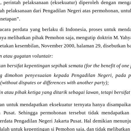
, perintah pelaksanaan (eksekuatur) diperoleh dengan meng
tah pelaksanaan dari Pengadilan Negeri atas permohonan, unt
enetapan”.
cara perdata yang berlaku di Indonesia, proses untuk mend
anya melibatkan pihak Pemohon saja, mengutip doktrin M. Yah
cetakan kesembilan, November 2000, halaman 29, disebutkan b
 atau gugatan voluntair:
an bersifat kepentingan sepihak semata (for the benefit of one 
ng dimohon penyesuaian kepada Pengadilan Negeri, pada p
(without disputes or differences with another party);
in atau pihak ketiga yang ditarik sebagai lawan, tetapi bersifat
n untuk mendapatkan eksekuatur ternyata hanya disampaika
a Pusat. Sehingga permohonan tersebut tidak mendapatkan 
erdata Pengadilan Negeri Jakarta Pusat. Hal demikian menun
lah untuk kepentingan si Pemohon saja, dan tidak melibatkan 