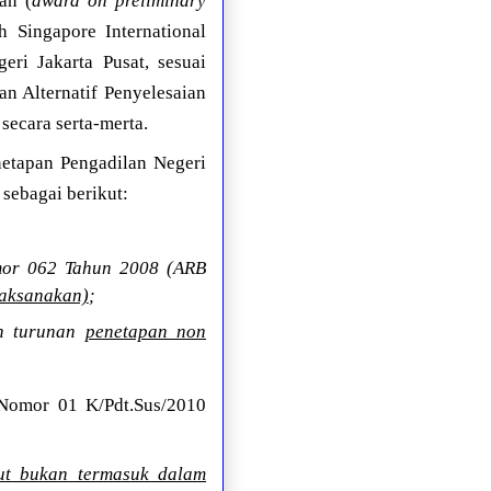
an (
award on preliminary
h Singapore International
ri Jakarta Pusat, sesuai
n Alternatif Penyelesaian
secara serta-merta.
netapan Pengadilan Negeri
sebagai berikut:
omor 062 Tahun 2008 (ARB
laksanakan)
;
an turunan
penetapan non
Nomor 01 K/Pdt.Sus/2010
but bukan termasuk dalam