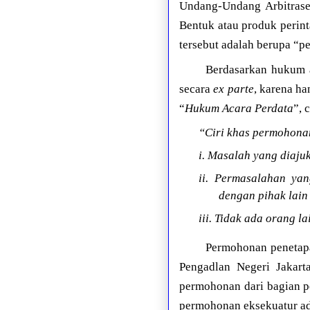
Undang-Undang Arbitrase
Bentuk atau produk perin
tersebut adalah berupa “p
Berdasarkan hukum a
secara
ex parte
, karena h
“
Hukum Acara Perdata
”, 
“Ciri khas permohonan
i. Masalah yang diajuk
ii. Permasalahan ya
dengan pihak lain 
iii. Tidak ada orang la
Permohonan penetapa
Pengadlan Negeri Jakart
permohonan dari bagian p
permohonan eksekuatur ada