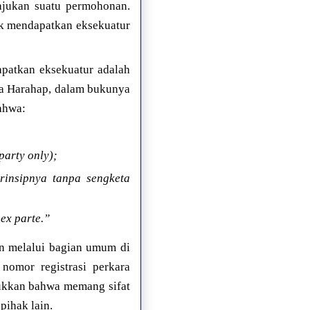
ajukan suatu permohonan.
uk mendapatkan eksekuatur
apatkan eksekuatur adalah
ya Harahap, dalam bukunya
ahwa:
party only);
rinsipnya tanpa sengketa
 ex parte.”
n melalui bagian umum di
nomor registrasi perkara
jukkan bahwa memang sifat
pihak lain.