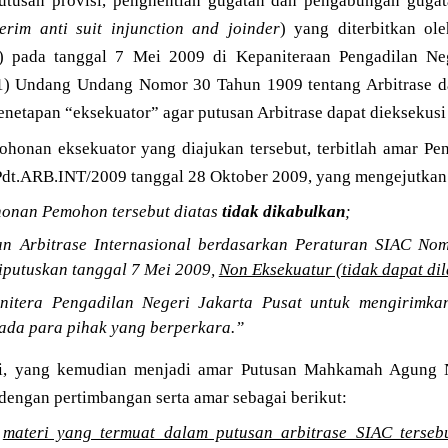
utusan provisi, penghentian gugatan dan pengabungan gugat
nterim anti suit injunction and joinder
) yang diterbitkan ole
) pada tanggal 7 Mei 2009 di Kepaniteraan Pengadilan Nege
(1) Undang Undang Nomor 30 Tahun 1909 tentang Arbitrase da
netapan “eksekuator” agar putusan Arbitrase dapat dieksekusi 
ohonan eksekuator yang diajukan tersebut, terbitlah amar Pe
Pdt.ARB.INT/2009 tanggal 28 Oktober 2009, yang mengejutkan 
onan Pemohon tersebut diatas
tidak dikabulkan
;
an Arbitrase Internasional berdasarkan Peraturan SIAC N
iputuskan tanggal 7 Mei 2009,
Non Eksekuatur (tidak dapat di
nitera Pengadilan Negeri Jakarta Pusat untuk mengirimk
ada para pihak yang berperkara.”
si, yang kemudian menjadi amar Putusan Mahkamah Agung 
 dengan pertimbangan serta amar sebagai berikut:
.
materi yang termuat dalam putusan arbitrase SIAC terse