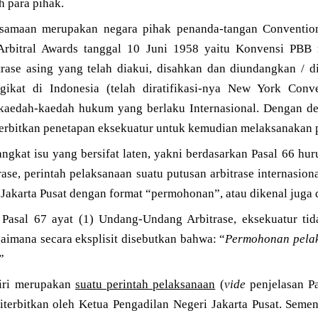
h para pihak.
ersamaan merupakan negara pihak penanda-tangan Conventio
Arbitral Awards tanggal 10 Juni 1958 yaitu Konvensi PB
trase asing yang telah diakui, disahkan dan diundangkan / d
kat di Indonesia (telah diratifikasi-nya New York Conve
 kaedah-kaedah hukum yang berlaku Internasional. Dengan d
rbitkan penetapan eksekuatur untuk kemudian melaksanakan put
kat isu yang bersifat laten, yakni berdasarkan Pasal 66 hur
se, perintah pelaksanaan suatu putusan arbitrase internasion
 Jakarta Pusat dengan format “permohonan”, atau dikenal juga
Pasal 67 ayat (1) Undang-Undang Arbitrase, eksekuatur tid
aimana secara eksplisit disebutkan bahwa: “
Permohonan pelak
”
iri merupakan
suatu perintah pelaksanaan
(
vide
penjelasan Pa
iterbitkan oleh Ketua Pengadilan Negeri Jakarta Pusat. Semen