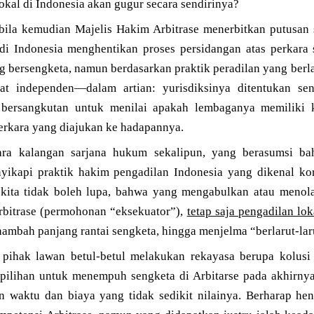
okal di Indonesia akan gugur secara sendirinya?
ila kemudian Majelis Hakim Arbitrase menerbitkan putusan s
di Indonesia menghentikan proses persidangan atas perkara
g bersengketa, namun berdasarkan praktik peradilan yang berla
at independen—dalam artian: yurisdiksinya ditentukan sen
 bersangkutan untuk menilai apakah lembaganya memiliki 
rkara yang diajukan ke hadapannya.
ara kalangan sarjana hukum sekalipun, yang berasumsi ba
enyikapi praktik hakim pengadilan Indonesia yang dikenal ko
ita tidak boleh lupa, bahwa yang mengabulkan atau menol
rbitrase (permohonan “eksekuator”),
tetap saja pengadilan lok
ambah panjang rantai sengketa, hingga menjelma “berlarut-lar
 pihak lawan betul-betul melakukan rekayasa berupa kolusi
, pilihan untuk menempuh sengketa di Arbitarse pada akhirnya
 waktu dan biaya yang tidak sedikit nilainya. Berharap he