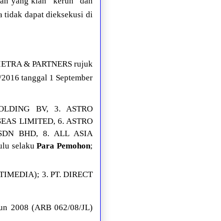
aan yang kian “keruh” dan
 tidak dapat dieksekusi di
HIETRA & PARTNERS rujuk
/2016 tanggal 1 September
OLDING BV, 3. ASTRO
EAS LIMITED, 6. ASTRO
DN BHD, 8. ALL ASIA
lu selaku
Para Pemohon
;
TIMEDIA); 3. PT. DIRECT
hun 2008 (ARB 062/08/JL)