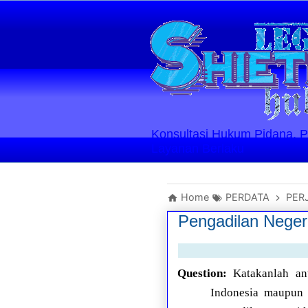
Konsultasi Hukum Pidana, Perd
Layanan Berlaku
Home
PERDATA
PER
Pengadilan Negeri
Question:
Katakanlah an
Indonesia maupun d