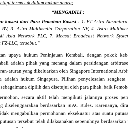
tetapi termasuk dalam hukum acara
;
“
MENGADILI :
n kasasi dari Para Pemohon Kasasi
: 1. PT Astro Nusantara 
BV, 3. Astro Multimedia Corporation NV, 4. Astro Multimed
 All Asia Network PLC, 7. Measat Broadcast Network Syst
 FZ-LLC, tersebut.”
kan upaya hukum Peninjauan Kembali, dengan pokok kebe
ali adalah pihak yang menang dalam persidangan arbitrase
ran-aturan yang dikeluarkan oleh Singapore International Arbi
a adalah hukum Singapura. Pilihan penyelesaian sengketa
 sebagaimana dipilih dan disetujui oleh para pihak, baik Pem
mohon, secara aktif telah mengikuti jalannya proses pem
ng diselenggarakan berdasarkan SIAC Rules. Karenanya, dira
tidak mengabulkan permohonan eksekuatur atas suatu putusan
putusan tersebut telah dilaksanakan sepenuhnya berdasarkan 