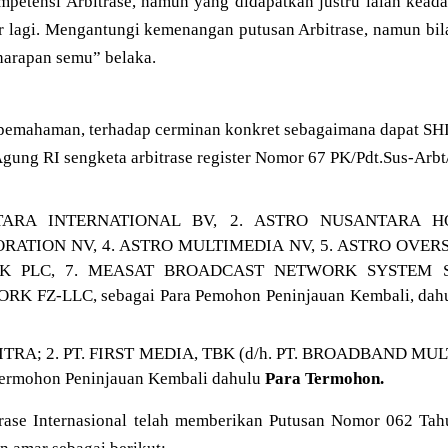
petensi Arbitrase, namun yang didapatkan justru ialah kead
r lagi. Mengantungi kemenangan putusan Arbitrase, namun bila
harapan semu” belaka.
emahaman, terhadap cerminan konkret sebagaimana dapat S
ung RI sengketa arbitrase register Nomor 67 PK/Pdt.Sus-Arbt
TARA INTERNATIONAL BV, 2. ASTRO NUSANTARA H
ATION NV, 4. ASTRO MULTIMEDIA NV, 5. ASTRO OVERS
K PLC, 7. MEASAT BROADCAST NETWORK SYSTEM S
FZ-LLC, sebagai Para Pemohon Peninjauan Kembali, dahu
TRA; 2. PT. FIRST MEDIA, TBK (d/h. PT. BROADBAND MUL
Termohon Peninjauan Kembali dahulu
Para Termohon.
rase Internasional telah memberikan Putusan Nomor 062 Ta