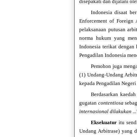
disepakati dan dijalani ole
Indonesia disaat b
Enforcement of Foreign 
pelaksanaan putusan arbi
norma hukum yang mengi
Indonesia terikat dengan
Pengadilan Indonesia mene
Pemohon juga mengang
(1) Undang-Undang Arbitra
kepada Pengadilan Negeri
Berdasarkan kaedah 
gugatan
contentiosa
sebag
internasional dilakukan ...
Eksekuatur
itu send
Undang Arbitrase) yang d