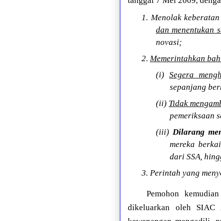
tanggal 7 Mei 2009, denga
1. Menolak keberatan 
dan menentukan s
novasi;
2.
Memerintahkan bah
(i)
Segera mengh
sepanjang berk
(ii)
Tidak mengambi
pemeriksaan se
(iii)
Dilarang mem
mereka berka
dari SSA, hing
3. Perintah yang men
Pemohon kemudian 
dikeluarkan oleh SIAC 