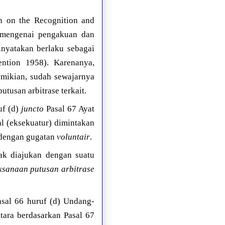
n on the Recognition and
B mengenai pengakuan dan
inyatakan berlaku sebagai
ntion 1958). Karenanya,
emikian, sudah sewajarnya
usan arbitrase terkait.
uf (d)
juncto
Pasal 67 Ayat
al (eksekuatur) dimintakan
 dengan gugatan
voluntair
.
ak diajukan dengan suatu
sanaan putusan arbitrase
sal 66 huruf (d) Undang-
tara berdasarkan Pasal 67