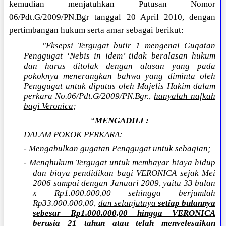
kemudian menjatuhkan Putusan Nomor
06/Pdt.G/2009/PN.Bgr tanggal 20 April 2010, dengan
pertimbangan hukum serta amar sebagai berikut:
"Eksepsi Tergugat butir 1 mengenai Gugatan
Penggugat ‘Nebis in idem’ tidak beralasan hukum
dan harus ditolak dengan alasan yang pada
pokoknya menerangkan bahwa yang diminta oleh
Penggugat untuk diputus oleh Majelis Hakim dalam
perkara No.06/Pdt.G/2009/PN.Bgr.,
hanyalah nafkah
bagi Veronica
;
“
MENGADILI :
DALAM POKOK PERKARA:
- Mengabulkan gugatan Penggugat untuk sebagian;
- Menghukum Tergugat untuk membayar biaya hidup
dan biaya pendidikan bagi VERONICA sejak Mei
2006 sampai dengan Januari 2009, yaitu 33 bulan
x Rp1.000.000,00 sehingga berjumlah
Rp33.000.000,00,
dan selanjutnya
setiap bulannya
sebesar Rp1.000.000,00 hingga VERONICA
berusia 21 tahun atau telah menyelesaikan