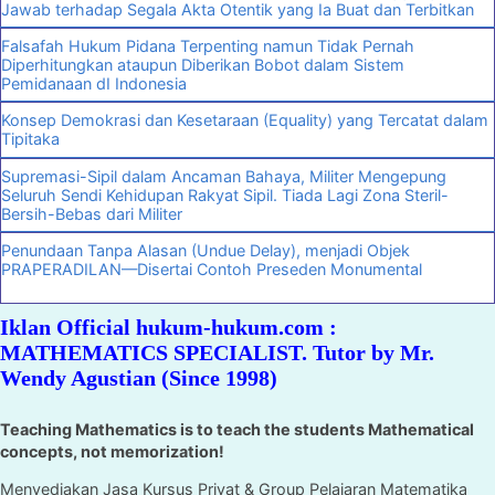
Jawab terhadap Segala Akta Otentik yang Ia Buat dan Terbitkan
Falsafah Hukum Pidana Terpenting namun Tidak Pernah
Diperhitungkan ataupun Diberikan Bobot dalam Sistem
Pemidanaan dI Indonesia
Konsep Demokrasi dan Kesetaraan (Equality) yang Tercatat dalam
Tipitaka
Supremasi-Sipil dalam Ancaman Bahaya, Militer Mengepung
Seluruh Sendi Kehidupan Rakyat Sipil. Tiada Lagi Zona Steril-
Bersih-Bebas dari Militer
Penundaan Tanpa Alasan (Undue Delay), menjadi Objek
PRAPERADILAN—Disertai Contoh Preseden Monumental
Iklan Official hukum-hukum.com :
MATHEMATICS SPECIALIST. Tutor by Mr.
Wendy Agustian (Since 1998)
Teaching Mathematics is to teach the students Mathematical
concepts, not memorization!
Menyediakan Jasa Kursus Privat & Group Pelajaran Matematika