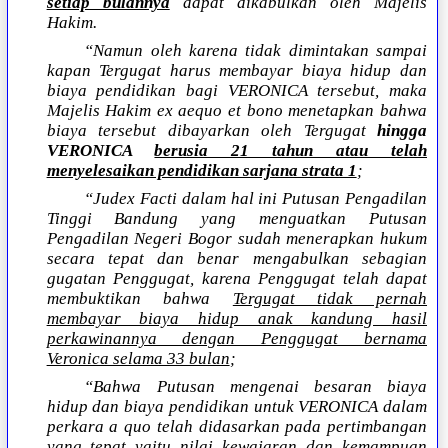
setiap bulannya
dapat dikabulkan oleh Majelis
Hakim.
“Namun oleh karena tidak dimintakan sampai
kapan Tergugat harus membayar biaya hidup dan
biaya pendidikan bagi VERONICA tersebut, maka
Majelis Hakim ex aequo et bono menetapkan bahwa
biaya tersebut dibayarkan oleh Tergugat
hingga
VERONICA
berusia 21 tahun atau telah
menyelesaikan pendidikan sarjana strata 1
;
“Judex Facti dalam hal ini Putusan Pengadilan
Tinggi Bandung yang menguatkan Putusan
Pengadilan Negeri Bogor sudah menerapkan hukum
secara tepat dan benar mengabulkan sebagian
gugatan Penggugat, karena Penggugat telah dapat
membuktikan bahwa
Tergugat tidak pernah
membayar biaya hidup anak kandung hasil
perkawinannya dengan Penggugat bernama
Veronica selama 33 bulan
;
“Bahwa Putusan mengenai besaran biaya
hidup dan biaya pendidikan untuk VERONICA dalam
perkara a quo telah didasarkan pada pertimbangan
yang tepat yaitu
nilai kewajaran dan kemampuan