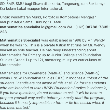
SD, SMP, SMU bagi Siswa di Jakarta, Tangerang, dan Sekitarnya.
Kurikulum Lokal maupun Internasional.
Untuk Pendaftaran Murid, Portofolio Kompetensi Mengajar,
maupun Kerja Sama, Hubungi: E-Mail :
mathematics.specialist.id@gmail.com
WA : (+62)
08788-7835-
223
.
Mathematics Specialist
was established in 1998 by Mr. Wendy
when he was 15. This is a private tuition that runs by Mr. Wendy
himself as sole teacher. He has deep understanding about
Mathematics for Primary up to Junior College and Foundation
Studies (Grade 1 up to 12), mastering multiples curriculums of
Mathematics.
Mathematics for Commerce (Math-C) and Science (Math-S)
within UNSW Foundation Studies (UFS) in Indonesia.
"Most of the
students I handle are not aware of this at all. So for the students
who are intended to take UNSW Foundation Studies in Indonesia,
if you have questions, do not hesitate to ask. It will be best to
prepare yourself way earlier before you really start the program,
because it is nearly impossible to form or fix the basics when it
has been started."