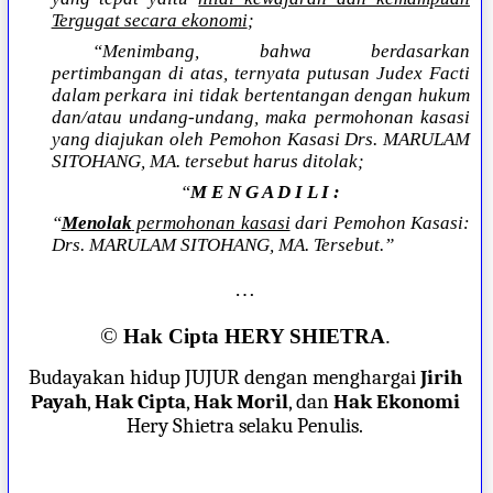
Tergugat secara ekonomi
;
“Menimbang, bahwa berdasarkan
pertimbangan di atas, ternyata putusan Judex Facti
dalam perkara ini tidak bertentangan dengan hukum
dan/atau undang-undang, maka permohonan kasasi
yang diajukan oleh Pemohon Kasasi Drs. MARULAM
SITOHANG, MA. tersebut harus ditolak;
“
M E N G A D I L I :
“
Menolak
permohonan kasasi
dari Pemohon Kasasi:
Drs. MARULAM SITOHANG, MA. Tersebut.”
…
©
Hak Cipta HERY SHIETRA
.
Budayakan hidup JUJUR dengan menghargai
Jirih
Payah
,
Hak Cipta
,
Hak Moril
, dan
Hak Ekonomi
Hery Shietra selaku Penulis.