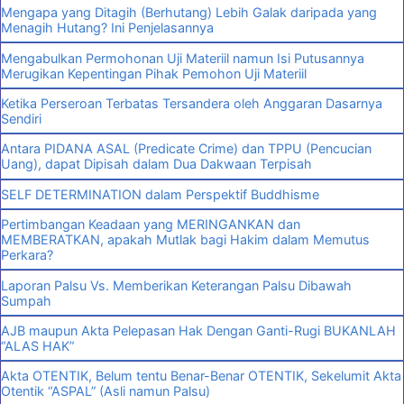
Mengapa yang Ditagih (Berhutang) Lebih Galak daripada yang
Menagih Hutang? Ini Penjelasannya
Mengabulkan Permohonan Uji Materiil namun Isi Putusannya
Merugikan Kepentingan Pihak Pemohon Uji Materiil
Ketika Perseroan Terbatas Tersandera oleh Anggaran Dasarnya
Sendiri
Antara PIDANA ASAL (Predicate Crime) dan TPPU (Pencucian
Uang), dapat Dipisah dalam Dua Dakwaan Terpisah
SELF DETERMINATION dalam Perspektif Buddhisme
Pertimbangan Keadaan yang MERINGANKAN dan
MEMBERATKAN, apakah Mutlak bagi Hakim dalam Memutus
Perkara?
Laporan Palsu Vs. Memberikan Keterangan Palsu Dibawah
Sumpah
AJB maupun Akta Pelepasan Hak Dengan Ganti-Rugi BUKANLAH
“ALAS HAK”
Akta OTENTIK, Belum tentu Benar-Benar OTENTIK, Sekelumit Akta
Otentik “ASPAL” (Asli namun Palsu)