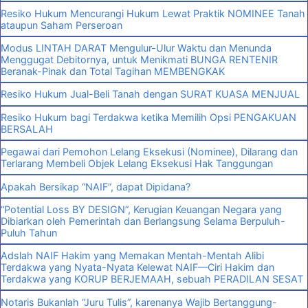
Resiko Hukum Mencurangi Hukum Lewat Praktik NOMINEE Tanah
ataupun Saham Perseroan
Modus LINTAH DARAT Mengulur-Ulur Waktu dan Menunda
Menggugat Debitornya, untuk Menikmati BUNGA RENTENIR
Beranak-Pinak dan Total Tagihan MEMBENGKAK
Resiko Hukum Jual-Beli Tanah dengan SURAT KUASA MENJUAL
Resiko Hukum bagi Terdakwa ketika Memilih Opsi PENGAKUAN
BERSALAH
Pegawai dari Pemohon Lelang Eksekusi (Nominee), Dilarang dan
Terlarang Membeli Objek Lelang Eksekusi Hak Tanggungan
Apakah Bersikap “NAIF”, dapat Dipidana?
“Potential Loss BY DESIGN”, Kerugian Keuangan Negara yang
Dibiarkan oleh Pemerintah dan Berlangsung Selama Berpuluh-
Puluh Tahun
Adslah NAIF Hakim yang Memakan Mentah-Mentah Alibi
Terdakwa yang Nyata-Nyata Kelewat NAIF—Ciri Hakim dan
Terdakwa yang KORUP BERJEMAAH, sebuah PERADILAN SESAT
Notaris Bukanlah “Juru Tulis”, karenanya Wajib Bertanggung-