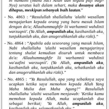
bi hamdihi (Maha Suci Allah dan segala puji bagi-
Nya) seratus kali dalam sehari, maka
dosanya akan
dihapus, meskipun sebanyak buih lautan
.
”
- No. 4863 : “
Rasulullah shallallahu 'alaihi wasallam
mengajarkan kepada orang yang baru masuk Islam
dengan do'a; Allaahummaghfir lii warhamnii wahdinii
warzuqnii'. (Ya Allah,
ampunilah aku
, kasihanilah aku,
tunjukkanlah aku, dan anugerahkanlah aku rizki).”
- No. 4864 : “
Apabila ada seseorang yang masuk Islam,
Nabi shallallahu 'alaihi wasallam mengajarinya
tentang shalat kemudian disuruh untuk membaca
do'a: Allaahummaghfir lii warhamnii wahdinii
wa'aafini warzuqnii'. (Ya Allah,
ampunilah aku
,
kasihanilah aku, tunjukkanlah aku, sehatkanlah aku
dan anugerahkanlah aku rizki).”
- No. 4865 :
“Ya Rasulullah, apa yang sebaiknya saya
ucapkan ketika saya memohon kepada Allah Yang
Maha Mulia dan Maha Agung?" Rasulullah
shallallahu 'alaihi wasallam menjawab: 'Ketika kamu
memohon kepada Allah, maka ucapkanlah doa
sebagai berikut; 'Ya Allah,
ampunilah aku
,
kasihanilah aku, selamatkanlah aku,”