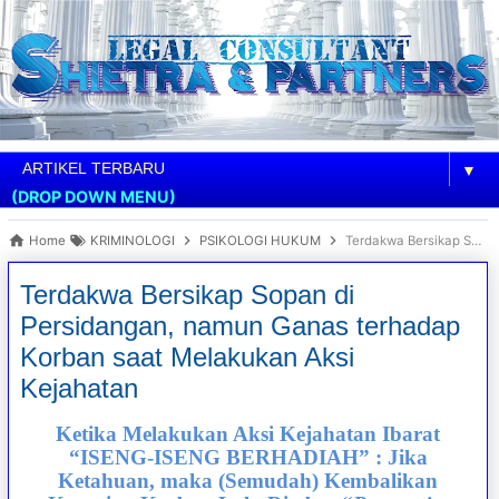
▼
(DROP DOWN MENU)
Home
KRIMINOLOGI
PSIKOLOGI HUKUM
Terdakwa Bersikap Sopan di Persidangan, namun Ganas terhadap Korban saat Melakukan Aksi Kejahatan
Terdakwa Bersikap Sopan di
Persidangan, namun Ganas terhadap
Korban saat Melakukan Aksi
Kejahatan
Ketika Melakukan Aksi Kejahatan Ibarat
“ISENG-ISENG BERHADIAH” : Jika
Ketahuan, maka (Semudah) Kembalikan