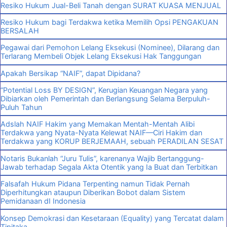
Resiko Hukum Jual-Beli Tanah dengan SURAT KUASA MENJUAL
Resiko Hukum bagi Terdakwa ketika Memilih Opsi PENGAKUAN
BERSALAH
Pegawai dari Pemohon Lelang Eksekusi (Nominee), Dilarang dan
Terlarang Membeli Objek Lelang Eksekusi Hak Tanggungan
Apakah Bersikap “NAIF”, dapat Dipidana?
“Potential Loss BY DESIGN”, Kerugian Keuangan Negara yang
Dibiarkan oleh Pemerintah dan Berlangsung Selama Berpuluh-
Puluh Tahun
Adslah NAIF Hakim yang Memakan Mentah-Mentah Alibi
Terdakwa yang Nyata-Nyata Kelewat NAIF—Ciri Hakim dan
Terdakwa yang KORUP BERJEMAAH, sebuah PERADILAN SESAT
Notaris Bukanlah “Juru Tulis”, karenanya Wajib Bertanggung-
Jawab terhadap Segala Akta Otentik yang Ia Buat dan Terbitkan
Falsafah Hukum Pidana Terpenting namun Tidak Pernah
Diperhitungkan ataupun Diberikan Bobot dalam Sistem
Pemidanaan dI Indonesia
Konsep Demokrasi dan Kesetaraan (Equality) yang Tercatat dalam
Tipitaka