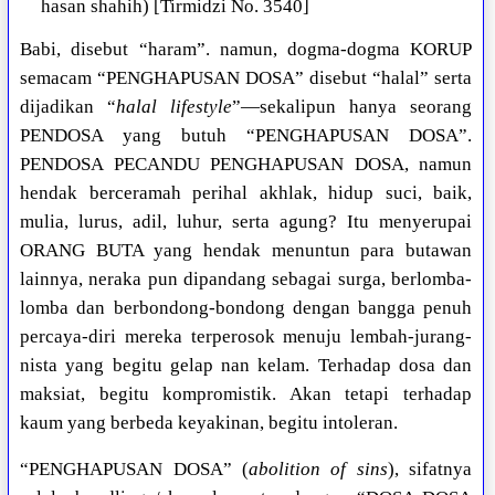
hasan shahih) [Tirmidzi No. 3540]
Babi, disebut “haram”. namun, dogma-dogma KORUP
semacam “PENGHAPUSAN DOSA” disebut “halal” serta
dijadikan “
halal lifestyle
”—sekalipun hanya seorang
PENDOSA yang butuh “PENGHAPUSAN DOSA”.
PENDOSA PECANDU PENGHAPUSAN DOSA, namun
hendak berceramah perihal akhlak, hidup suci, baik,
mulia, lurus, adil, luhur, serta agung? Itu menyerupai
ORANG BUTA yang hendak menuntun para butawan
lainnya, neraka pun dipandang sebagai surga, berlomba-
lomba dan berbondong-bondong dengan bangga penuh
percaya-diri mereka terperosok menuju lembah-jurang-
nista yang begitu gelap nan kelam. Terhadap dosa dan
maksiat, begitu kompromistik. Akan tetapi terhadap
kaum yang berbeda keyakinan, begitu intoleran.
“PENGHAPUSAN DOSA” (
abolition of sins
), sifatnya