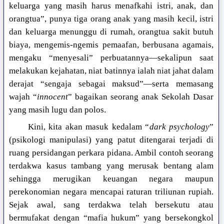
keluarga yang masih harus menafkahi istri, anak, dan
orangtua”, punya tiga orang anak yang masih kecil, istri
dan keluarga menunggu di rumah, orangtua sakit butuh
biaya, mengemis-ngemis pemaafan, berbusana agamais,
mengaku “menyesali” perbuatannya—sekalipun saat
melakukan kejahatan, niat batinnya ialah niat jahat dalam
derajat “sengaja sebagai maksud”—serta memasang
wajah “
innocent
” bagaikan seorang anak Sekolah Dasar
yang masih lugu dan polos.
Kini, kita akan masuk kedalam “
dark psychology
”
(psikologi manipulasi) yang patut ditengarai terjadi di
ruang persidangan perkara pidana. Ambil contoh seorang
terdakwa kasus tambang yang merusak bentang alam
sehingga merugikan keuangan negara maupun
perekonomian negara mencapai raturan triliunan rupiah.
Sejak awal, sang terdakwa telah bersekutu atau
bermufakat dengan “mafia hukum” yang bersekongkol