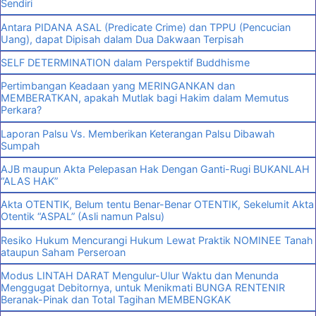
Sendiri
Antara PIDANA ASAL (Predicate Crime) dan TPPU (Pencucian
Uang), dapat Dipisah dalam Dua Dakwaan Terpisah
SELF DETERMINATION dalam Perspektif Buddhisme
Pertimbangan Keadaan yang MERINGANKAN dan
MEMBERATKAN, apakah Mutlak bagi Hakim dalam Memutus
Perkara?
Laporan Palsu Vs. Memberikan Keterangan Palsu Dibawah
Sumpah
AJB maupun Akta Pelepasan Hak Dengan Ganti-Rugi BUKANLAH
“ALAS HAK”
Akta OTENTIK, Belum tentu Benar-Benar OTENTIK, Sekelumit Akta
Otentik “ASPAL” (Asli namun Palsu)
Resiko Hukum Mencurangi Hukum Lewat Praktik NOMINEE Tanah
ataupun Saham Perseroan
Modus LINTAH DARAT Mengulur-Ulur Waktu dan Menunda
Menggugat Debitornya, untuk Menikmati BUNGA RENTENIR
Beranak-Pinak dan Total Tagihan MEMBENGKAK