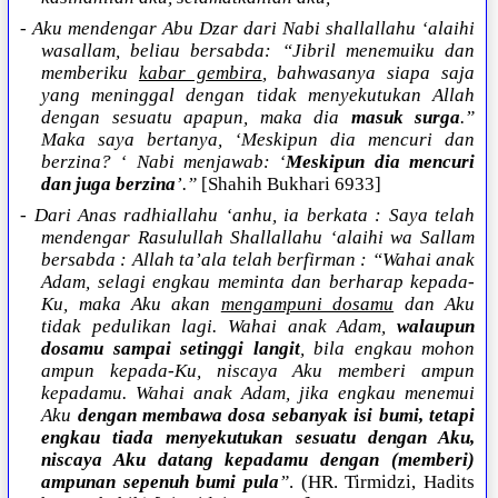
- Aku mendengar Abu Dzar dari Nabi shallallahu ‘alaihi
wasallam, beliau bersabda: “Jibril menemuiku dan
memberiku
kabar gembira
, bahwasanya siapa saja
yang meninggal dengan tidak menyekutukan Allah
dengan sesuatu apapun, maka dia
masuk surga
.”
Maka saya bertanya, ‘Meskipun dia mencuri dan
berzina? ‘ Nabi menjawab: ‘
Meskipun dia mencuri
dan juga berzina
’.”
[Shahih Bukhari 6933]
-
Dari Anas radhiallahu ‘anhu, ia berkata : Saya telah
mendengar Rasulullah Shallallahu ‘alaihi wa Sallam
bersabda : Allah ta’ala telah berfirman : “Wahai anak
Adam, selagi engkau meminta dan berharap kepada-
Ku, maka Aku akan
mengampuni dosamu
dan Aku
tidak pedulikan lagi. Wahai anak Adam,
walaupun
dosamu sampai setinggi langit
, bila engkau mohon
ampun kepada-Ku, niscaya Aku memberi ampun
kepadamu. Wahai anak Adam, jika engkau menemui
Aku
dengan membawa dosa sebanyak isi bumi, tetapi
engkau tiada menyekutukan sesuatu dengan Aku,
niscaya Aku datang kepadamu dengan (memberi)
ampunan sepenuh bumi pula
”
. (HR. Tirmidzi, Hadits