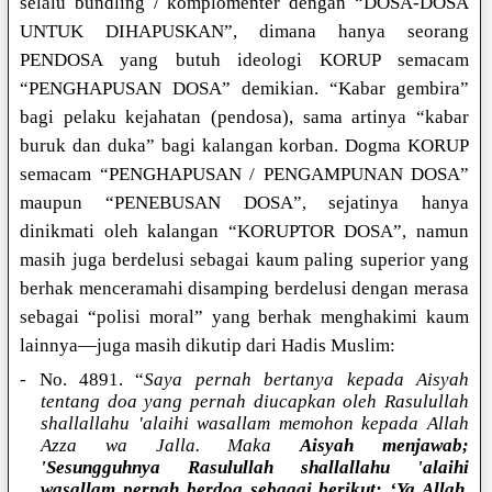
selalu bundling / komplomenter dengan “DOSA-DOSA
UNTUK DIHAPUSKAN”, dimana hanya seorang
PENDOSA yang butuh ideologi KORUP semacam
“PENGHAPUSAN DOSA” demikian. “Kabar gembira”
bagi pelaku kejahatan (pendosa), sama artinya “kabar
buruk dan duka” bagi kalangan korban. Dogma KORUP
semacam “PENGHAPUSAN / PENGAMPUNAN DOSA”
maupun “PENEBUSAN DOSA”, sejatinya hanya
dinikmati oleh kalangan “KORUPTOR DOSA”, namun
masih juga berdelusi sebagai kaum paling superior yang
berhak menceramahi disamping berdelusi dengan merasa
sebagai “polisi moral” yang berhak menghakimi kaum
lainnya—juga masih dikutip dari Hadis Muslim:
- No. 4891. “
Saya pernah bertanya kepada Aisyah
tentang doa yang pernah diucapkan oleh Rasulullah
shallallahu 'alaihi wasallam memohon kepada Allah
Azza wa Jalla. Maka
Aisyah menjawab;
'Sesungguhnya Rasulullah shallallahu 'alaihi
wasallam pernah berdoa sebagai berikut: ‘Ya Allah,