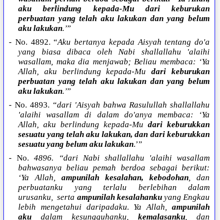
aku berlindung kepada-Mu dari keburukan
perbuatan yang telah aku lakukan dan yang belum
aku lakukan
.’
”
- No. 4892. “
Aku bertanya kepada Aisyah tentang do'a
yang biasa dibaca oleh Nabi shallallahu 'alaihi
wasallam, maka dia menjawab; Beliau membaca: ‘Ya
Allah, aku berlindung kepada-Mu
dari keburukan
perbuatan yang telah aku lakukan dan yang belum
aku lakukan
.’
”
- No. 4893. “
dari 'Aisyah bahwa Rasulullah shallallahu
'alaihi wasallam di dalam do'anya membaca: ‘Ya
Allah, aku berlindung kepada-Mu
dari keburukkan
sesuatu yang telah aku lakukan, dan dari keburukkan
sesuatu yang belum aku lakukan
.’”
- No.
4896. “dari Nabi shallallahu 'alaihi wasallam
bahwasanya beliau pemah berdoa sebagai berikut:
‘Ya Allah,
ampunilah kesalahan, kebodohan
, dan
perbuatanku yang terlalu berlebihan dalam
urusanku,
serta
ampunilah kesalahanku
yang Engkau
lebih mengetahui daripadaku. Ya Allah,
ampunilah
aku
dalam kesungguhanku,
kemalasanku
, dan