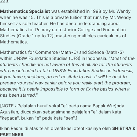
223
.
Mathematics Specialist
was established in 1998 by Mr. Wendy
when he was 15. This is a private tuition that runs by Mr. Wendy
himself as sole teacher. He has deep understanding about
Mathematics for Primary up to Junior College and Foundation
Studies (Grade 1 up to 12), mastering multiples curriculums of
Mathematics.
Mathematics for Commerce (Math-C) and Science (Math-S)
within UNSW Foundation Studies (UFS) in Indonesia.
"Most of the
students I handle are not aware of this at all. So for the students
who are intended to take UNSW Foundation Studies in Indonesia,
if you have questions, do not hesitate to ask. It will be best to
prepare yourself way earlier before you really start the program,
because it is nearly impossible to form or fix the basics when it
has been started."
[NOTE : Pelafalan huruf vokal "e" pada nama Bapak W(e)ndy
Agustian, diucapkan sebagaimana pelajafan "e" dalam kata
"kepada", bukan "e" pada kata "sen".]
Iklan Resmi di atas telah diverifikasi otentikasinya oleh
SHIETRA &
PARTNERS
.