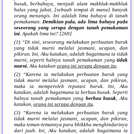
busuk, berbahaya, menjadi alam makhluk-makhluk
halus yang jahat, [sebuah tempat di mana] banyak
orang menangis. Ini adalah lima bahaya di tanah
pemakaman.
Demikian pula, ada lima bahaya pada
seseorang yang serupa dengan tanah pemakaman
ini
. Apakah lima ini? [269]
(1) “Di sini, seseorang melakukan perbuatan buruk
yang tidak murni melalui jasmani, ucapan, dan
pikiran. Ini, Aku katakan, adalah bagaimana ia tidak
murni, seperti halnya tanah pemakaman yang
tidak
murni
, Aku katakan
orang ini serupa dengan itu
.
(2) “Karena ia melakukan perbuatan buruk yang
tidak murni melalui jasmani, ucapan, dan pikiran,
maka ia memperoleh reputasi buruk. Ini, Aku
katakan, adalah bagaimana ia berbau busuk. Seperti
halnya tanah pemakaman yang
berbau busuk
, Aku
katakan,
orang ini serupa dengan itu
.
(3) “Karena ia melakukan perbuatan buruk yang
tidak murni melalui jasmani, ucapan, dan pikiran,
maka teman-temannya para bhikkhu menghindarinya
dari jauh. Ini, Aku katakan, adalah bagaimana ia