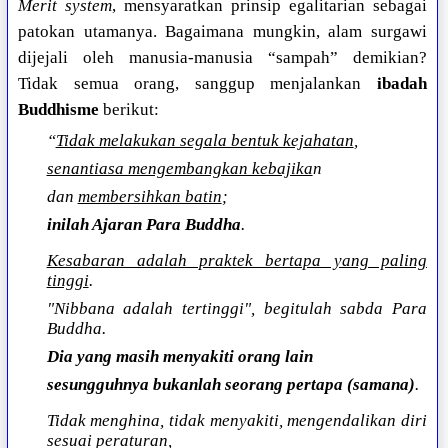
Merit system
, mensyaratkan prinsip egalitarian sebagai
patokan utamanya. Bagaimana mungkin, alam surgawi
dijejali oleh manusia-manusia “sampah” demikian?
Tidak semua orang, sanggup menjalankan
ibadah
Buddhisme
berikut:
“
Tidak melakukan segala bentuk kejahatan
,
senantiasa mengembangkan kebajika
n
dan
membersihkan batin
;
inilah Ajaran Para Buddha
.
Kesabaran adalah praktek bertapa yang paling
tinggi
.
"Nibbana adalah tertinggi", begitulah sabda Para
Buddha.
Dia yang masih menyakiti orang lain
sesungguhnya bukanlah seorang pertapa (samana)
.
Tidak menghina, tidak menyakiti, mengendalikan diri
sesuai peraturan,