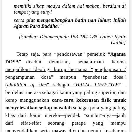
memiliki sikap madya dalam hal makan, berdiam di
tempat yang sunyi
serta
giat mengembangkan batin nan luhur; inilah
Ajaran Para Buddha
.”
[Sumber: Dhammapada 183-184-185. Label: Syair
Gatha]
Tetap saja, para “pendosawan” pemeluk “
Agama
DOSA
”—disebut demikian, semata-mata karena
menjadikan ideologi korup bernama “penghapusan /
pengampunan dosa” maupun “penebusan dosa”
(
abolition of sins
” sebagai “
HALAL LIFESTYLE
”—
berdelusi merasa sebagai kaum yang paling superior, dan
kerap menggunakan
cara-cara kekerasan fisik untuk
menyelesaikan setiap masalah
sebagai pola yang paling
khas dari kaum mereka—pendek “sumbu”-nya—jauh
dari sifat-sifat seorang petapa yang mampu
mengendalikan serta mawas diri dan penuh kesabaran.