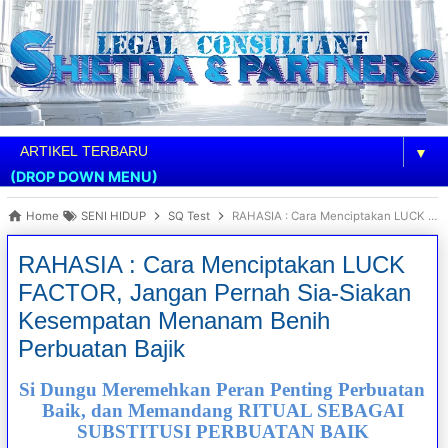
▼
(DROP DOWN MENU)
Home
SENI HIDUP
SQ Test
RAHASIA : Cara Menciptakan LUCK FACTOR, Jangan Pernah Sia-Siakan Kesempatan Menanam Benih Perbuatan Bajik
RAHASIA : Cara Menciptakan LUCK
FACTOR, Jangan Pernah Sia-Siakan
Kesempatan Menanam Benih
Perbuatan Bajik
Si Dungu Meremehkan Peran Penting Perbuatan
Baik, dan Memandang RITUAL SEBAGAI
SUBSTITUSI PERBUATAN BAIK