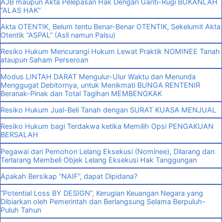
AJB maupun Akta Pelepasan Hak Dengan Ganti-Rugi BUKANLAH
“ALAS HAK”
Akta OTENTIK, Belum tentu Benar-Benar OTENTIK, Sekelumit Akta
Otentik “ASPAL” (Asli namun Palsu)
Resiko Hukum Mencurangi Hukum Lewat Praktik NOMINEE Tanah
ataupun Saham Perseroan
Modus LINTAH DARAT Mengulur-Ulur Waktu dan Menunda
Menggugat Debitornya, untuk Menikmati BUNGA RENTENIR
Beranak-Pinak dan Total Tagihan MEMBENGKAK
Resiko Hukum Jual-Beli Tanah dengan SURAT KUASA MENJUAL
Resiko Hukum bagi Terdakwa ketika Memilih Opsi PENGAKUAN
BERSALAH
Pegawai dari Pemohon Lelang Eksekusi (Nominee), Dilarang dan
Terlarang Membeli Objek Lelang Eksekusi Hak Tanggungan
Apakah Bersikap “NAIF”, dapat Dipidana?
“Potential Loss BY DESIGN”, Kerugian Keuangan Negara yang
Dibiarkan oleh Pemerintah dan Berlangsung Selama Berpuluh-
Puluh Tahun