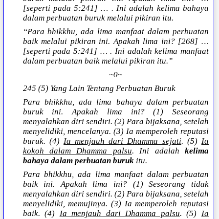
[seperti pada 5:241] … . Ini adalah kelima bahaya
dalam perbuatan buruk melalui pikiran itu.
“Para bhikkhu, ada lima manfaat dalam perbuatan
baik melalui pikiran ini. Apakah lima ini? [268] …
[seperti pada 5:241] … . Ini adalah kelima manfaat
dalam perbuatan baik melalui pikiran itu.”
~0~
245 (5) Yang Lain Tentang Perbuatan Buruk
Para bhikkhu, ada lima bahaya dalam perbuatan
buruk ini. Apakah lima ini? (1) Seseorang
menyalahkan diri sendiri. (2) Para bijaksana, setelah
menyelidiki, mencelanya. (3) Ia memperoleh reputasi
buruk. (4)
Ia menjauh dari Dhamma sejati
. (5)
Ia
kokoh dalam Dhamma palsu
. Ini adalah
kelima
bahaya dalam perbuatan buruk
itu.
Para bhikkhu, ada lima manfaat dalam perbuatan
baik ini. Apakah lima ini? (1) Seseorang tidak
menyalahkan diri sendiri. (2) Para bijaksana, setelah
menyelidiki, memujinya. (3) Ia memperoleh reputasi
baik. (4)
Ia menjauh dari Dhamma palsu
. (5)
Ia