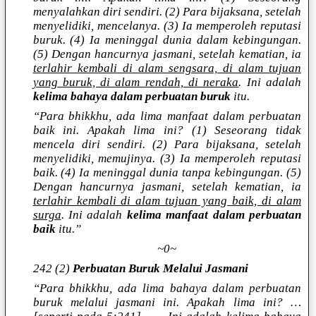
menyalahkan diri sendiri. (2) Para bijaksana, setelah
menyelidiki, mencelanya. (3) Ia memperoleh reputasi
buruk. (4) Ia meninggal dunia dalam kebingungan.
(5) Dengan hancurnya jasmani, setelah kematian, ia
terlahir kembali di alam sengsara, di alam tujuan
yang buruk, di alam rendah, di neraka
. Ini adalah
kelima bahaya dalam perbuatan buruk
itu.
“Para bhikkhu, ada lima manfaat dalam perbuatan
baik ini. Apakah lima ini? (1) Seseorang tidak
mencela diri sendiri. (2) Para bijaksana, setelah
menyelidiki, memujinya. (3) Ia memperoleh reputasi
baik. (4) Ia meninggal dunia tanpa kebingungan. (5)
Dengan hancurnya jasmani, setelah kematian, ia
terlahir kembali di alam tujuan yang baik, di alam
surga
. Ini adalah
kelima manfaat dalam perbuatan
baik
itu.”
~0~
242 (2)
Perbuatan Buruk Melalui Jasmani
“Para bhikkhu, ada lima bahaya dalam perbuatan
buruk melalui jasmani ini. Apakah lima ini? …