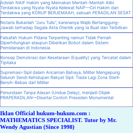
Adslah NAIF Hakim yang Memakan Mentah-Mentah Alibi
Terdakwa yang Nyata-Nyata Kelewat NAIF—Ciri Hakim dan
Terdakwa yang KORUP BERJEMAAH, sebuah PERADILAN SESAT
Notaris Bukanlah “Juru Tulis”, karenanya Wajib Bertanggung-
Jawab terhadap Segala Akta Otentik yang Ia Buat dan Terbitkan
Falsafah Hukum Pidana Terpenting namun Tidak Pernah
Diperhitungkan ataupun Diberikan Bobot dalam Sistem
Pemidanaan dI Indonesia
Konsep Demokrasi dan Kesetaraan (Equality) yang Tercatat dalam
Tipitaka
Supremasi-Sipil dalam Ancaman Bahaya, Militer Mengepung
Seluruh Sendi Kehidupan Rakyat Sipil. Tiada Lagi Zona Steril-
Bersih-Bebas dari Militer
Penundaan Tanpa Alasan (Undue Delay), menjadi Objek
PRAPERADILAN—Disertai Contoh Preseden Monumental
Iklan Official hukum-hukum.com :
MATHEMATICS SPECIALIST. Tutor by Mr.
Wendy Agustian (Since 1998)