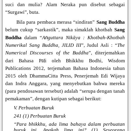
suci dan mulia? Alam Neraka pun disebut sebagai
“Surgawi”, buta.
Bila para pembaca merasa “sindiran”
Sang Buddha
belum cukup “sarkastik”, maka simaklah khotbah
Sang
ṅ
Buddha
dalam “
A
guttara Nikāya : Khotbah-Khotbah
Numerikal Sang Buddha, JILID III
”, Judul Asli : “
The
Numerical Discourses of the Buddha
”, diterjemahkan
ḷ
dari Bahasa Pā
i oleh Bhikkhu Bodhi, Wisdom
Publications 2012, terjemahan Bahasa Indonesia tahun
2015 oleh DhammaCitta Press, Penerjemah Edi Wijaya
dan Indra Anggara, yang menyebutkan bahwa mereka
(para pendosawan tersebut) adalah “serupa dengan tanah
pemakaman”, dengan kutipan sebagai berikut:
V. Perbuatan Buruk
241 (1) Perbuatan Buruk
“Para bhikkhu, ada lima bahaya dalam perbuatan
buruk ini. Apakah lima ini? (1) Seseorang