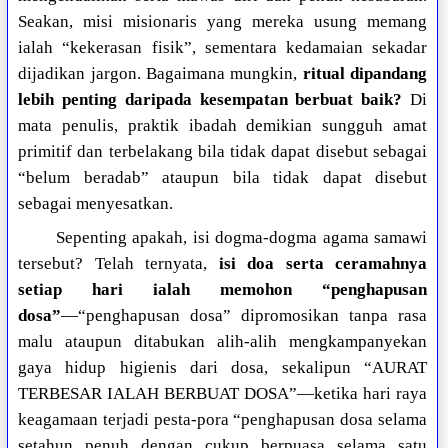
Seakan, misi misionaris yang mereka usung memang
ialah “kekerasan fisik”, sementara kedamaian sekadar
dijadikan jargon. Bagaimana mungkin,
ritual dipandang
lebih penting daripada kesempatan berbuat baik?
Di
mata penulis, praktik ibadah demikian sungguh amat
primitif dan terbelakang bila tidak dapat disebut sebagai
“belum beradab” ataupun bila tidak dapat disebut
sebagai menyesatkan.
Sepenting apakah, isi dogma-dogma agama samawi
tersebut? Telah ternyata,
isi doa serta ceramahnya
setiap hari ialah memohon “penghapusan
dosa”
—“penghapusan dosa” dipromosikan tanpa rasa
malu ataupun ditabukan alih-alih mengkampanyekan
gaya hidup higienis dari dosa, sekalipun “AURAT
TERBESAR IALAH BERBUAT DOSA”—ketika hari raya
keagamaan terjadi pesta-pora “penghapusan dosa selama
setahun penuh dengan cukup berpuasa selama satu