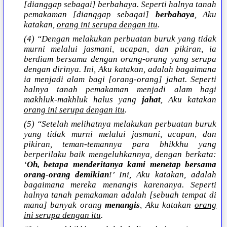
[dianggap sebagai] berbahaya. Seperti halnya tanah
pemakaman [dianggap sebagai]
berbahaya
, Aku
katakan,
orang ini serupa dengan itu
.
(4) “Dengan melakukan perbuatan buruk yang tidak
murni melalui jasmani, ucapan, dan pikiran, ia
berdiam bersama dengan orang-orang yang serupa
dengan dirinya. Ini, Aku katakan, adalah bagaimana
ia menjadi alam bagi [orang-orang] jahat. Seperti
halnya tanah pemakaman menjadi alam bagi
makhluk-makhluk halus yang
jahat
, Aku katakan
orang ini serupa dengan itu
.
(5) “Setelah melihatnya melakukan perbuatan buruk
yang tidak murni melalui jasmani, ucapan, dan
pikiran, teman-temannya para bhikkhu yang
berperilaku baik mengeluhkannya, dengan berkata:
‘
Oh, betapa menderitanya kami menetap bersama
orang-orang demikian
!’ Ini, Aku katakan, adalah
bagaimana mereka menangis karenanya. Seperti
halnya tanah pemakaman adalah [sebuah tempat di
mana] banyak orang
menangis
, Aku katakan
orang
ini serupa dengan itu
.