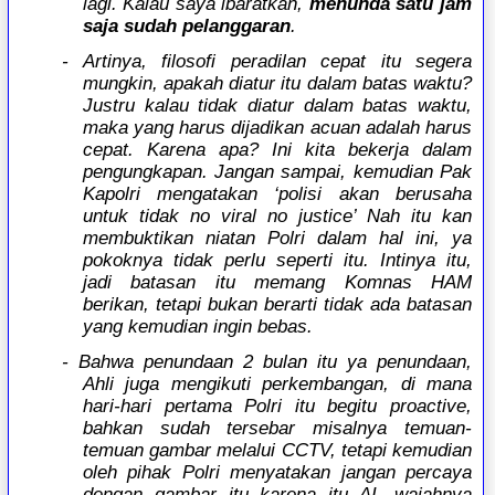
lagi. Kalau saya ibaratkan,
menunda satu jam
saja sudah pelanggaran
.
- Artinya, filosofi peradilan cepat itu segera
mungkin, apakah diatur itu dalam batas waktu?
Justru kalau tidak diatur dalam batas waktu,
maka yang harus dijadikan acuan adalah harus
cepat. Karena apa? Ini kita bekerja dalam
pengungkapan. Jangan sampai, kemudian Pak
Kapolri mengatakan ‘polisi akan berusaha
untuk tidak no viral no justice’ Nah itu kan
membuktikan niatan Polri dalam hal ini, ya
pokoknya tidak perlu seperti itu. Intinya itu,
jadi batasan itu memang Komnas HAM
berikan, tetapi bukan berarti tidak ada batasan
yang kemudian ingin bebas.
- Bahwa penundaan 2 bulan itu ya penundaan,
Ahli juga mengikuti perkembangan, di mana
hari-hari pertama Polri itu begitu proactive,
bahkan sudah tersebar misalnya temuan-
temuan gambar melalui CCTV, tetapi kemudian
oleh pihak Polri menyatakan jangan percaya
dengan gambar itu karena itu AI, wajahnya