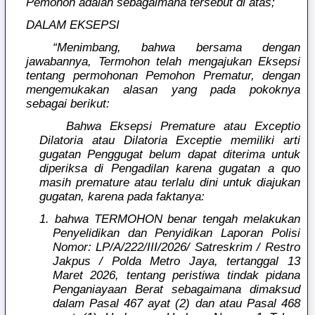
Pemohon adalah sebagaimana tersebut di atas;
DALAM EKSEPSI
“Menimbang, bahwa bersama dengan
jawabannya, Termohon telah mengajukan Eksepsi
tentang permohonan Pemohon Prematur, dengan
mengemukakan alasan yang pada pokoknya
sebagai berikut:
Bahwa Eksepsi Premature atau Exceptio
Dilatoria atau Dilatoria Exceptie memiliki arti
gugatan Penggugat belum dapat diterima untuk
diperiksa di Pengadilan karena gugatan a quo
masih premature atau terlalu dini untuk diajukan
gugatan, karena pada faktanya:
1. bahwa TERMOHON benar tengah melakukan
Penyelidikan dan Penyidikan Laporan Polisi
Nomor: LP/A/222/III/2026/ Satreskrim / Restro
Jakpus / Polda Metro Jaya, tertanggal 13
Maret 2026, tentang peristiwa tindak pidana
Penganiayaan Berat sebagaimana dimaksud
dalam Pasal 467 ayat (2) dan atau Pasal 468