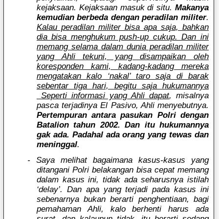
kejaksaan. Kejaksaan masuk di situ.
Makanya
kemudian berbeda dengan peradilan militer
.
Kalau peradilan militer bisa apa saja, bahkan
dia bisa menghukum push-up cukup. Dan ini
memang selama dalam dunia peradilan militer
yang Ahli tekuni, yang disampaikan oleh
koresponden kami, kadang-kadang mereka
mengatakan kalo ‘nakal’ taro saja di barak
sebentar tiga hari, begitu saja hukumannya
Seperti informasi yang Ahli dapat
, misalnya
pasca terjadinya El Pasivo, Ahli menyebutnya.
Pertempuran antara pasukan Polri dengan
Batalion tahun 2002. Dan itu hukumannya
gak ada. Padahal ada orang yang tewas dan
meninggal
.
- Saya melihat bagaimana kasus-kasus yang
ditangani Polri belakangan bisa cepat memang
dalam kasus ini, tidak ada seharusnya istilah
‘delay’. Dan apa yang terjadi pada kasus ini
sebenarnya bukan berarti penghentiaan, bagi
pemahaman Ahli, kalo berhenti harus ada
surat, dan kalaupun tidak, itu berarti sedang