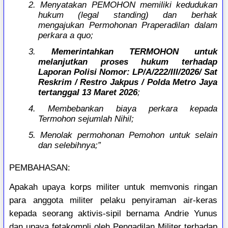
2. Menyatakan PEMOHON memiliki kedudukan
hukum (legal standing) dan berhak
mengajukan Permohonan Praperadilan dalam
perkara a quo;
3.
Memerintahkan TERMOHON untuk
melanjutkan proses hukum terhadap
Laporan Polisi Nomor: LP/A/222/III/2026/ Sat
Reskrim / Restro Jakpus / Polda Metro Jaya
tertanggal 13 Maret 2026
;
4. Membebankan biaya perkara kepada
Termohon sejumlah Nihil;
5. Menolak permohonan Pemohon untuk selain
dan selebihnya;”
PEMBAHASAN:
Apakah upaya korps militer untuk memvonis ringan
para anggota militer pelaku penyiraman air-keras
kepada seorang aktivis-sipil bernama Andrie Yunus
dan upaya fetakompli oleh Pengadilan Militer terhadap