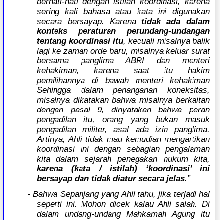
berhati-hati dengan istilah koordinasi, karena
sering kali bahasa atau kata ini digunakan
secara bersayap
. Karena
tidak ada dalam
konteks peraturan perundang-undangan
tentang koordinasi itu
, kecuali misalnya balik
lagi ke zaman orde baru, misalnya keluar surat
bersama panglima ABRI dan menteri
kehakiman, karena saat itu hakim
pemilihannya di bawah menteri kehakiman
Sehingga dalam penanganan koneksitas,
misalnya dikatakan bahwa misalnya berkaitan
dengan pasal 9, dinyatakan bahwa peran
pengadilan itu, orang yang bukan masuk
pengadilan militer, asal ada izin panglima.
Artinya, Ahli tidak mau kemudian mengartikan
koordinasi ini dengan sebagian pengalaman
kita dalam sejarah penegakan hukum kita,
karena (kata / istilah) ‘koordinasi’ ini
bersayap dan tidak diatur secara jelas
.”
- Bahwa Sepanjang yang Ahli tahu, jika terjadi hal
seperti ini. Mohon dicek kalau Ahli salah. Di
dalam undang-undang Mahkamah Agung itu