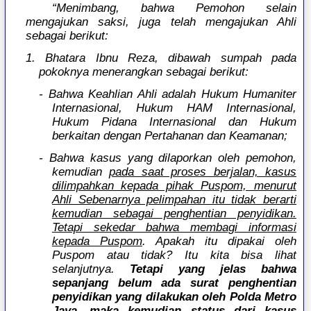
“Menimbang, bahwa Pemohon selain
mengajukan saksi, juga telah mengajukan Ahli
sebagai berikut:
1. Bhatara Ibnu Reza, dibawah sumpah pada
pokoknya menerangkan sebagai berikut:
- Bahwa Keahlian Ahli adalah Hukum Humaniter
Internasional, Hukum HAM Internasional,
Hukum Pidana Internasional dan Hukum
berkaitan dengan Pertahanan dan Keamanan;
- Bahwa kasus yang dilaporkan oleh pemohon,
kemudian
pada saat proses berjalan, kasus
dilimpahkan kepada pihak Puspom, menurut
Ahli Sebenarnya pelimpahan itu tidak berarti
kemudian sebagai penghentian penyidikan.
Tetapi sekedar bahwa membagi informasi
kepada Puspom
. Apakah itu dipakai oleh
Puspom atau tidak? Itu kita bisa lihat
selanjutnya.
Tetapi yang jelas bahwa
sepanjang belum ada surat penghentian
penyidikan yang dilakukan oleh Polda Metro
Jaya, maka kemudian status dari kasus