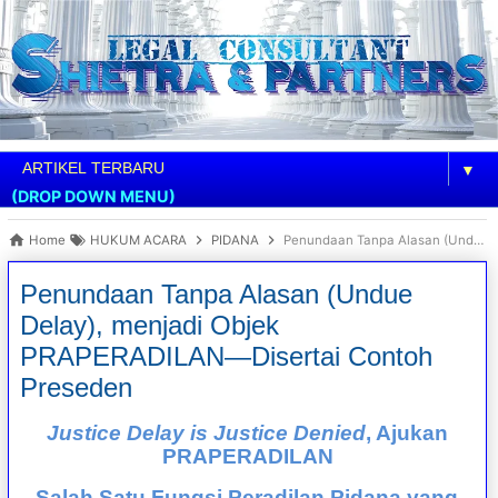
▼
(DROP DOWN MENU)
Home
HUKUM ACARA
PIDANA
Penundaan Tanpa Alasan (Undue Delay), menjadi Objek PRAPERADILAN—Disertai Contoh Preseden
Penundaan Tanpa Alasan (Undue
Delay), menjadi Objek
PRAPERADILAN—Disertai Contoh
Preseden
Justice Delay is Justice Denied
, Ajukan
PRAPERADILAN
Salah Satu Fungsi Peradilan Pidana yang