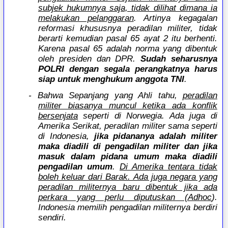
subjek hukumnya saja, tidak dilihat dimana ia
melakukan pelanggaran
. Artinya kegagalan
reformasi khususnya peradilan militer, tidak
berarti kemudian pasal 65 ayat 2 itu berhenti.
Karena pasal 65 adalah norma yang dibentuk
oleh presiden dan DPR.
Sudah seharusnya
POLRI dengan segala perangkatnya harus
siap untuk menghukum anggota TNI
.
- Bahwa Sepanjang yang Ahli tahu,
peradilan
militer biasanya muncul ketika ada konflik
bersenjata
seperti di Norwegia. Ada juga di
Amerika Serikat, peradilan militer sama seperti
di Indonesia,
jika pidananya adalah militer
maka diadili di pengadilan militer dan jika
masuk dalam pidana umum maka diadili
pengadilan umum
.
Di Amerika tentara tidak
boleh keluar dari Barak. Ada juga negara yang
peradilan militernya baru dibentuk jika ada
perkara yang perlu diputuskan (Adhoc
).
Indonesia memilih pengadilan militernya berdiri
sendiri.