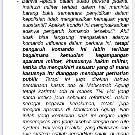
- Bahwa Apabila dalam suatu perkara pidana,
institusi militer terlibat dalam hal meminta
barang bukti sementara penyidikan dalam
kepolisian tidak menghasilkan kemajuan yang
substantif? Apakah kondisi ini mengindikasikan
adanya pengaruh komando tersebut?, Ahli
tidak bisa langsung mengatakan adanya
komando influence dalam perkara ini,
tetapi
pengaruh komando ini lebih terlibat
bagaimana kemudian kegampangan
aparatus militer, khususnya hakim militer,
ketika dia mengakhiri sesuatu yang di mana
kasusnya itu dianggap mendapat perhatian
publik
. Tetapi ini juga ditekan bahwa
pembinaan kasus ada di Mahkamah Agung
tetapi karirmu ada di mabes TNI Hal yang
sama ketika jauh sebelum reformasi, hakim
sebagai pegawai kehakiman, tetapi juga
menjadi aparatus di Mahkamah Agung. Nah
inilah yang kemudian saat ini negara ingin
menerapkan apa yang disebut dengan one rule
system. Hal yang terakhir yang dilakukan one
rule system adalah pengadilan pajak, di mana