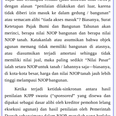
dengan alasan “penilaian dilakukan dari luar, karena
tidak diberi izin masuk ke dalam gedung / bangunan”
atau semacam alibi “tiada akses masuk”? Biasanya, Surat
Ketetapan Pajak Bumi dan Bangunan Tahunan akan
merinci, berapa nilai NJOP bangunan dan berapa nilai
NJOP tanah. Katakanlah atau asumsikan bahwa objek
agunan memang tidak memiliki bangunan di atasnya,
atau diasumsikan terjadi amortasi sehingga tidak
memiliki nilai jual, maka paling sedikit “Nilai Pasar”
ialah setara NJOP untuk tanah / lahannya saja—biasanya,
di kota-kota besar, harga dan nilai NJOP tanah jauh lebih
tinggi melampaui NJOP bangunan.
Ketika terjadi ketidak-sinkronan antara hasil
penilaian KJPP swasta (“
sponsored
” yang disewa dan
dipakai sebagai dasar alibi oleh kreditor pemohon lelang
eksekusi agunan) dan hasil penilaian oleh Pemerintah
Daerah sebagaimana dalam NJOP, manakah yang berlaku