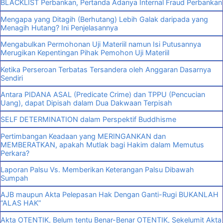
BLACKLIST Perbankan, Pertanda Adanya Internal Fraud Perbankan
Mengapa yang Ditagih (Berhutang) Lebih Galak daripada yang
Menagih Hutang? Ini Penjelasannya
Mengabulkan Permohonan Uji Materiil namun Isi Putusannya
Merugikan Kepentingan Pihak Pemohon Uji Materiil
Ketika Perseroan Terbatas Tersandera oleh Anggaran Dasarnya
Sendiri
Antara PIDANA ASAL (Predicate Crime) dan TPPU (Pencucian
Uang), dapat Dipisah dalam Dua Dakwaan Terpisah
SELF DETERMINATION dalam Perspektif Buddhisme
Pertimbangan Keadaan yang MERINGANKAN dan
MEMBERATKAN, apakah Mutlak bagi Hakim dalam Memutus
Perkara?
Laporan Palsu Vs. Memberikan Keterangan Palsu Dibawah
Sumpah
AJB maupun Akta Pelepasan Hak Dengan Ganti-Rugi BUKANLAH
“ALAS HAK”
Akta OTENTIK, Belum tentu Benar-Benar OTENTIK, Sekelumit Akta