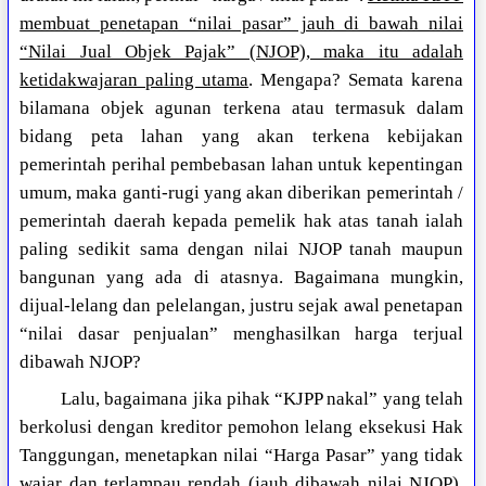
membuat penetapan “nilai pasar” jauh di bawah nilai
“Nilai Jual Objek Pajak” (NJOP), maka itu adalah
ketidakwajaran paling utama
. Mengapa? Semata karena
bilamana objek agunan terkena atau termasuk dalam
bidang peta lahan yang akan terkena kebijakan
pemerintah perihal pembebasan lahan untuk kepentingan
umum, maka ganti-rugi yang akan diberikan pemerintah /
pemerintah daerah kepada pemelik hak atas tanah ialah
paling sedikit sama dengan nilai NJOP tanah maupun
bangunan yang ada di atasnya. Bagaimana mungkin,
dijual-lelang dan pelelangan, justru sejak awal penetapan
“nilai dasar penjualan” menghasilkan harga terjual
dibawah NJOP?
Lalu, bagaimana jika pihak “KJPP nakal” yang telah
berkolusi dengan kreditor pemohon lelang eksekusi Hak
Tanggungan, menetapkan nilai “Harga Pasar” yang tidak
wajar dan terlampau rendah (jauh dibawah nilai NJOP),