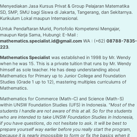
Menyediakan Jasa Kursus Privat & Group Pelajaran Matematika
SD, SMP, SMU bagi Siswa di Jakarta, Tangerang, dan Sekitarnya.
Kurikulum Lokal maupun Internasional.
Untuk Pendaftaran Murid, Portofolio Kompetensi Mengajar,
maupun Kerja Sama, Hubungi: E-Mail :
mathematics.specialist.id@gmail.com
WA : (+62)
08788-7835-
223
.
Mathematics Specialist
was established in 1998 by Mr. Wendy
when he was 15. This is a private tuition that runs by Mr. Wendy
himself as sole teacher. He has deep understanding about
Mathematics for Primary up to Junior College and Foundation
Studies (Grade 1 up to 12), mastering multiples curriculums of
Mathematics.
Mathematics for Commerce (Math-C) and Science (Math-S)
within UNSW Foundation Studies (UFS) in Indonesia.
"Most of the
students I handle are not aware of this at all. So for the students
who are intended to take UNSW Foundation Studies in Indonesia,
if you have questions, do not hesitate to ask. It will be best to
prepare yourself way earlier before you really start the program,
because it is nearly impossible to form or fix the basics when it