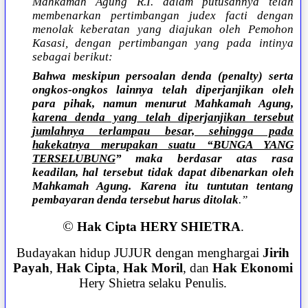
Mahkamah Agung R.I. dalam putusannya telah
membenarkan pertimbangan judex facti dengan
menolak keberatan yang diajukan oleh Pemohon
Kasasi, dengan pertimbangan yang pada intinya
sebagai berikut:
Bahwa meskipun persoalan denda (penalty) serta
ongkos-ongkos lainnya telah diperjanjikan oleh
para pihak, namun menurut Mahkamah Agung,
karena denda yang telah diperjanjikan tersebut
jumlahnya terlampau besar, sehingga pada
hakekatnya merupakan suatu “BUNGA YANG
TERSELUBUNG
” maka berdasar atas rasa
keadilan, hal tersebut tidak dapat dibenarkan oleh
Mahkamah Agung. Karena itu tuntutan tentang
pembayaran denda tersebut harus ditolak
.”
©
Hak Cipta HERY SHIETRA
.
Budayakan hidup JUJUR dengan menghargai
Jirih
Payah
,
Hak Cipta
,
Hak Moril
, dan
Hak Ekonomi
Hery Shietra selaku Penulis.