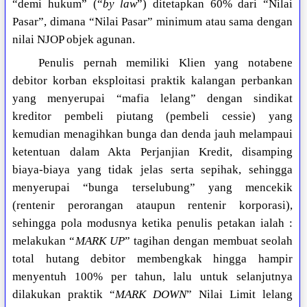
“demi hukum” (“
by law
”) ditetapkan 60% dari “Nilai
Pasar”, dimana “Nilai Pasar” minimum atau sama dengan
nilai NJOP objek agunan.
Penulis pernah memiliki Klien yang notabene
debitor korban eksploitasi praktik kalangan perbankan
yang menyerupai “mafia lelang” dengan sindikat
kreditor pembeli piutang (pembeli cessie) yang
kemudian menagihkan bunga dan denda jauh melampaui
ketentuan dalam Akta Perjanjian Kredit, disamping
biaya-biaya yang tidak jelas serta sepihak, sehingga
menyerupai “bunga terselubung” yang mencekik
(rentenir perorangan ataupun rentenir korporasi),
sehingga pola modusnya ketika penulis petakan ialah :
melakukan “
MARK UP
” tagihan dengan membuat seolah
total hutang debitor membengkak hingga hampir
menyentuh 100% per tahun, lalu untuk selanjutnya
dilakukan praktik “
MARK DOWN
” Nilai Limit lelang