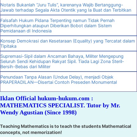
Notaris Bukanlah “Juru Tulis”, karenanya Wajib Bertanggung-
Jawab terhadap Segala Akta Otentik yang Ia Buat dan Terbitkan
Falsafah Hukum Pidana Terpenting namun Tidak Pernah
Diperhitungkan ataupun Diberikan Bobot dalam Sistem
Pemidanaan dI Indonesia
Konsep Demokrasi dan Kesetaraan (Equality) yang Tercatat dalam
Tipitaka
Supremasi-Sipil dalam Ancaman Bahaya, Militer Mengepung
Seluruh Sendi Kehidupan Rakyat Sipil. Tiada Lagi Zona Steril-
Bersih-Bebas dari Militer
Penundaan Tanpa Alasan (Undue Delay), menjadi Objek
PRAPERADILAN—Disertai Contoh Preseden Monumental
Iklan Official hukum-hukum.com :
MATHEMATICS SPECIALIST. Tutor by Mr.
Wendy Agustian (Since 1998)
Teaching Mathematics is to teach the students Mathematical
concepts, not memorization!