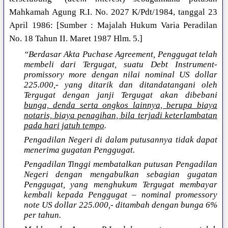
Mahkamah Agung R.I. No. 2027 K/Pdt/1984, tanggal 23
April 1986: [Sumber : Majalah Hukum Varia Peradilan
No. 18 Tahun II. Maret 1987 Hlm. 5.]
“Berdasar Akta Puchase Agreement, Penggugat telah
membeli dari Tergugat, suatu Debt Instrument-
promissory more dengan nilai nominal US dollar
225.000,- yang ditarik dan ditandatangani oleh
Tergugat dengan janji Tergugat akan dibebani
bunga, denda serta ongkos lainnya, berupa biaya
notaris, biaya penagihan, bila terjadi keterlambatan
pada hari jatuh tempo
.
Pengadilan Negeri di dalam putusannya tidak dapat
menerima gugatan Penggugat.
Pengadilan Tinggi membatalkan putusan Pengadilan
Negeri dengan mengabulkan sebagian gugatan
Penggugat, yang menghukum Tergugat membayar
kembali kepada Penggugat – nominal promessory
note US dollar 225.000,- ditambah dengan bunga 6%
per tahun.