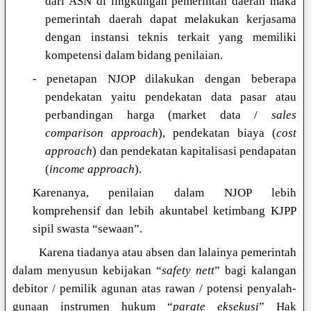
dari ASN di lingkungan pemerintah daerah maka
pemerintah daerah dapat melakukan kerjasama
dengan instansi teknis terkait yang memiliki
kompetensi dalam bidang penilaian.
- penetapan NJOP dilakukan dengan beberapa
pendekatan yaitu pendekatan data pasar atau
perbandingan harga (market data /
sales
comparison approach
), pendekatan biaya (
cost
approach
) dan pendekatan kapitalisasi pendapatan
(
income approach
).
Karenanya, penilaian dalam NJOP lebih
komprehensif dan lebih akuntabel ketimbang KJPP
sipil swasta “sewaan”.
Karena tiadanya atau absen dan lalainya pemerintah
dalam menyusun kebijakan “
safety nett
” bagi kalangan
debitor / pemilik agunan atas rawan / potensi penyalah-
gunaan instrumen hukum “
parate eksekusi
” Hak