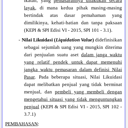
ikatan, yang
pemasarannya dilakukan secara
layak
, di mana kedua pihak masing-masing
bertindak atas dasar pemahaman yang
dimilikinya, kehati-hatian dan tanpa paksaan
(KEPI & SPI Edisi VI - 2015, SPI 101 - 3.1).
-
Nilai Likuidasi (
Liquidation Value
)
didefinisikan
sebagai sejumlah uang yang mungkin diterima
dari penjualan suatu aset
dalam janga waktu
yang relatif pendek untuk dapat memenuhi
jangka waktu pemasaran dalam definisi Nilai
Pasar
. Pada beberapa situasi, Nilai Likuidasi
dapat melibatkan penjual yang tidak berminat
menjual, dan
pembeli yang membeli dengan
mengetahui situasi yang tidak menguntungkan
penjual
(KEPI & SPI Edisi VI - 2015, SPI 102 -
3.7.1)
PEMBAHASAN
: