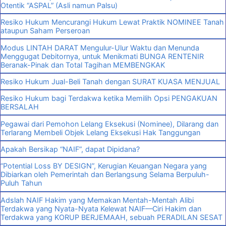
Otentik “ASPAL” (Asli namun Palsu)
Resiko Hukum Mencurangi Hukum Lewat Praktik NOMINEE Tanah
ataupun Saham Perseroan
Modus LINTAH DARAT Mengulur-Ulur Waktu dan Menunda
Menggugat Debitornya, untuk Menikmati BUNGA RENTENIR
Beranak-Pinak dan Total Tagihan MEMBENGKAK
Resiko Hukum Jual-Beli Tanah dengan SURAT KUASA MENJUAL
Resiko Hukum bagi Terdakwa ketika Memilih Opsi PENGAKUAN
BERSALAH
Pegawai dari Pemohon Lelang Eksekusi (Nominee), Dilarang dan
Terlarang Membeli Objek Lelang Eksekusi Hak Tanggungan
Apakah Bersikap “NAIF”, dapat Dipidana?
“Potential Loss BY DESIGN”, Kerugian Keuangan Negara yang
Dibiarkan oleh Pemerintah dan Berlangsung Selama Berpuluh-
Puluh Tahun
Adslah NAIF Hakim yang Memakan Mentah-Mentah Alibi
Terdakwa yang Nyata-Nyata Kelewat NAIF—Ciri Hakim dan
Terdakwa yang KORUP BERJEMAAH, sebuah PERADILAN SESAT