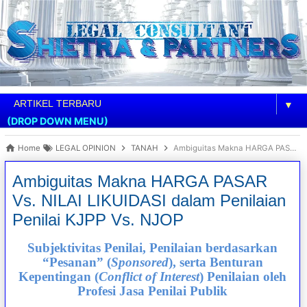
▼
(DROP DOWN MENU)
Home
LEGAL OPINION
TANAH
Ambiguitas Makna HARGA PASAR Vs. NILAI LIKUIDASI dalam Penilaian Penilai KJPP Vs. NJOP
Ambiguitas Makna HARGA PASAR
Vs. NILAI LIKUIDASI dalam Penilaian
Penilai KJPP Vs. NJOP
Subjektivitas Penilai, Penilaian berdasarkan
“Pesanan” (
Sponsored
), serta Benturan
Kepentingan (
Conflict of Interest
) Penilaian oleh
Profesi Jasa Penilai Publik