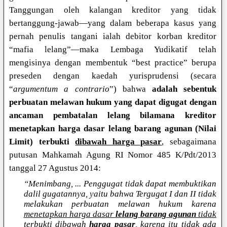
Tanggungan oleh kalangan kreditor yang tidak
bertanggung-jawab—yang dalam beberapa kasus yang
pernah penulis tangani ialah debitor korban kreditor
“mafia lelang”—maka Lembaga Yudikatif telah
mengisinya dengan membentuk “best practice” berupa
preseden dengan kaedah yurisprudensi (secara
“
argumentum a contrario
”) bahwa
adalah sebentuk
perbuatan melawan hukum yang dapat digugat dengan
ancaman pembatalan lelang bilamana kreditor
menetapkan harga dasar lelang barang agunan (Nilai
Limit) terbukti
dibawah harga pasar
, sebagaimana
putusan Mahkamah Agung RI Nomor 485 K/Pdt/2013
tanggal 27 Agustus 2014:
“Menimbang, ... Penggugat tidak dapat membuktikan
dalil gugatannya, yaitu bahwa Tergugat I dan II tidak
melakukan perbuatan melawan hukum karena
menetapkan harga dasar
lelang barang agunan
tidak
terbukti dibawah
harga pasar
, karena itu tidak ada