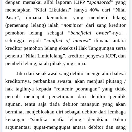
dengan memakai alibi laporan KJPP “
sponsored
” yang
menetapkan “Nilai Likuidasi” hanya 40% dari “Nilai
Pasar”, dimana kemudian yang membeli lelang
(pemenang lelang) ialah “
nominee
” dari sang kreditor
pemohon lelang sebagai “
beneficial owner
”-nya—
sehingga terjadi “
conflict of interest
” dimana antara
kreditor pemohon lelang eksekusi Hak Tanggungan serta
penentu “Nilai Limit lelang”, kreditor penyewa KJPP, dan
pembeli lelang, ialah pihak yang sama.
Jika dari sejak awal sang debitor mengetahui bahwa
kreditornya, perbankan swasta, akan menjual piutang /
hak tagihnya kepada “rentenir peorangan” yang tidak
pernah mendapat persetujuan dari debitor pemilik
agunan, tentu saja tiada debitor manapun yang akan
berminat menjebloskan diri sebagai debitor dari lembaga
keuangan “sindikat mafia lelang” demikian. Dalam
argumentasi gugat-menggugat antara debitor dan sang