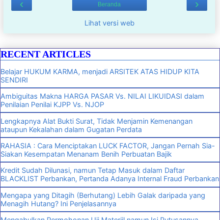
‹
›
Beranda
Lihat versi web
RECENT ARTICLES
Belajar HUKUM KARMA, menjadi ARSITEK ATAS HIDUP KITA
SENDIRI
Ambiguitas Makna HARGA PASAR Vs. NILAI LIKUIDASI dalam
Penilaian Penilai KJPP Vs. NJOP
Lengkapnya Alat Bukti Surat, Tidak Menjamin Kemenangan
ataupun Kekalahan dalam Gugatan Perdata
RAHASIA : Cara Menciptakan LUCK FACTOR, Jangan Pernah Sia-
Siakan Kesempatan Menanam Benih Perbuatan Bajik
Kredit Sudah Dilunasi, namun Tetap Masuk dalam Daftar
BLACKLIST Perbankan, Pertanda Adanya Internal Fraud Perbankan
Mengapa yang Ditagih (Berhutang) Lebih Galak daripada yang
Menagih Hutang? Ini Penjelasannya
Mengabulkan Permohonan Uji Materiil namun Isi Putusannya