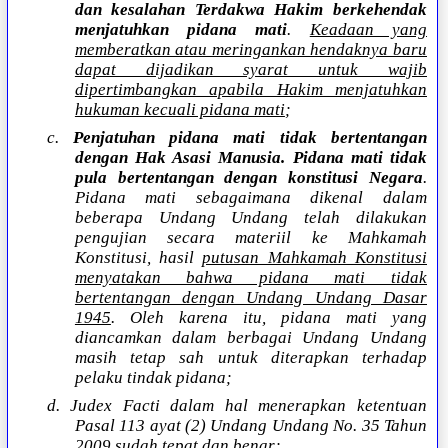
dan kesalahan Terdakwa Hakim berkehendak
menjatuhkan pidana mati
.
Keadaan yang
memberatkan atau meringankan hendaknya baru
dapat dijadikan syarat untuk wajib
dipertimbangkan apabila Hakim menjatuhkan
hukuman kecuali pidana mati
;
c.
Penjatuhan pidana mati tidak bertentangan
dengan Hak Asasi Manusia. Pidana mati tidak
pula bertentangan dengan konstitusi Negara
.
Pidana mati sebagaimana dikenal dalam
beberapa Undang Undang telah dilakukan
pengujian secara materiil ke Mahkamah
Konstitusi, hasil
putusan Mahkamah Konstitusi
menyatakan bahwa pidana mati tidak
bertentangan dengan Undang Undang Dasar
1945
. Oleh karena itu, pidana mati yang
diancamkan dalam berbagai Undang Undang
masih tetap sah untuk diterapkan terhadap
pelaku tindak pidana;
d. Judex Facti dalam hal menerapkan ketentuan
Pasal 113 ayat (2) Undang Undang No. 35 Tahun
2009 sudah tepat dan benar;