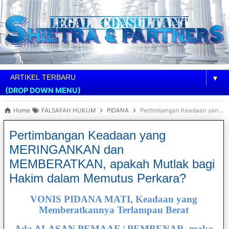
▼
(DROP DOWN MENU)
Home
FALSAFAH HUKUM
PIDANA
Pertimbangan Keadaan yang MERINGANKAN dan MEMBERATKAN, apakah Mutlak bagi Hakim dalam Memutus Perkara?
Pertimbangan Keadaan yang
MERINGANKAN dan
MEMBERATKAN, apakah Mutlak bagi
Hakim dalam Memutus Perkara?
VONIS PIDANA MATI, Keadaan yang
Memberatkannya Terlampau Berat
Ada ALASAN PEMAAF / PEMBENAR, maka