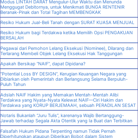
Modus LINTAH DARAT Mengulur-Ulur Waktu dan Menunda
Menggugat Debitornya, untuk Menikmati BUNGA RENTENIR
Beranak-Pinak dan Total Tagihan MEMBENGKAK
Resiko Hukum Jual-Beli Tanah dengan SURAT KUASA MENJUAL
Resiko Hukum bagi Terdakwa ketika Memilih Opsi PENGAKUAN
BERSALAH
Pegawai dari Pemohon Lelang Eksekusi (Nominee), Dilarang dan
Terlarang Membeli Objek Lelang Eksekusi Hak Tanggungan
Apakah Bersikap “NAIF”, dapat Dipidana?
“Potential Loss BY DESIGN”, Kerugian Keuangan Negara yang
Dibiarkan oleh Pemerintah dan Berlangsung Selama Berpuluh-
Puluh Tahun
Adslah NAIF Hakim yang Memakan Mentah-Mentah Alibi
Terdakwa yang Nyata-Nyata Kelewat NAIF—Ciri Hakim dan
Terdakwa yang KORUP BERJEMAAH, sebuah PERADILAN SESAT
Notaris Bukanlah “Juru Tulis”, karenanya Wajib Bertanggung-
Jawab terhadap Segala Akta Otentik yang Ia Buat dan Terbitkan
Falsafah Hukum Pidana Terpenting namun Tidak Pernah
Diperhitungkan ataupun Diberikan Bobot dalam Sistem