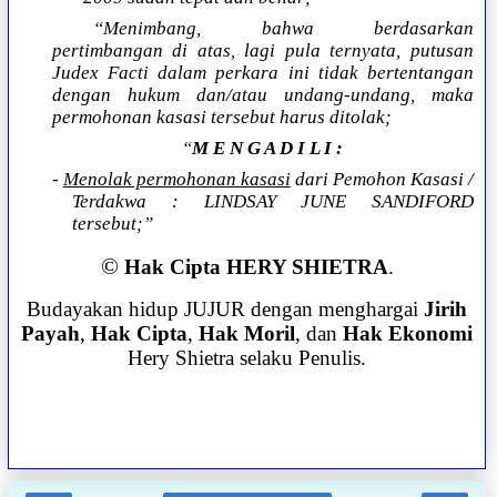
“Menimbang, bahwa berdasarkan
pertimbangan di atas, lagi pula ternyata, putusan
Judex Facti dalam perkara ini tidak bertentangan
dengan hukum dan/atau undang-undang, maka
permohonan kasasi tersebut harus ditolak;
“
M E N G A D I L I :
-
Menolak permohonan kasasi
dari Pemohon Kasasi /
Terdakwa : LINDSAY JUNE SANDIFORD
tersebut;”
©
Hak Cipta HERY SHIETRA
.
Budayakan hidup JUJUR dengan menghargai
Jirih
Payah
,
Hak Cipta
,
Hak Moril
, dan
Hak Ekonomi
Hery Shietra selaku Penulis.