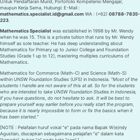
Untuk Pendaftaran Murid, Portofolio Kompetensi Mengajar,
maupun Kerja Sama, Hubungi: E-Mail :
mathematics.specialist.id@gmail.com
WA : (+62)
08788-7835-
223
.
Mathematics Specialist
was established in 1998 by Mr. Wendy
when he was 15. This is a private tuition that runs by Mr. Wendy
himself as sole teacher. He has deep understanding about
Mathematics for Primary up to Junior College and Foundation
Studies (Grade 1 up to 12), mastering multiples curriculums of
Mathematics.
Mathematics for Commerce (Math-C) and Science (Math-S)
within UNSW Foundation Studies (UFS) in Indonesia.
"Most of the
students I handle are not aware of this at all. So for the students
who are intended to take UNSW Foundation Studies in Indonesia,
if you have questions, do not hesitate to ask. It will be best to
prepare yourself way earlier before you really start the program,
because it is nearly impossible to form or fix the basics when it
has been started."
[NOTE : Pelafalan huruf vokal "e" pada nama Bapak W(e)ndy
Agustian, diucapkan sebagaimana pelajafan "e" dalam kata
"kepada", bukan "e" pada kata "sen".]