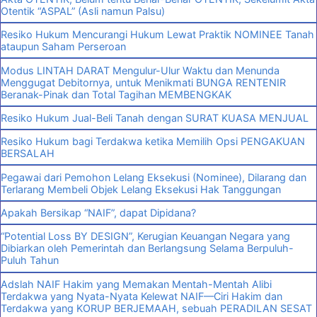
Otentik “ASPAL” (Asli namun Palsu)
Resiko Hukum Mencurangi Hukum Lewat Praktik NOMINEE Tanah
ataupun Saham Perseroan
Modus LINTAH DARAT Mengulur-Ulur Waktu dan Menunda
Menggugat Debitornya, untuk Menikmati BUNGA RENTENIR
Beranak-Pinak dan Total Tagihan MEMBENGKAK
Resiko Hukum Jual-Beli Tanah dengan SURAT KUASA MENJUAL
Resiko Hukum bagi Terdakwa ketika Memilih Opsi PENGAKUAN
BERSALAH
Pegawai dari Pemohon Lelang Eksekusi (Nominee), Dilarang dan
Terlarang Membeli Objek Lelang Eksekusi Hak Tanggungan
Apakah Bersikap “NAIF”, dapat Dipidana?
“Potential Loss BY DESIGN”, Kerugian Keuangan Negara yang
Dibiarkan oleh Pemerintah dan Berlangsung Selama Berpuluh-
Puluh Tahun
Adslah NAIF Hakim yang Memakan Mentah-Mentah Alibi
Terdakwa yang Nyata-Nyata Kelewat NAIF—Ciri Hakim dan
Terdakwa yang KORUP BERJEMAAH, sebuah PERADILAN SESAT