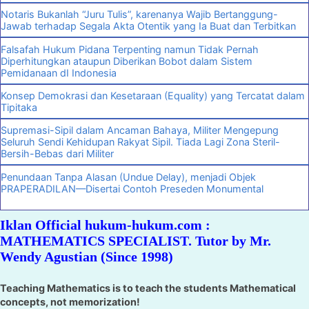
Notaris Bukanlah “Juru Tulis”, karenanya Wajib Bertanggung-
Jawab terhadap Segala Akta Otentik yang Ia Buat dan Terbitkan
Falsafah Hukum Pidana Terpenting namun Tidak Pernah
Diperhitungkan ataupun Diberikan Bobot dalam Sistem
Pemidanaan dI Indonesia
Konsep Demokrasi dan Kesetaraan (Equality) yang Tercatat dalam
Tipitaka
Supremasi-Sipil dalam Ancaman Bahaya, Militer Mengepung
Seluruh Sendi Kehidupan Rakyat Sipil. Tiada Lagi Zona Steril-
Bersih-Bebas dari Militer
Penundaan Tanpa Alasan (Undue Delay), menjadi Objek
PRAPERADILAN—Disertai Contoh Preseden Monumental
Iklan Official hukum-hukum.com :
MATHEMATICS SPECIALIST. Tutor by Mr.
Wendy Agustian (Since 1998)
Teaching Mathematics is to teach the students Mathematical
concepts, not memorization!