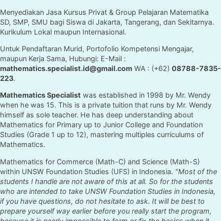
Menyediakan Jasa Kursus Privat & Group Pelajaran Matematika
SD, SMP, SMU bagi Siswa di Jakarta, Tangerang, dan Sekitarnya.
Kurikulum Lokal maupun Internasional.
Untuk Pendaftaran Murid, Portofolio Kompetensi Mengajar,
maupun Kerja Sama, Hubungi: E-Mail :
mathematics.specialist.id@gmail.com
WA : (+62)
08788-7835-
223
.
Mathematics Specialist
was established in 1998 by Mr. Wendy
when he was 15. This is a private tuition that runs by Mr. Wendy
himself as sole teacher. He has deep understanding about
Mathematics for Primary up to Junior College and Foundation
Studies (Grade 1 up to 12), mastering multiples curriculums of
Mathematics.
Mathematics for Commerce (Math-C) and Science (Math-S)
within UNSW Foundation Studies (UFS) in Indonesia.
"Most of the
students I handle are not aware of this at all. So for the students
who are intended to take UNSW Foundation Studies in Indonesia,
if you have questions, do not hesitate to ask. It will be best to
prepare yourself way earlier before you really start the program,
because it is nearly impossible to form or fix the basics when it