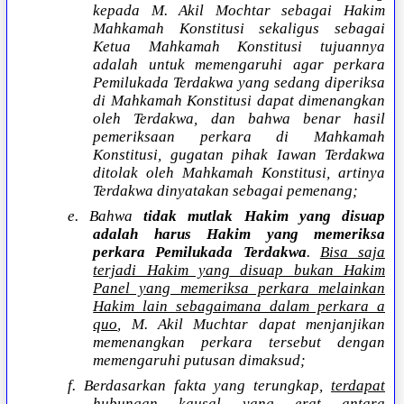
kepada M. Akil Mochtar sebagai Hakim
Mahkamah Konstitusi sekaligus sebagai
Ketua Mahkamah Konstitusi tujuannya
adalah untuk memengaruhi agar perkara
Pemilukada Terdakwa yang sedang diperiksa
di Mahkamah Konstitusi dapat dimenangkan
oleh Terdakwa, dan bahwa benar hasil
pemeriksaan perkara di Mahkamah
Konstitusi, gugatan pihak Iawan Terdakwa
ditolak oleh Mahkamah Konstitusi, artinya
Terdakwa dinyatakan sebagai pemenang;
e. Bahwa
tidak mutlak Hakim yang disuap
adalah harus Hakim yang memeriksa
perkara Pemilukada Terdakwa
.
Bisa saja
terjadi Hakim yang disuap bukan Hakim
Panel yang memeriksa perkara melainkan
Hakim lain sebagaimana dalam perkara a
quo
, M. Akil Muchtar dapat menjanjikan
memenangkan perkara tersebut dengan
memengaruhi putusan dimaksud;
f. Berdasarkan fakta yang terungkap,
terdapat
hubungan kausal yang erat antara