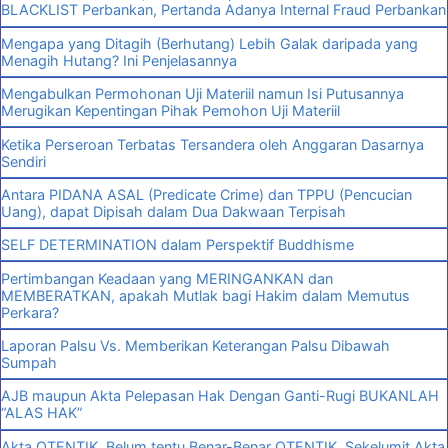
BLACKLIST Perbankan, Pertanda Adanya Internal Fraud Perbankan
Mengapa yang Ditagih (Berhutang) Lebih Galak daripada yang
Menagih Hutang? Ini Penjelasannya
Mengabulkan Permohonan Uji Materiil namun Isi Putusannya
Merugikan Kepentingan Pihak Pemohon Uji Materiil
Ketika Perseroan Terbatas Tersandera oleh Anggaran Dasarnya
Sendiri
Antara PIDANA ASAL (Predicate Crime) dan TPPU (Pencucian
Uang), dapat Dipisah dalam Dua Dakwaan Terpisah
SELF DETERMINATION dalam Perspektif Buddhisme
Pertimbangan Keadaan yang MERINGANKAN dan
MEMBERATKAN, apakah Mutlak bagi Hakim dalam Memutus
Perkara?
Laporan Palsu Vs. Memberikan Keterangan Palsu Dibawah
Sumpah
AJB maupun Akta Pelepasan Hak Dengan Ganti-Rugi BUKANLAH
“ALAS HAK”
Akta OTENTIK, Belum tentu Benar-Benar OTENTIK, Sekelumit Akta