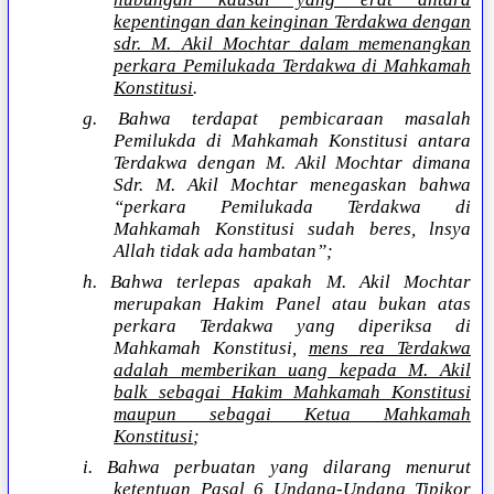
kepentingan dan keinginan Terdakwa dengan
sdr. M. Akil Mochtar dalam memenangkan
perkara Pemilukada Terdakwa di Mahkamah
Konstitusi
.
g. Bahwa terdapat pembicaraan masalah
Pemilukda di Mahkamah Konstitusi antara
Terdakwa dengan M. Akil Mochtar dimana
Sdr. M. Akil Mochtar menegaskan bahwa
“perkara Pemilukada Terdakwa di
Mahkamah Konstitusi sudah beres, lnsya
Allah tidak ada hambatan”;
h. Bahwa terlepas apakah M. Akil Mochtar
merupakan Hakim Panel atau bukan atas
perkara Terdakwa yang diperiksa di
Mahkamah Konstitusi,
mens rea Terdakwa
adalah memberikan uang kepada M. Akil
balk sebagai Hakim Mahkamah Konstitusi
maupun sebagai Ketua Mahkamah
Konstitusi
;
i. Bahwa perbuatan yang dilarang menurut
ketentuan Pasal 6 Undang-Undang Tipikor