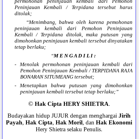
permohonan peninjauan kembali dari Pemohon
Peninjauan Kembali / Terpidana tersebut harus
ditolak;
“Menimbang, bahwa oleh karena pemohonan
peninjauan kembali dari Pemohon Peninjauan
Kembali / Terpidana ditolak, maka putusan yang
dimohonkan peninjauan kembali tersebut dinyatakan
tetap berlaku;
“
M E N G A D I L I :
- Menolak permohonan peninjauan kembali dari
Pemohon Peninjauan Kembali / TERPIDANA RAJA
BONARAN SITUMEANG tersebut;
- Menetapkan bahwa putusan yang dimohonkan
peninjauan kembali tersebut tetap berlaku;”
©
Hak Cipta HERY SHIETRA
.
Budayakan hidup JUJUR dengan menghargai
Jirih
Payah
,
Hak Cipta
,
Hak Moril
, dan
Hak Ekonomi
Hery Shietra selaku Penulis.