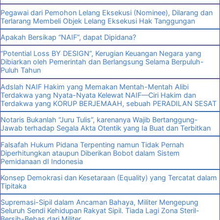
Pegawai dari Pemohon Lelang Eksekusi (Nominee), Dilarang dan
Terlarang Membeli Objek Lelang Eksekusi Hak Tanggungan
Apakah Bersikap “NAIF”, dapat Dipidana?
“Potential Loss BY DESIGN”, Kerugian Keuangan Negara yang
Dibiarkan oleh Pemerintah dan Berlangsung Selama Berpuluh-
Puluh Tahun
Adslah NAIF Hakim yang Memakan Mentah-Mentah Alibi
Terdakwa yang Nyata-Nyata Kelewat NAIF—Ciri Hakim dan
Terdakwa yang KORUP BERJEMAAH, sebuah PERADILAN SESAT
Notaris Bukanlah “Juru Tulis”, karenanya Wajib Bertanggung-
Jawab terhadap Segala Akta Otentik yang Ia Buat dan Terbitkan
Falsafah Hukum Pidana Terpenting namun Tidak Pernah
Diperhitungkan ataupun Diberikan Bobot dalam Sistem
Pemidanaan dI Indonesia
Konsep Demokrasi dan Kesetaraan (Equality) yang Tercatat dalam
Tipitaka
Supremasi-Sipil dalam Ancaman Bahaya, Militer Mengepung
Seluruh Sendi Kehidupan Rakyat Sipil. Tiada Lagi Zona Steril-
Bersih-Bebas dari Militer