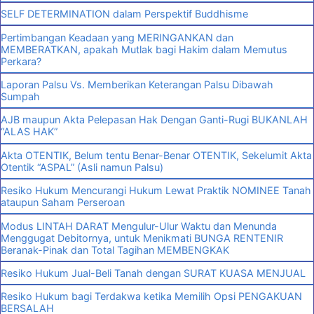
SELF DETERMINATION dalam Perspektif Buddhisme
Pertimbangan Keadaan yang MERINGANKAN dan
MEMBERATKAN, apakah Mutlak bagi Hakim dalam Memutus
Perkara?
Laporan Palsu Vs. Memberikan Keterangan Palsu Dibawah
Sumpah
AJB maupun Akta Pelepasan Hak Dengan Ganti-Rugi BUKANLAH
“ALAS HAK”
Akta OTENTIK, Belum tentu Benar-Benar OTENTIK, Sekelumit Akta
Otentik “ASPAL” (Asli namun Palsu)
Resiko Hukum Mencurangi Hukum Lewat Praktik NOMINEE Tanah
ataupun Saham Perseroan
Modus LINTAH DARAT Mengulur-Ulur Waktu dan Menunda
Menggugat Debitornya, untuk Menikmati BUNGA RENTENIR
Beranak-Pinak dan Total Tagihan MEMBENGKAK
Resiko Hukum Jual-Beli Tanah dengan SURAT KUASA MENJUAL
Resiko Hukum bagi Terdakwa ketika Memilih Opsi PENGAKUAN
BERSALAH