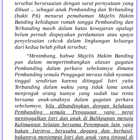
tersebut bersesuaian dengan surat pernyataan yang
dibuat ... sebagai anak Pembanding dan Terbanding
(bukti P.6) menurut pemahaman Majelis Hakim
Banding kehidupan rumah tangga Pembanding dan
Terbanding masih dalam batas kewajaran apalagi
belum pernah diupayakan perdamaian atau upaya
penyelesaian cekcok dalam lingkungan keluarga
dari kedua belah pihak tersebut;
“Menimbang, bahwa Majelis Hakim Banding
pun dalam mempertimbangkan alasan gugatan
Pembanding dalam perkara sebelumnya dimana
Pembanding semula Penggugat merasa tidak nyaman
tinggal sendirian karena ditinggal Istri yaitu
Terbanding dalam waktu yang tidak lama untuk
menjenguk orang tuanya yang sudah tua renta
bersama anak-anaknya dalam gugatan perkara
sebelumnya,
bila dibandingkan dengan kelakuan
Pembanding semula Penggugat yang pergi
meninggalkan Istri dan anak di Balikpapan menuju
Kalimantan Selatan bersama Perempuan lain yang
bukan Istrinya, berusaha dagang dan berhasil,
bukannya menjemput Istri dan anak yang tinggal di