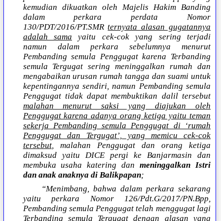
kemudian dikuatkan oleh Majelis Hakim Banding
dalam perkara perdata Nomor
130/PDT/2016/PT.SMR
ternyata alasan gugatannya
adalah sama
yaitu cek-cok yang sering terjadi
namun dalam perkara sebelumnya menurut
Pembanding semula Penggugat karena Terbanding
semula Tergugat sering meninggalkan rumah dan
mengabaikan urusan rumah tangga dan suami untuk
kepentingannya sendiri, namun Pembanding semula
Penggugat tidak dapat membuktikan dalil tersebut
malahan menurut saksi yang diajukan oleh
Penggugat karena adanya orang ketiga yaitu teman
sekerja Pembanding semula Penggugat di ‘rumah
Penggugat dan Tergugat’, yang memicu cek-cok
tersebut
, malahan Penggugat dan orang ketiga
dimaksud yaitu DICE pergi ke Banjarmasin dan
membuka usaha katering dan
meninggalkan Istri
dan anak anaknya di Balikpapan
;
“Menimbang, bahwa dalam perkara sekarang
yaitu perkara Nomor 126/Pdt.G/2017/PN.Bpp,
Pembanding semula Penggugat telah menggugat lagi
Terbanding semula Tergugat dengan alasan yang