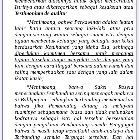
membenarkan alasannya untuk dapat menceraikan
Istrinya atau dikategorikan sebagai kesaksian atau
Testimonium de auditu
;
“Menimbang, bahwa Perkawinan adalah ikatan
lahir batin antara seorang laki-laki atau pria
dengan seorang wanita sebagai suami istri dengan
tujuan membentuk keluarga yang bahagia dan kekal
berdasarkan Ketuhanan yang Maha Esa, sehingga
diperlukan komitmen bersama untuk mencapai
tujuan tersebut tanpa menyakiti satu dengan yang
lain
, dengan cara tinggal bersama dalam rumah dan
saling memperhatikan satu dengan yang lain dalam
ikatan kasih;
“Menimbang, bahwa Saksi Rosyid
menerangkan Pembanding sering menengok anaknya
di Balikpapan, sedangkan Terbanding membenarkan
bahwa jika Pembanding datang ia melayani
suaminya sebagaimana biasa dan tidak melupakan
kodratnya sebagai istri hal tersebut bersesuaian
dengan pengakuan Pembanding semula Penggugat
bahwa ia masih tetap menafkahi anak-anaknya dan
Terbanding semula Tergugat tersebut. Dan hal