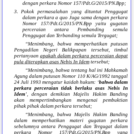
dengan perkara Nomor 157/Pdt.G/2015/PN.Bpp;
3. Pokok permasalahan yang dituntut Penggugat
dalam perkara a quo Juga sama dengan perkara
Nomor 157/Pdt.G/2015/PN.Bpp yaitu gugatan
perceraian antara Pembanding semula
Penggugat dan Terbanding semula Tergugat;
“Menimbang, bahwa memperhatikan putusan
Pengadilan Negeri Balikpapan tersebut, timbul
pertanyaan
apakah dalam perkara perceraian dapat
pula diterapkan asas Nebis In Idem
tersebut;
“Menimbang, bahwa tentang hal ini Mahkamah
Agung dalam putusan Nomor 110 K/AG/1992 tanggal
24 Juli 1993 mengatur kaidah hukum: ‘
bahwa dalam
perkara perceraian tidak berlaku asas Nebis In
Idem
’, dengan demikian Majelis Hakim Banding
akan mempertimbangkan mengenai pembuktian
pihak pihak dalam perkara tersebut;
“Menimbang, bahwa Majelis Hakim Banding
dalam memperhatikan materi gugatan perkara
sebelumnya antara Penggugat dan Tergugat dalam
perkara Nomor 157/Pdt.G/2015/PN.Bpp yang