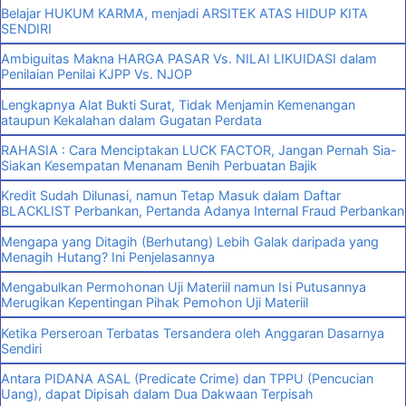
Belajar HUKUM KARMA, menjadi ARSITEK ATAS HIDUP KITA
SENDIRI
Ambiguitas Makna HARGA PASAR Vs. NILAI LIKUIDASI dalam
Penilaian Penilai KJPP Vs. NJOP
Lengkapnya Alat Bukti Surat, Tidak Menjamin Kemenangan
ataupun Kekalahan dalam Gugatan Perdata
RAHASIA : Cara Menciptakan LUCK FACTOR, Jangan Pernah Sia-
Siakan Kesempatan Menanam Benih Perbuatan Bajik
Kredit Sudah Dilunasi, namun Tetap Masuk dalam Daftar
BLACKLIST Perbankan, Pertanda Adanya Internal Fraud Perbankan
Mengapa yang Ditagih (Berhutang) Lebih Galak daripada yang
Menagih Hutang? Ini Penjelasannya
Mengabulkan Permohonan Uji Materiil namun Isi Putusannya
Merugikan Kepentingan Pihak Pemohon Uji Materiil
Ketika Perseroan Terbatas Tersandera oleh Anggaran Dasarnya
Sendiri
Antara PIDANA ASAL (Predicate Crime) dan TPPU (Pencucian
Uang), dapat Dipisah dalam Dua Dakwaan Terpisah