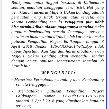
Balikpapan untuk tinggal bersama di Kalimantan
selatan, malahan menggugat cerai istri. Hal yang
demikian ini menurut Majelis Hakim Banding adalah
perbuatan yang tidak terpuji atau tercela
, dan
karena Pembanding semula
Penggugat pun tidak
bisa membuktikan alasan gugatannya tersebut
maka
gugatan Pembanding semula Penggugat tersebut
beralasan hukum untuk ditolak, oleh karena itu maka
putusan Pengadilan Negeri Balikpapan tanggal 3
April 2018 Nomor 126/Pdt.G/2017/PN.Bpp tidak
dapat dipertahankan lagi dan harus dibatalkan dan
Majelis Hakim Banding akan mengadili sendiri
dengan amar putusan sebagaimana tersebut di
bawah ini;
“
M E N G A D I L I :
- Menerima Permohonan banding dari Pembanding
semula Penggugat;
- Membatalkan putusan Pengadilan Negeri
Balikpapan Nomor 126/Pdt.G/2017/PN.Bpp
tanggal 3 April 2018 yang dimohonkan banding
tersebut;