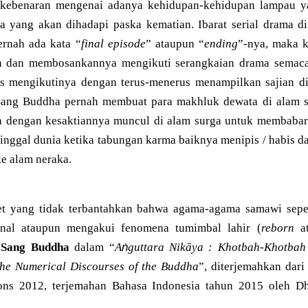
ebenaran mengenai adanya kehidupan-kehidupan lampau yan
a yang akan dihadapi paska kematian. Ibarat serial drama di 
ernah ada kata “
final episode
” ataupun “
ending
”-nya, maka 
 dan membosankannya mengikuti serangkaian drama semacam
s mengikutinya dengan terus-menerus menampilkan sajian di
 Sang Buddha pernah membuat para makhluk dewata di alam s
a dengan kesaktiannya muncul di alam surga untuk membab
nggal dunia ketika tabungan karma baiknya menipis / habis da
e alam neraka.
ret yang tidak terbantahkan bahwa agama-agama samawi sepe
enal ataupun mengakui fenomena tumimbal lahir (
reborn
a
ṅ
h
Sang Buddha
dalam “
A
guttara Nikāya : Khotbah-Khotbah
he Numerical Discourses of the Buddha
”, diterjemahkan dari
ons 2012, terjemahan Bahasa Indonesia tahun 2015 oleh D