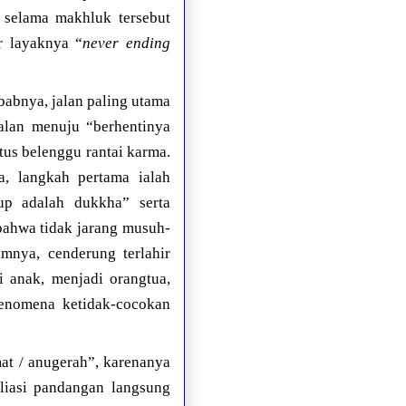
: selama makhluk tersebut
r layaknya “
never ending
babnya, jalan paling utama
alan menuju “berhentinya
us belenggu rantai karma.
, langkah pertama ialah
up adalah dukkha” serta
bahwa tidak jarang musuh-
mnya, cenderung terlahir
i anak, menjadi orangtua,
fenomena ketidak-cocokan
at / anugerah”, karenanya
liasi pandangan langsung