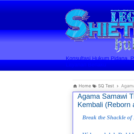
Konsultasi Hukum Pidana, Perd
Layanan Berlaku
Home
SQ Test
Agama
Agama Samawi Ti
Kembali (Reborn a
Break the Shackle o