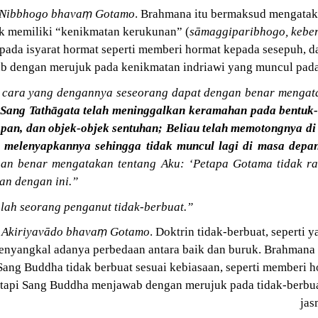
ṃ
Nibbhogo bhava
Gotamo
. Brahmana itu bermaksud mengata
k memiliki “kenikmatan kerukunan” (
sāmaggiparibhogo, kebe
k pada isyarat hormat seperti memberi hormat kepada sesepuh, d
 dengan merujuk pada kenikmatan indriawi yang muncul pada
 cara yang dengannya seseorang dapat dengan benar mengata
Sang Tathāgata telah meninggalkan keramahan pada bentuk-b
apan, dan objek-objek sentuhan; Beliau telah memotongnya di
, melenyapkannya sehingga tidak muncul lagi di masa depa
an benar mengatakan tentang Aku: ‘Petapa Gotama tidak ram
n dengan ini.”
lah seorang penganut tidak-berbuat.”
ṃ
:
Akiriyavādo bhava
Gotamo
. Doktrin tidak-berbuat, seperti
nyangkal adanya perbedaan antara baik dan buruk. Brahmana 
ng Buddha tidak berbuat sesuai kebiasaan, seperti memberi h
etapi Sang Buddha menjawab dengan merujuk pada tidak-berbua
jas