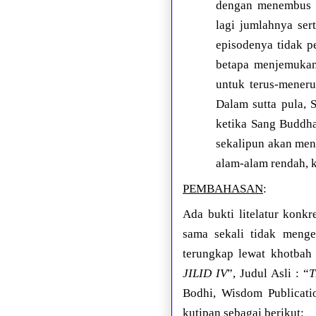
dengan menembus k
lagi jumlahnya sert
episodenya tidak p
betapa menjemukan
untuk terus-meneru
Dalam sutta pula,
ketika Sang Buddh
sekalipun akan meni
alam-alam rendah, k
PEMBAHASAN
:
Ada bukti litelatur konk
sama sekali tidak meng
terungkap lewat
khotba
JILID IV
”, Judul Asli : “
T
Bodhi, Wisdom Publicati
kutipan sebagai berikut: