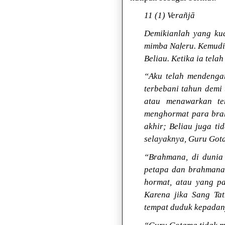
11 (1) Verañjā
Demikianlah yang ku
ḷ
mimba Na
eru. Kemud
Beliau. Ketika ia tel
“Aku telah mendenga
terbebani tahun demi 
atau menawarkan te
menghormat para brah
akhir; Beliau juga t
selayaknya, Guru Got
“Brahmana, di dunia
petapa dan brahmana,
hormat, atau yang p
Karena jika Sang Ta
tempat duduk kepadan