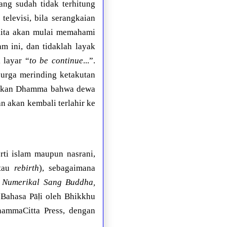
g sudah tidak terhitung
televisi, bila serangkaian
kita akan mulai memahami
 ini, dan tidaklah layak
 layar “
to be continue
...”.
urga merinding ketakutan
arkan Dhamma bahwa dewa
n akan kembali terlahir ke
rti islam maupun nasrani,
tau
rebirth
), sebagaimana
 Numerikal Sang Buddha,
ḷ
 Bahasa Pā
i oleh Bhikkhu
hammaCitta Press, dengan