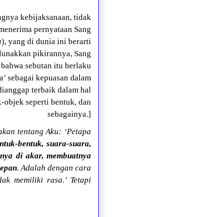
ngnya kebijaksanaan, tidak
n menerima pernyataan Sang
a
), yang di dunia ini berarti
elunakkan pikirannya, Sang
bahwa sebutan itu berlaku
sa’ sebagai kepuasan dalam
ianggap terbaik dalam hal
objek seperti bentuk, dan
sebagainya.]
kan tentang Aku: ‘Petapa
tuk-bentuk, suara-suara,
gnya di akar, membuatnya
depan
. Adalah dengan cara
k memiliki rasa.’ Tetapi