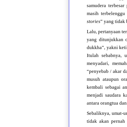
samudera terbesar 
masih terbelenggu 
stories
” yang tidak
Lalu, pertanyaan te
yang ditunjukkan o
dukkha”, yakni ket
Itulah sebabnya, 
menyadari, memaha
“penyebab / akar d
musuh ataupun ora
kembali sebagai an
menjadi saudara k
antara orangtua da
Sebaliknya, umat-u
tidak akan pernah 