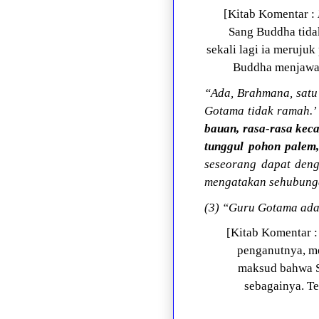
[Kitab Komentar :
Sang Buddha tida
sekali lagi ia meruju
Buddha menjawab
“Ada, Brahmana, satu
Gotama tidak ramah.’
bauan, rasa-rasa kec
tunggul pohon palem
seseorang dapat deng
mengatakan sehubunga
(3) “Guru Gotama ada
[Kitab Komentar 
penganutnya, me
maksud bahwa Sa
sebagainya. T