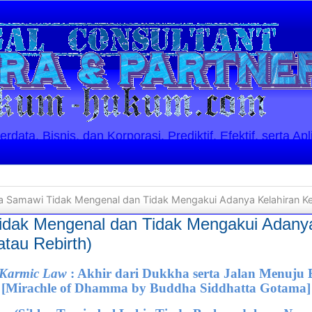
ata, Bisnis, dan Korporasi. Prediktif, Efektif, serta Apl
 Samawi Tidak Mengenal dan Tidak Mengakui Adanya Kelahiran Kem
dak Mengenal dan Tidak Mengakui Adanya
tau Rebirth)
f Karmic Law
: Akhir dari Dukkha serta Jalan Menuju
[Mirachle of Dhamma by Buddha Siddhatta Gotama]