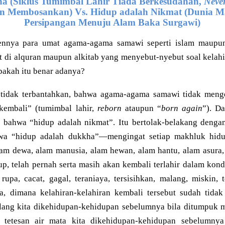
a (Siklus Tumimbal Lahir Tiada Berkesudahan,
Never
 Membosankan) Vs. Hidup adalah Nikmat (Dunia M
Persipangan Menuju Alam Baka Surgawi)
rennya para umat agama-agama samawi seperti islam maupu
t di alquran maupun alkitab yang menyebut-nyebut soal kelah
pakah itu benar adanya?
tidak terbantahkan, bahwa agama-agama samawi tidak menge
kembali” (tumimbal lahir,
reborn
ataupun “
born again
”). D
 bahwa “hidup adalah nikmat”. Itu bertolak-belakang denga
a “hidup adalah dukkha”—mengingat setiap makhluk hidup,
alam dewa, alam manusia, alam hewan, alam hantu, alam asura,
p, telah pernah serta masih akan kembali terlahir dalam kondis
rupa, cacat, gagal, teraniaya, tersisihkan, malang, miskin, 
nya, dimana kelahiran-kelahiran kembali tersebut sudah tidak
lang kita dikehidupan-kehidupan sebelumnya bila ditumpuk 
, tetesan air mata kita dikehidupan-kehidupan sebelumny