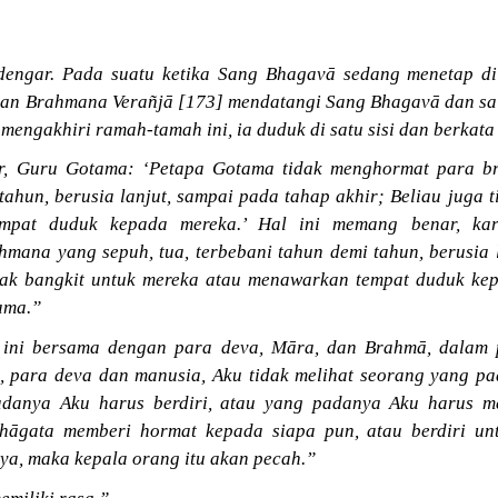
dengar. Pada suatu ketika Sang Bhagavā sedang menetap d
ian Brahmana Verañjā [173] mendatangi Sang Bhagavā dan sal
ah mengakhiri ramah-tamah ini, ia duduk di satu sisi dan berka
r, Guru Gotama: ‘Petapa Gotama tidak menghormat para br
tahun, berusia lanjut, sampai pada tahap akhir; Beliau juga 
mpat duduk kepada mereka.’ Hal ini memang benar, ka
mana yang sepuh, tua, terbebani tahun demi tahun, berusia 
idak bangkit untuk mereka atau menawarkan tempat duduk kep
ama.”
 ini bersama dengan para deva, Māra, dan Brahmā, dalam 
 para deva dan manusia, Aku tidak melihat seorang yang p
adanya Aku harus berdiri, atau yang padanya Aku harus m
thāgata memberi hormat kepada siapa pun, atau berdiri u
ya, maka kepala orang itu akan pecah.”