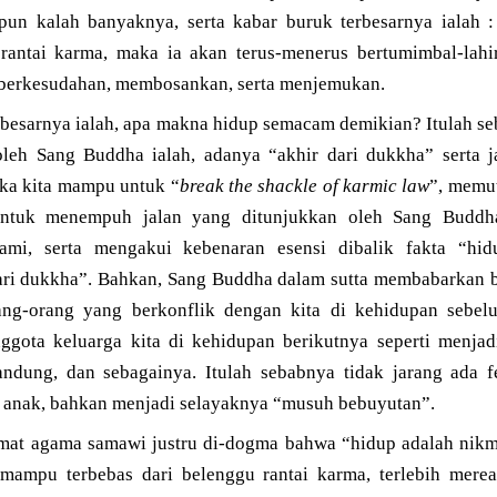
pun kalah banyaknya, serta kabar buruk terbesarnya ialah 
rantai karma, maka ia akan terus-menerus bertumimbal-lahi
 berkesudahan, membosankan, serta menjemukan.
rbesarnya ialah, apa makna hidup semacam demikian? Itulah se
leh Sang Buddha ialah, adanya “akhir dari dukkha” serta j
ika kita mampu untuk “
break the shackle of karmic law
”, memut
untuk menempuh jalan yang ditunjukkan oleh Sang Buddha
mi, serta mengakui kebenaran esensi dibalik fakta “hid
ari dukkha”. Bahkan, Sang Buddha dalam sutta membabarkan 
ng-orang yang berkonflik dengan kita di kehidupan sebelu
ggota keluarga kita di kehidupan berikutnya seperti menjad
andung, dan sebagainya. Itulah sebabnya tidak jarang ada 
n anak, bahkan menjadi selayaknya “musuh bebuyutan”.
mat agama samawi justru di-dogma bahwa “hidup adalah nikm
mampu terbebas dari belenggu rantai karma, terlebih merea