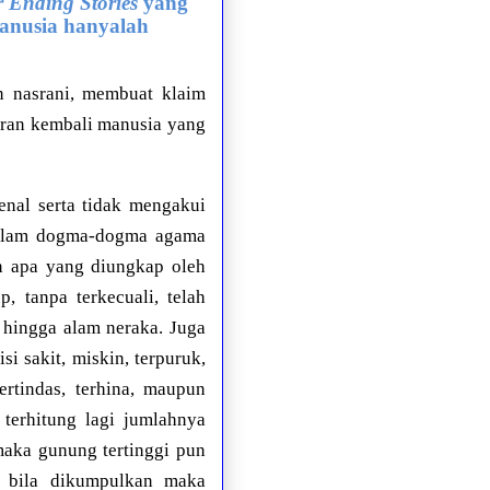
 Ending Stories
yang
anusia hanyalah
n nasrani, membuat klaim
iran kembali manusia yang
nal serta tidak mengakui
alam dogma-dogma agama
n apa yang diungkap oleh
 tanpa terkecuali, telah
 hingga alam neraka. Juga
i sakit, miskin, terpuruk,
tertindas, terhina, maupun
 terhitung lagi jumlahnya
maka gunung tertinggi pun
a bila dikumpulkan maka