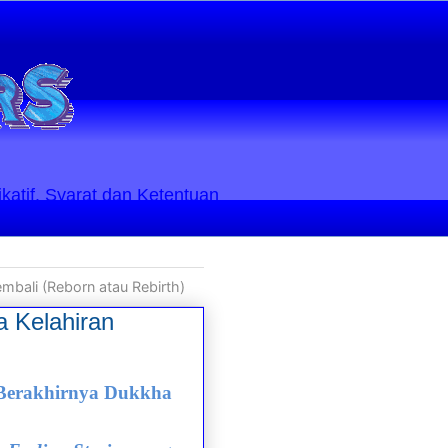
ikatif. Syarat dan Ketentuan
bali (Reborn atau Rebirth)
 Kelahiran
 Berakhirnya Dukkha