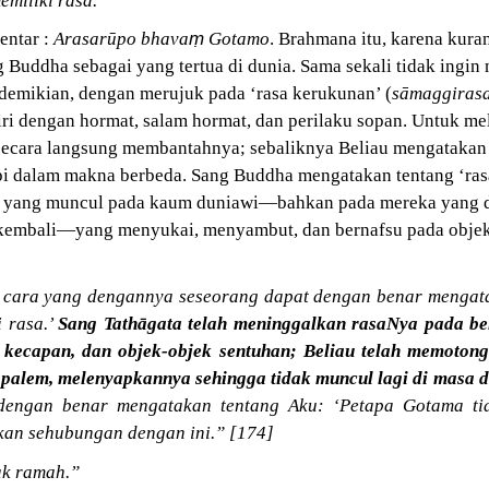
miliki rasa.”
ṃ
entar :
Arasarūpo bhava
Gotamo
. Brahmana itu, karena kura
 Buddha sebagai yang tertua di dunia. Sama sekali tidak ingi
 demikian, dengan merujuk pada ‘rasa kerukunan’ (
sāmaggiras
ri dengan hormat, salam hormat, dan perilaku sopan. Untuk m
ecara langsung membantahnya; sebaliknya Beliau mengatakan 
api dalam makna berbeda. Sang Buddha mengatakan tentang ‘ra
a yang muncul pada kaum duniawi—bahkan pada mereka yang d
n kembali—yang menyukai, menyambut, dan bernafsu pada objek-
 cara yang dengannya seseorang dapat dengan benar mengata
 rasa.’
Sang Tathāgata telah meninggalkan rasaNya pada ben
 kecapan, dan objek-objek sentuhan; Beliau telah memoton
n palem, melenyapkannya sehingga tidak muncul lagi di masa 
dengan benar mengatakan tentang Aku: ‘Petapa Gotama tida
kan sehubungan dengan ini.” [174]
ak ramah.”