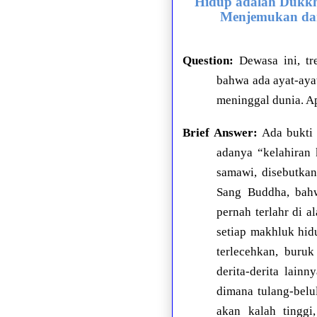
Hidup adalah Dukkh
Menjemukan dan
Question:
Dewasa ini, t
bahwa ada ayat-aya
meninggal dunia. A
Brief Answer:
Ada bukti 
adanya “kelahiran 
samawi, disebutkan
Sang Buddha, bahw
pernah terlahr di 
setiap makhluk hidu
terlecehkan, buruk 
derita-derita lain
dimana tulang-belu
akan kalah tinggi