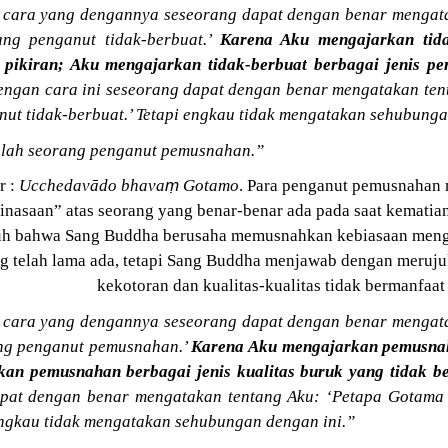
 cara yang dengannya seseorang dapat dengan benar mengata
ng penganut tidak-berbuat.’
Karena Aku mengajarkan tida
 pikiran; Aku mengajarkan tidak-berbuat berbagai jenis pe
dengan cara ini seseorang dapat dengan benar mengatakan te
ut tidak-berbuat.’ Tetapi engkau tidak mengatakan sehubunga
lah seorang penganut pemusnahan.”
ṃ
r :
Ucchedavādo bhava
Gotamo
. Para penganut pemusnahan
nasaan” atas seorang yang benar-benar ada pada saat kematia
h bahwa Sang Buddha berusaha memusnahkan kebiasaan mengh
g telah lama ada, tetapi Sang Buddha menjawab dengan meruj
kekotoran dan kualitas-kualitas tidak bermanfaat
 cara yang dengannya seseorang dapat dengan benar mengata
ng penganut pemusnahan.’
Karena Aku mengajarkan pemusnah
kan pemusnahan berbagai jenis kualitas buruk yang tidak b
apat dengan benar mengatakan tentang Aku: ‘Petapa Gotama
engkau tidak mengatakan sehubungan dengan ini.”