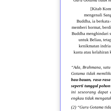
“Guru Gotama tidak me
[Kitab Kom
mengenali Sang
Buddha, ia berkata
memberi hormat, berdi
Buddha menghindari s
untuk Beliau, tet
kenikmatan indri
kasta atau kelahira
“Ada, Brahmana, satu
Gotama tidak memiliki
bau-bauan, rasa-rasa
seperti tunggul poho
ini seseorang dapat 
engkau tidak mengata
(2) “Guru Gotama tid