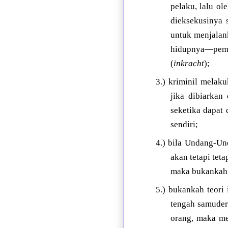
pelaku, lalu ol
dieksekusinya 
untuk menjalan
hidupnya—pem
(
inkracht
);
3.) kriminil melak
jika dibiarkan
seketika dapat
sendiri;
4.) bila Undang-Un
akan tetapi tet
maka bukankah i
5.) bukankah teori
tengah samuder
orang, maka me