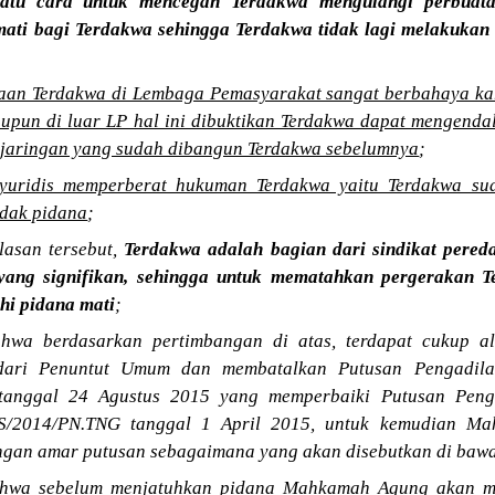
satu cara untuk mencegah Terdakwa mengulangi perbuat
ati bagi Terdakwa sehingga Terdakwa tidak lagi melakukan 
aan Terdakwa di Lembaga Pemasyarakat sangat berbahaya k
upun di luar LP hal ini dibuktikan Terdakwa dapat mengendal
jaringan yang sudah dibangun Terdakwa sebelumnya
;
yuridis memperberat hukuman Terdakwa yaitu Terdakwa su
ndak pidana
;
lasan tersebut,
Terdakwa adalah bagian dari sindikat pered
ang signifikan, sehingga untuk mematahkan pergerakan T
hi pidana mati
;
hwa berdasarkan pertimbangan di atas, terdapat cukup a
dari Penuntut Umum dan membatalkan Putusan Pengadila
tanggal 24 Agustus 2015 yang memperbaiki Putusan Peng
S/2014/PN.TNG tanggal 1 April 2015, untuk kemudian Ma
engan amar putusan sebagaimana yang akan disebutkan di bawa
hwa sebelum menjatuhkan pidana Mahkamah Agung akan m