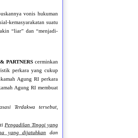
hapuskannya vonis hukuman
ial-kemasyarakatan suatu
akin “liar” dan “menjadi-
 & PARTNERS
cerminkan
istik perkara yang cukup
ahkamah Agung RI perkara
hkamah Agung RI membuat
asi Terdakwa tersebut,
ti
Pengadilan Tinggi yang
na yang dijatuhkan
dan