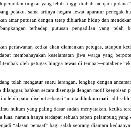
eh peradilan tingkat yang lebih tinggi diubah menjadi pidana
sang pelaku, sama artinya negara lewat aparatur penegak h
kan amar putusan dengan tetap dibiarkan hidup dan mendeka
bangkangan terhadap putusan pengadilan yang telah b
ukan perlawanan ketika akan diamankan petugas, ataupun ket
 dapat membahayakan keselamatan jiwa warga yang berpote
 ditembak oleh petugas hingga tewas di tempat—notabene “eks
dang telah mengatur suatu larangan, lengkap dengan ancama
ap dilanggar, bahkan secara disengaja dengan motif keegoisan p
tu lebih patut disebut sebagai “minta dihukum mati” alih-ali
 ilmu hukum yang paling dasar sudah menyatakan, ketika ter
a luas, namun hanya terdapat sebuah papan pelampung yang 
njadi “alasan pemaaf” bagi salah seorang diantara keduany