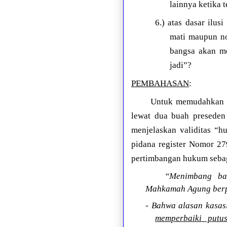
lainnya ketika 
6.) atas dasar ilu
mati maupun no
bangsa akan me
jadi”?
PEMBAHASAN
:
Untuk memudahkan p
lewat dua buah preseden
menjelaskan validitas “
pidana register Nomor 
pertimbangan hukum sebag
“Menimbang bah
Mahkamah Agung berpe
- Bahwa alasan kasas
memperbaiki putu