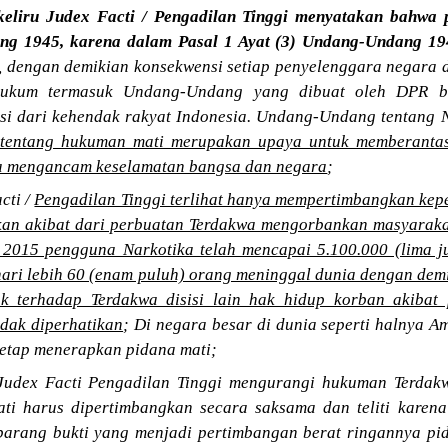
keliru Judex Facti / Pengadilan Tinggi menyatakan bahwa 
g 1945, karena dalam Pasal 1 Ayat (3) Undang-Undang 19
, dengan demikian konsekwensi setiap penyelenggara negara
hukum termasuk Undang-Undang yang dibuat oleh DPR b
si dari kehendak rakyat Indonesia. Undang-Undang tentang 
tentang hukuman mati merupakan upaya untuk memberantas
a mengancam keselamatan bangsa dan negara
;
cti /
Pengadilan Tinggi terlihat hanya mempertimbangkan kep
an akibat dari perbuatan Terdakwa mengorbankan masyaraka
 2015 pengguna Narkotika telah mencapai 5.100.000 (lima ju
hari lebih 60 (enam puluh) orang meninggal dunia dengan dem
ak terhadap Terdakwa disisi lain hak hidup korban akibat
idak diperhatikan
; Di negara besar di dunia seperti halnya A
tetap menerapkan pidana mati;
Judex Facti Pengadilan Tinggi mengurangi hukuman Terdak
ti harus dipertimbangkan secara saksama dan teliti karen
u barang bukti yang menjadi pertimbangan berat ringannya p