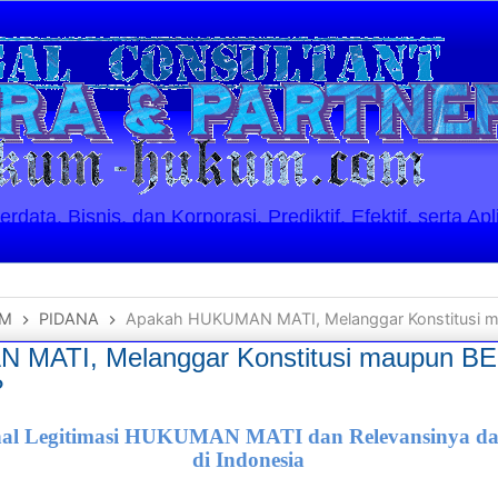
ata, Bisnis, dan Korporasi. Prediktif, Efektif, serta Apl
UM
PIDANA
Apakah HUKUMAN MATI, Melanggar Konstitusi maupun BE
 MATI, Melanggar Konstitusi maupun 
?
hal Legitimasi HUKUMAN MATI dan Relevansinya dal
di Indonesia