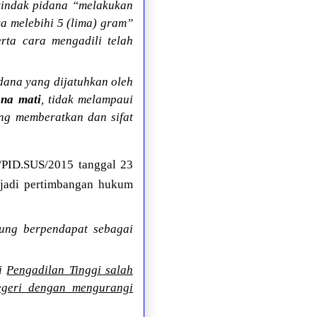
tindak pidana “melakukan
a melebihi 5 (lima) gram”
rta cara mengadili telah
dana yang dijatuhkan oleh
ana mati
, tidak melampaui
g memberatkan dan sifat
/PID.SUS/2015 tanggal 23
njadi pertimbangan hukum
ung berpendapat sebagai
ti
Pengadilan Tinggi salah
egeri dengan mengurangi