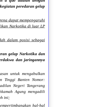
an a quo adalah dengan
kegiatan peredaran gelap
arena dapat mempengaruhi
ikan Narkotika di luar LP
dah dalam posisi sebagai
aran gelap Narkotika dan
erdakwa dan jaringannya
lasan untuk mengabulkan
n Tinggi Banten Nomor:
adilan Negeri Tangerang
hkamah Agung mengadili
h ini;
empertimbangkan hal-hal