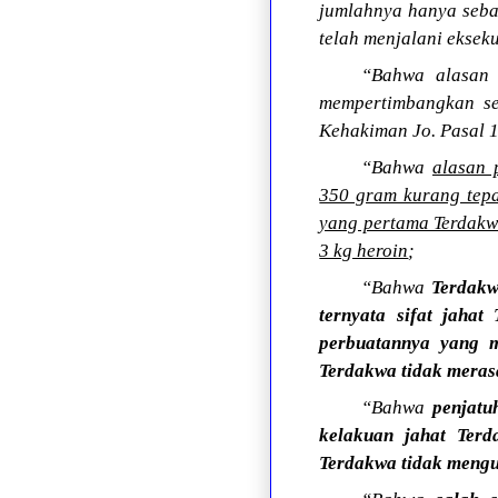
jumlahnya hanya seba
telah menjalani ekseku
“Bahwa alasan p
mempertimbangkan se
Kehakiman Jo. Pasal 
“Bahwa
alasan 
350 gram kurang tepa
yang pertama Terdakw
3 kg heroin
;
“Bahwa
Terdakw
ternyata sifat jaha
perbuatannya yang 
Terdakwa tidak merasa
“Bahwa
penjatu
kelakuan jahat Ter
Terdakwa tidak mengu