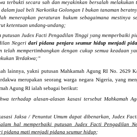
wa terbukti secara sah dan meyakinkan bersalah melakukan 
 dalam jual beli Narkotika Golongan I bukan tanaman beratny
elah menerapkan peraturan hukum sebagaimana mestinya se
rut ketentuan undang-undang;
a putusan Judex Facti Pengadilan Tinggi yang memperbaiki pi
dilan Negeri
dari pidana penjara seumur hidup menjadi pid
 telah mempertimbangkan dengan cukup semua keadaan yan
akukan Terdakwa;”
isah lainnya, yakni putusan Mahkamah Agung RI No. 2629 K
erdakwa merupakan seorang warga negara Nigeria, yang me
ah Agung RI ialah sebagai berikut:
hwa terhadap alasan-alasan kasasi tersebut Mahkamah Ag
asasi Jaksa / Penuntut Umum dapat dibenarkan, Judex Fac
alam hal memperbaiki putusan Judex Facti Pengadilan N
i pidana mati menjadi pidana seumur hidup
;