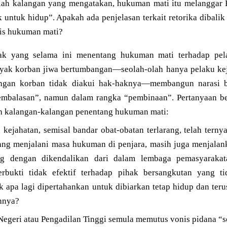
lah kalangan yang mengatakan, hukuman mati itu melanggar 
 untuk hidup”. Apakah ada penjelasan terkait retorika dibalik
s hukuman mati?
ak yang selama ini menentang hukuman mati terhadap pela
yak korban jiwa bertumbangan—seolah-olah hanya pelaku k
angan korban tidak diakui hak-haknya—membangun narasi 
embalasan”, namun dalam rangka “pembinaan”. Pertanyaan be
h kalangan-kalangan penentang hukuman mati:
u kejahatan, semisal bandar obat-obatan terlarang, telah terny
ang menjalani masa hukuman di penjara, masih juga menjalank
ang dengan dikendalikan dari dalam lembaga pemasyarakat
erbukti tidak efektif terhadap pihak bersangkutan yang 
k apa lagi dipertahankan untuk dibiarkan tetap hidup dan ter
nnya?
 Negeri atau Pengadilan Tinggi semula memutus vonis pidana 