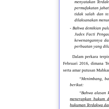
menyatakan Terdak
permufakatan jahat
tidak salah dan t
dilaksanakan menu
- Bahwa demikian pul
Judex Facti Penga
kewenangannya dan
perbuatan yang dil
Dalam perkara terp
Februari 2016, dimana T
serta amar putusan Mahkam
“Menimbang, ba
berikut:
“Bahwa alasan k
menerapkan hukum d
hukuman Terdakwa dar