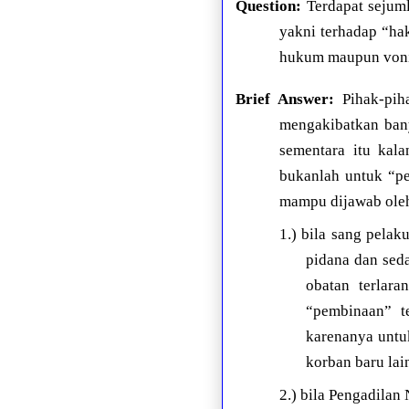
Question:
Terdapat sejum
yakni terhadap “hak
hukum maupun voni
Brief Answer:
Pihak-pih
mengakibatkan ban
sementara itu kal
bukanlah untuk “p
mampu dijawab ole
1.) bila sang pelak
pidana dan sed
obatan terlar
“pembinaan” t
karenanya untu
korban baru lai
2.) bila Pengadilan