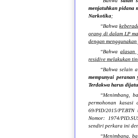
“Bahwa
salah 
menjatuhkan pidana m
Narkotika
;
“Bahwa
keberad
orang di dalam LP ma
dengan menggunakan 
“Bahwa
alasan 
residive melakukan ti
“Bahwa selain a
mempunyai peranan y
Terdakwa harus dijatu
“Menimbang, ba
permohonan kasasi 
69/PID/2015/PT.BTN 
Nomor: 1974/PID.SU
sendiri perkara ini d
“Menimbang, ba