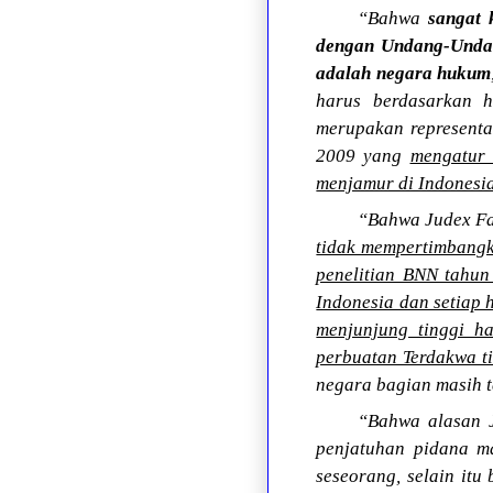
“Bahwa
sangat 
dengan Undang-Undan
adalah negara hukum
harus berdasarkan 
merupakan representa
2009 yang
mengatur 
menjamur di Indonesi
“Bahwa Judex Fa
tidak mempertimbangk
penelitian BNN tahun
Indonesia dan setiap 
menjunjung tinggi h
perbuatan Terdakwa t
negara bagian masih 
“Bahwa alasan 
penjatuhan pidana ma
seseorang, selain it