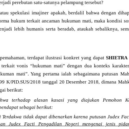
terjadi perebutan satu-satunya pelampung tersebut?
si atau spekulasi imajiner apakah, berdalil bahwa dengan di
rma hukum terkait ancaman hukuman mati, maka kondisi sos
njadi lebih humanis serta beradab, ataukah sebaliknya, sem
emahaman, terdapat ilustrasi konkret yang dapat
SHIETRA
 terkait vonis “hukuman mati” dengan dua konteks karakter
hukuman mati”. Yang pertama ialah sebagaimana putusan M
2799 K/PID.SUS/2018 tanggal 20 Desember 2018, dimana Ma
ai berikut:
wa terhadap alasan kasasi yang diajukan Pemohon Kas
ndapat sebagai berikut:
i Terdakwa tidak dapat dibenarkan karena putusan Judex Fac
san Judex Facti Pengadilan Negeri mengenai jenis pida