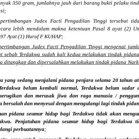
nyak 350 gram, jumlahnya jauh dari barang bukti pelaku tin
si;
ertimbangan Judex Facti Pengadilan Tinggi tersebut tid
cara lebih mendalam makna ketentuan Pasal 8 ayat (2) 
197 Ayat (1) Huruf F KUHAP;
pertimbangan Judex Facti Pengadilan Tinggi mengenai juml
t sebab Terdakwa sudah kali kedua melakukan tindak pidana
a ditangkap dan dipersalahkan melakukan tindak pidana Nark
a yang sedang menjalani pidana penjara selama 20 tahun at
t Terdakwa belum kembali normal, Terdakwa belum sadar d
merugikan dan merusak jiwa dan raga manusia / penggun
 bersalah dan menyesal dengan mengulangi lagi tindak pidan
han pidana seumur hidup bagi Terdakwa tidak akan mengura
dakwa. Penjatuhan pidana seumur hidup bagi Terdakwa t
langi perbuatannya
;