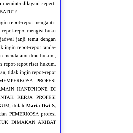
n meminta dilayani seperti
n BATU”?
ngin repot-repot mengantri
n repot-repot mengisi buku
 jadwal janji temu dengan
k ingin repot-repot tanda-
dan mendalami ilmu hukum,
 repot-repot riset hukum,
n, tidak ingin repot-repot
H MEMPERKOSA PROFESI
RMAIN HANDPHONE DI
TAK KERJA PROFESI
M, itulah
Maria Dwi S
,
dan PEMERKOSA profesi
NTUK DIMAKAN AKIBAT