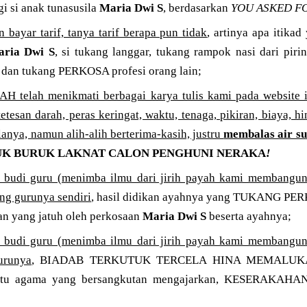
i si anak tunasusila
Maria Dwi S
, berdasarkan
YOU ASKED FO
 bayar tarif, tanya tarif berapa pun tidak
, artinya apa itika
ria Dwi S
, si tukang langgar, tukang rampok nasi dari piri
 dan tukang PERKOSA profesi orang lain;
H telah menikmati berbagai karya tulis kami pada website 
etesan darah, peras keringat, waktu, tenaga, pikiran, biaya, 
mlanya, namun alih-alih berterima-kasih, justru
membalas air 
UK BURUK LAKNAT CALON PENGHUNI NERAKA
!
budi guru (menimba ilmu dari jirih payah kami membangun 
ng gurunya sendiri
, hasil didikan ayahnya yang TUKANG PER
n yang jatuh oleh perkosaan
Maria Dwi S
beserta ayahnya;
budi guru (menimba ilmu dari jirih payah kami membangun 
urunya
, BIADAB TERKUTUK TERCELA HINA MEMALU
i itu agama yang bersangkutan mengajarkan, KESERAKA