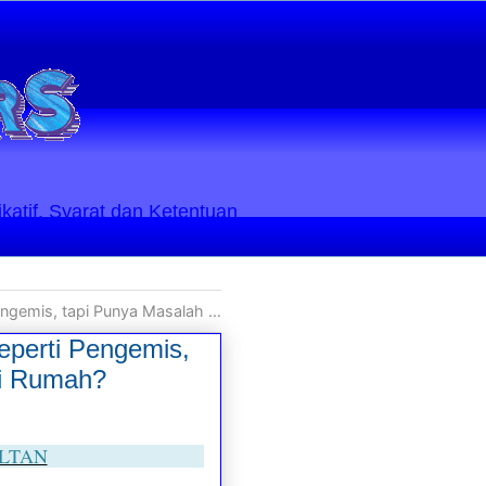
ikatif. Syarat dan Ketentuan
GEMBEL Mampu Beli Rumah? GEMBEL Punya Rumah?
perti Pengemis,
i Rumah?
ULTAN