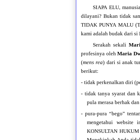
SIAPA ELU, manusia
dilayani? Bukan tidak sa
TIDAK PUNYA MALU (TUNA
kami adalah budak dari s
Serakah sekali
Mar
profesinya oleh
Maria Dw
(
mens rea
) dari si anak 
berikut:
- tidak perkenalkan diri 
- tidak tanya syarat dan
pula merasa berhak dan
- pura-pura “bego” tent
mengetahui website i
KONSULTAN HUKUM yang
Mungkinkah Anda tidak