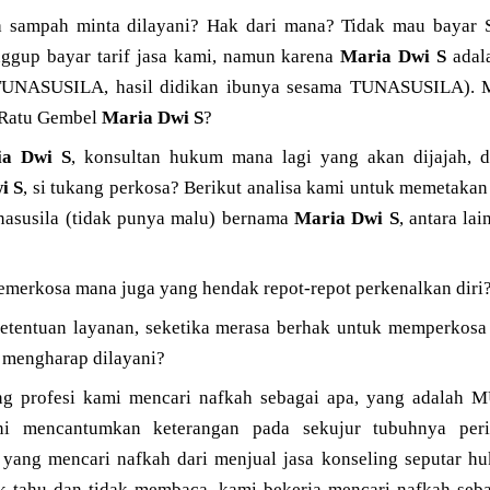
 sampah minta dilayani? Hak dari mana? Tidak mau baya
nggup bayar tarif jasa kami, namun karena
Maria Dwi S
adal
SUSILA, hasil didikan ibunya sesama TUNASUSILA). Min
i Ratu Gembel
Maria Dwi S
?
ia Dwi S
, konsultan hukum mana lagi yang akan dijajah, d
i S
, si tukang perkosa? Berikut analisa kami untuk memetakan
tunasusila (tidak punya malu) bernama
Maria Dwi S
, antara la
(pemerkosa mana juga yang hendak repot-repot perkenalkan diri?
 ketentuan layanan, seketika merasa berhak untuk memperko
 mengharap dilayani?
ang profesi kami mencari nafkah sebagai apa, yang adalah 
ni mencantumkan keterangan pada sekujur tubuhnya peri
 mencari nafkah dari menjual jasa konseling seputar huk
 tahu dan tidak membaca, kami bekerja mencari nafkah seb