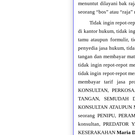
menuntut dilayani bak raj
seorang “bos” atau “raj
Tidak ingin repot-re
di kantor hukum, tidak in
tamu ataupun formulir, t
penyedia jasa hukum, tida
tangan dan membayar mate
tidak ingin repot-repot 
tidak ingin repot-repot m
membayar tarif jasa
KONSULTAN, PERKOS
TANGAN, SEMUDAH 
KONSULTAN ATAUPUN 
seorang PENIPU, PERA
konsultan, PREDATO
KESERAKAHAN
Maria D