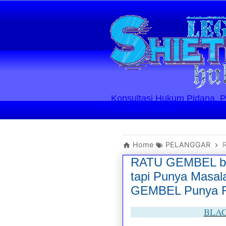
Konsultasi Hukum Pidana, Perd
Layanan Berlaku
Home
PELANGGAR
R
RATU GEMBEL ber
tapi Punya Masa
GEMBEL Punya 
BLAC