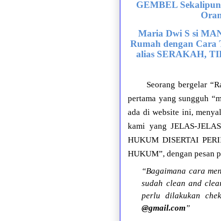
GEMBEL Sekalipun T
Ora
Maria Dwi S si M
Rumah dengan Cara T
alias SERAKAH, 
Seorang bergelar 
pertama yang sungguh “
ada di website ini, meny
kami yang JELAS-JEL
HUKUM DISERTAI PER
HUKUM”, dengan pesan per
“Bagaimana cara men
sudah clean and cle
perlu dilakukan che
@gmail.com
”