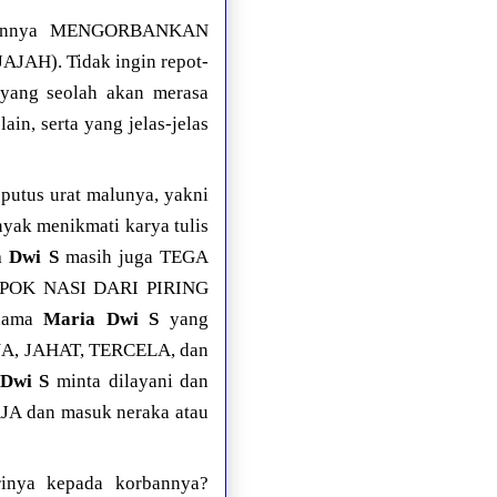
 inginnya MENGORBANKAN
H). Tidak ingin repot-
 yang seolah akan merasa
in, serta yang jelas-jelas
 putus urat malunya, yakni
nyak menikmati karya tulis
 Dwi S
masih juga TEGA
OK NASI DARI PIRING
nama
Maria Dwi S
yang
NA, JAHAT, TERCELA, dan
Dwi S
minta dilayani dan
JA dan masuk neraka atau
inya kepada korbannya?