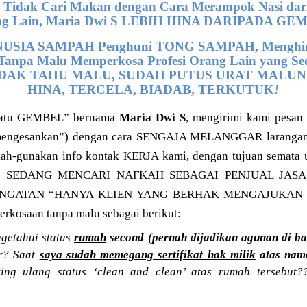
idak Cari Makan dengan Cara Merampok Nasi dari P
ng Lain, Maria Dwi S LEBIH HINA DARIPADA GE
ANUSIA SAMPAH Penghuni TONG SAMPAH, Menghim
anpa Malu Memperkosa Profesi Orang Lain yang Se
TIDAK TAHU MALU, SUDAH PUTUS URAT MALUN
HINA, TERCELA, BIADAB, TERKUTUK
!
“Ratu GEMBEL” bernama
Maria Dwi S
, mengirimi kami pesan 
mengesankan”) dengan cara SENGAJA MELANGGAR larangan
alah-gunakan info kontak KERJA kami, dengan tujuan semata
AS SEDANG MENCARI NAFKAH SEBAGAI PENJUAL JASA
INGATAN “HANYA KLIEN YANG BERHAK MENGAJUKAN
kosaan tanpa malu sebagai berikut:
getahui status
rumah
second (pernah dijadikan agunan di ba
ar? Saat
saya sudah memegang sertifikat hak milik
atas nam
king ulang status ‘clean and clean’ atas rumah tersebut?