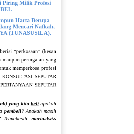
iring Milik Profesi
MBEL
pun Harta Berupa
dang Mencari Nafkah,
YA (TUNASUSILA),
berisi “perkosaan” (kesan
 maupun peringatan yang
 untuk memperkosa profesi
 KONSULTASI SEPUTAR
 PERTANYAAN SEPUTAR
nk) yang kita
beli
apakah
a pembeli
? Apakah masih
? Trimakasih.
maria.dwi.s