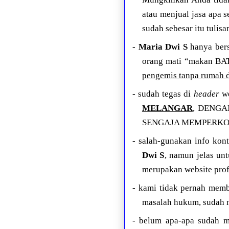
atau menjual jasa apa 
sudah sebesar itu tulis
-
Maria Dwi S
hanya bers
orang mati “makan BA
pengemis tanpa rumah d
- sudah tegas di
header
we
MELANGAR
, DENGAN
SENGAJA MEMPERKOS
- salah-gunakan info ko
Dwi S
, namun jelas unt
merupakan website pr
- kami tidak pernah memb
masalah hukum, sudah 
- belum apa-apa sudah 