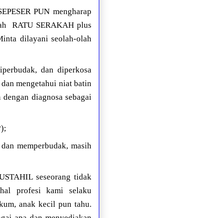
r SEPESER PUN mengharap
ah
RATU SERAKAH plus
ta dilayani seolah-olah
iperbudak, dan diperkosa
 dan mengetahui niat batin
in dengan diagnosa sebagai
);
sa dan memperbudak, masih
MUSTAHIL seseorang tidak
hal profesi kami selaku
um, anak kecil pun tahu.
agai apa dan menyediakan