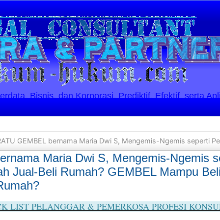
ata, Bisnis, dan Korporasi. Prediktif, Efektif, serta Apl
ATU GEMBEL bernama Maria Dwi S, Mengemis-Ngemis seperti Pengemis, tapi Punya Masalah Jual-Beli Rumah? 
nama Maria Dwi S, Mengemis-Ngemis se
lah Jual-Beli Rumah? GEMBEL Mampu Bel
Rumah?
K LIST PELANGGAR & PEMERKOSA PROFESI KONS