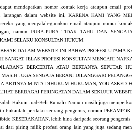
 dapat mendapatkan nomor kontak kerja ataupun email pro
serta larangan dalam website ini, KARENA KAMI YANG
ereka yang menyalah-gunakan email ataupun nomor kontak
larangan, namun PURA-PURA TIDAK TAHU DAN SENG
 KAMI SELAKU KONSULTAN HUKUM!
BESAR DALAM WEBSITE INI BAHWA PROFESI UTAMA K
 SANGAT JELAS PROFESI KONSULTAN MENCARI NAFKA
DILARANG BERCERITA ATAU BERTANYA SEPUTAR H
, MASIH JUGA SENGAJA BERANI DILANGGAR! PELANG
MA ARTINYA MINTA DIHUKUM HUKUMAN, YOU ASKED F
LIHAT BERBAGAI PERINGATAN DALAM SEKUJUR WEBSITE
salah Hukum Jual-Beli Rumah? Namun masih juga memperkosa
 Itu bukanlah perilaku seorang pengemis, namun PERAMPO
libido KESERAKAHAN, lebih hina daripada seorang pengemis 
i dari piring milik profesi orang lain yang juga sedang me