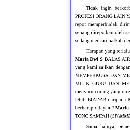
Tidak ingin berko
PROFESI ORANG LAIN YA
repot memperbudak dirin
senang direpotkan oleh sa
sedang mencari nafkah de
Harapan yang terlalu
Maria Dwi S
. BALAS AI
yang kami sajikan dengan
MEMPERKOSA DAN MER
MILIK GURU DAN MEM
menyuruh orang yang di
lebih BIADAB daripada
berharap dilayani?
Maria
TONG SAMPAH (
SPAMM
Sama halnya, peme