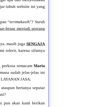
ur tubuh website ini yang
apan “
terimakasih
”? Suruh
ar-benar menjadi seorang
ya, masih juga
SENGAJA
olerir, karena sifatnya
ng perkosa semacam
Maria
mana sudah jelas-jelas ini
IF LAYANAN JASA;
 ataupun bertanya seputar
ani?
i pun akan kami berikan