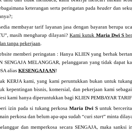
sebagaimana keterangan serta peringatan pada
header
dan sekuj
annya?;
edia membayar tarif layanan jasa dengan bayaran berupa uc
TU”, masih mengharap dilayani?
Kami kutuk
Maria Dwi S
ben
an tanpa pekerjaan
.
bsite memberi peringatan : Hanya KLIEN yang berhak bertan
 SENGAJA MELANGGAR, pelanggaran yang tidak dapat kami t
A alias
KESENGAJAAN
!
ntak KERJA kami, yang kami peruntukkan bukan untuk tuka
uk kepentingan bisnis, komersial, dan pekerjaan kami sebagai
ofesi kami hanya diperuntukkan bagi KLIEN PEMBAYAR TAR
eri izin pada si tukang perkosa
Maria Dwi S
untuk bercerita
main perkosa dan belum apa-apa sudah “curi
start
” minta dilay
melanggar dan memperkosa secara SENGAJA, maka sanksi in