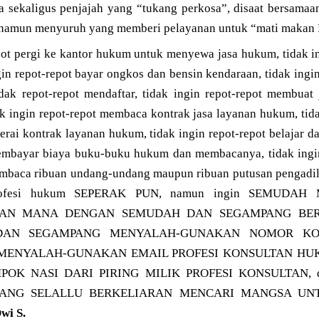
a sekaligus penjajah yang “tukang perkosa”, disaat bersamaa
a” namun menyuruh yang memberi pelayanan untuk “mati maka
pot pergi ke kantor hukum untuk menyewa jasa hukum, tidak i
gin repot-repot bayar ongkos dan bensin kendaraan, tidak ingi
idak repot-repot mendaftar, tidak ingin repot-repot membuat
k ingin repot-repot membaca kontrak jasa layanan hukum, tida
rai kontrak layanan hukum, tidak ingin repot-repot belajar 
membayar biaya buku-buku hukum dan membacanya, tidak ingin
embaca ribuan undang-undang maupun ribuan putusan pengadila
 profesi hukum SEPERAK PUN, namun ingin SEMUDA
AAN MANA DENGAN SEMUDAH DAN SEGAMPANG BE
DAN SEGAMPANG MENYALAH-GUNAKAN NOMOR KON
MENYALAH-GUNAKAN EMAIL PROFESI KONSULTAN HUKU
MPOK NASI DARI PIRING MILIK PROFESI KONSULTAN, 
R YANG SELALLU BERKELIARAN MENCARI MANGSA U
wi S.