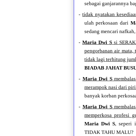
sebagai ganjarannya bag
-
tidak nyatakan kesediaan
ulah perkosaan dari
Ma
sedang mencari nafkah,
-
Maria Dwi S
si SERAKA
pengorbanan air mata, t
tidak lagi terhitung ju
BIADAB JAHAT BUS
-
Maria Dwi S
membalas 
merampok nasi dari piri
banyak korban perkosaa
-
Maria Dwi S
membalas 
memperkosa profesi g
Maria Dwi S
, seper
TIDAK TAHU MALU?