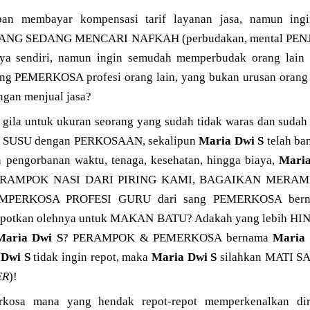
rban membayar kompensasi tarif layanan jasa, namun
NG SEDANG MENCARI NAFKAH (perbudakan, mental PENJAJA
ya sendiri, namun ingin semudah memperbudak orang lain
ng PEMERKOSA profesi orang lain, yang bukan urusan orang la
ngan menjual jasa?
 gila untuk ukuran seorang yang sudah tidak waras dan sudah
R SUSU dengan PERKOSAAN, sekalipun
Maria Dwi S
telah ba
 pengorbanan waktu, tenaga, kesehatan, hingga biaya,
Maria
AMPOK NASI DARI PIRING KAMI, BAGAIKAN MERAMP
PERKOSA PROFESI GURU dari sang PEMERKOSA ber
repotkan olehnya untuk MAKAN BATU? Adakah yang lebih HI
Maria Dwi S
? PERAMPOK & PEMERKOSA bernama
Maria 
 Dwi S
tidak ingin repot, maka
Maria Dwi S
silahkan MATI SA
ER
)!
rkosa mana yang hendak repot-repot memperkenalkan dir