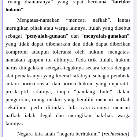
“ruang diantaranya” yang rapat bernama “
koridor
hukum
”.
Mengatas-namakan “mencari nafkah”, lantas
merugikan pihak atau warga lainnya, itulah yang disebut
sebagai “
penyalah-gunaan
” dan “
menyalah-gunakan
”,
yang tidak dapat dibenarkan dan tidak dapat diberikan
kompromi ataupun toleransi oleh hukum, mengatas-
namakan apapun itu alibinya. Pada titik itulah, hukum
harus ditegakkan setegak-tegaknya secara keras dengan
alat pemaksanya yang koersif sifatnya, sebagai pembeda
antara norma sosial dan norma hukum yang imperatif-
preskriptif sifatnya, tanpa “pandang bulu”—dalam
pengertian, orang miskin yang beralibi mencari nafkah
sekalipun perlu ditindak bila cara-caranya mencari
nafkah ialah ilegal dan merugikan hak-hak warga
lainnya.
Negara kita ialah “negara berhukum” (
rechtsstaat
),