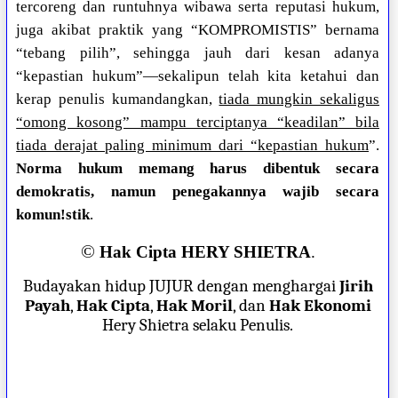
tercoreng dan runtuhnya wibawa serta reputasi hukum,
juga akibat praktik yang “KOMPROMISTIS” bernama
“tebang pilih”, sehingga jauh dari kesan adanya
“kepastian hukum”—sekalipun telah kita ketahui dan
kerap penulis kumandangkan,
tiada mungkin sekaligus
“omong kosong” mampu terciptanya “keadilan” bila
tiada derajat paling minimum dari “kepastian hukum
”.
Norma hukum memang harus dibentuk secara
demokratis, namun penegakannya wajib secara
komun!stik
.
©
Hak Cipta HERY SHIETRA
.
Budayakan hidup JUJUR dengan menghargai
Jirih
Payah
,
Hak Cipta
,
Hak Moril
, dan
Hak Ekonomi
Hery Shietra selaku Penulis.