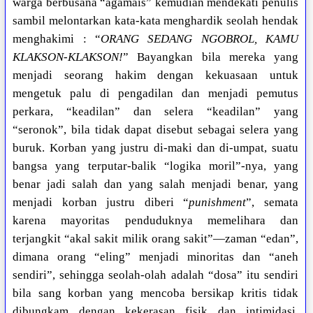
warga berbusana “agamais” kemudian mendekati penulis
sambil melontarkan kata-kata menghardik seolah hendak
menghakimi : “
ORANG SEDANG NGOBROL, KAMU
KLAKSON-KLAKSON!
” Bayangkan bila mereka yang
menjadi seorang hakim dengan kekuasaan untuk
mengetuk palu di pengadilan dan menjadi pemutus
perkara, “keadilan” dan selera “keadilan” yang
“seronok”, bila tidak dapat disebut sebagai selera yang
buruk. Korban yang justru di-maki dan di-umpat, suatu
bangsa yang terputar-balik “logika moril”-nya, yang
benar jadi salah dan yang salah menjadi benar, yang
menjadi korban justru diberi “
punishment
”, semata
karena mayoritas penduduknya memelihara dan
terjangkit “akal sakit milik orang sakit”—zaman “edan”,
dimana orang “eling” menjadi minoritas dan “aneh
sendiri”, sehingga seolah-olah adalah “dosa” itu sendiri
bila sang korban yang mencoba bersikap kritis tidak
dibungkam dengan kekerasan fisik dan intimidasi,