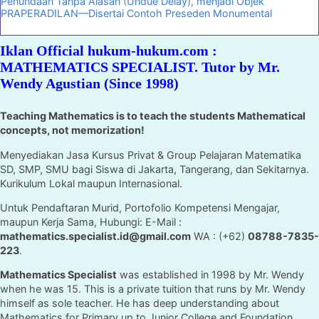
Penundaan Tanpa Alasan (Undue Delay), menjadi Objek
PRAPERADILAN—Disertai Contoh Preseden Monumental
Iklan Official hukum-hukum.com :
MATHEMATICS SPECIALIST. Tutor by Mr.
Wendy Agustian (Since 1998)
Teaching Mathematics is to teach the students Mathematical
concepts, not memorization!
Menyediakan Jasa Kursus Privat & Group Pelajaran Matematika
SD, SMP, SMU bagi Siswa di Jakarta, Tangerang, dan Sekitarnya.
Kurikulum Lokal maupun Internasional.
Untuk Pendaftaran Murid, Portofolio Kompetensi Mengajar,
maupun Kerja Sama, Hubungi: E-Mail :
mathematics.specialist.id@gmail.com
WA : (+62)
08788-7835-
223
.
Mathematics Specialist
was established in 1998 by Mr. Wendy
when he was 15. This is a private tuition that runs by Mr. Wendy
himself as sole teacher. He has deep understanding about
Mathematics for Primary up to Junior College and Foundation