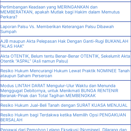
Pertimbangan Keadaan yang MERINGANKAN dan
MEMBERATKAN, apakah Mutlak bagi Hakim dalam Memutus
Perkara?
Laporan Palsu Vs. Memberikan Keterangan Palsu Dibawah
Sumpah
AJB maupun Akta Pelepasan Hak Dengan Ganti-Rugi BUKANLAH
“ALAS HAK”
Akta OTENTIK, Belum tentu Benar-Benar OTENTIK, Sekelumit Akta
Otentik “ASPAL” (Asli namun Palsu)
Resiko Hukum Mencurangi Hukum Lewat Praktik NOMINEE Tanah
ataupun Saham Perseroan
Modus LINTAH DARAT Mengulur-Ulur Waktu dan Menunda
Menggugat Debitornya, untuk Menikmati BUNGA RENTENIR
Beranak-Pinak dan Total Tagihan MEMBENGKAK
Resiko Hukum Jual-Beli Tanah dengan SURAT KUASA MENJUAL
Resiko Hukum bagi Terdakwa ketika Memilih Opsi PENGAKUAN
BERSALAH
Pegawai dari Pemohon Lelang Eksekusi (Nominee), Dilarang dan