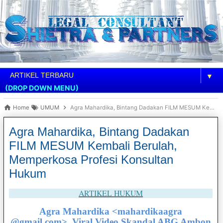
▼
(DROP DOWN MENU)
Home
UMUM
Agra Mahardika, Bintang Dadakan FILM MESUM Kembali Berulah, Memperkosa Profesi Konsultan Hukum
Agra Mahardika, Bintang Dadakan
FILM MESUM Kembali Berulah,
Memperkosa Profesi Konsultan
Hukum
ARTIKEL HUKUM
Agra Mahardika <mahardikaagra
@gmail.com>, Viral Video Skandal ABG Ambon