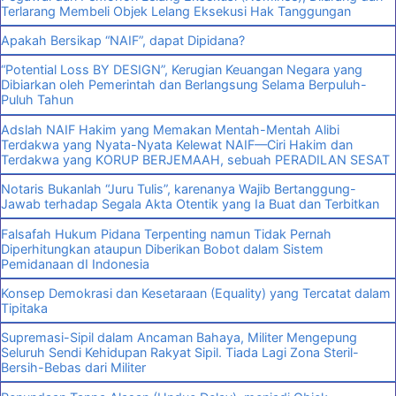
Terlarang Membeli Objek Lelang Eksekusi Hak Tanggungan
Apakah Bersikap “NAIF”, dapat Dipidana?
“Potential Loss BY DESIGN”, Kerugian Keuangan Negara yang
Dibiarkan oleh Pemerintah dan Berlangsung Selama Berpuluh-
Puluh Tahun
Adslah NAIF Hakim yang Memakan Mentah-Mentah Alibi
Terdakwa yang Nyata-Nyata Kelewat NAIF—Ciri Hakim dan
Terdakwa yang KORUP BERJEMAAH, sebuah PERADILAN SESAT
Notaris Bukanlah “Juru Tulis”, karenanya Wajib Bertanggung-
Jawab terhadap Segala Akta Otentik yang Ia Buat dan Terbitkan
Falsafah Hukum Pidana Terpenting namun Tidak Pernah
Diperhitungkan ataupun Diberikan Bobot dalam Sistem
Pemidanaan dI Indonesia
Konsep Demokrasi dan Kesetaraan (Equality) yang Tercatat dalam
Tipitaka
Supremasi-Sipil dalam Ancaman Bahaya, Militer Mengepung
Seluruh Sendi Kehidupan Rakyat Sipil. Tiada Lagi Zona Steril-
Bersih-Bebas dari Militer