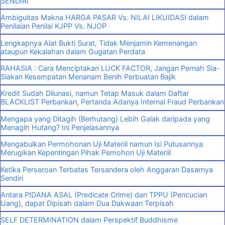
SENDIRI
Ambiguitas Makna HARGA PASAR Vs. NILAI LIKUIDASI dalam
Penilaian Penilai KJPP Vs. NJOP
Lengkapnya Alat Bukti Surat, Tidak Menjamin Kemenangan
ataupun Kekalahan dalam Gugatan Perdata
RAHASIA : Cara Menciptakan LUCK FACTOR, Jangan Pernah Sia-
Siakan Kesempatan Menanam Benih Perbuatan Bajik
Kredit Sudah Dilunasi, namun Tetap Masuk dalam Daftar
BLACKLIST Perbankan, Pertanda Adanya Internal Fraud Perbankan
Mengapa yang Ditagih (Berhutang) Lebih Galak daripada yang
Menagih Hutang? Ini Penjelasannya
Mengabulkan Permohonan Uji Materiil namun Isi Putusannya
Merugikan Kepentingan Pihak Pemohon Uji Materiil
Ketika Perseroan Terbatas Tersandera oleh Anggaran Dasarnya
Sendiri
Antara PIDANA ASAL (Predicate Crime) dan TPPU (Pencucian
Uang), dapat Dipisah dalam Dua Dakwaan Terpisah
SELF DETERMINATION dalam Perspektif Buddhisme