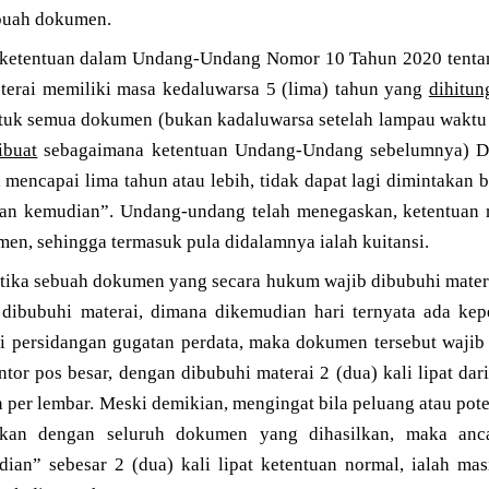
 buah dokumen.
 ketentuan dalam Undang-Undang Nomor 10 Tahun 2020 tentan
erai memiliki masa kedaluwarsa 5 (lima) tahun yang
dihitu
ntuk semua dokumen (bukan kadaluwarsa setelah lampau waktu l
ibuat
sebagaimana ketentuan Undang-Undang sebelumnya) De
 mencapai lima tahun atau lebih, tidak dapat lagi dimintakan
an kemudian”. Undang-undang telah menegaskan, ketentuan 
en, sehingga termasuk pula didalamnya ialah kuitansi.
etika sebuah dokumen yang secara hukum wajib dibubuhi matera
 dibubuhi materai, dimana dikemudian hari ternyata ada ke
 di persidangan gugatan perdata, maka dokumen tersebut waji
tor pos besar, dengan dibubuhi materai 2 (dua) kali lipat da
per lembar. Meski demikian, mengingat bila peluang atau pote
gkan dengan seluruh dokumen yang dihasilkan, maka anca
ian” sebesar 2 (dua) kali lipat ketentuan normal, ialah ma