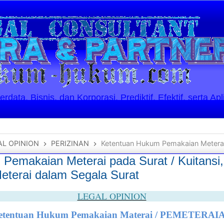
ata, Bisnis, dan Korporasi. Prediktif, Efektif, serta Apl
AL OPINION
PERIZINAN
Ketentuan Hukum Pemakaian Meterai pada Surat / Kuitansi, Salah
Pemakaian Meterai pada Surat / Kuitansi
terai dalam Segala Surat
LEGAL OPINION
etentuan Hukum Pemakaian Materai / PEMETERAI