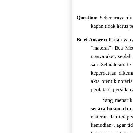
Question:
Sebenarnya atu
kapan tidak harus p
Brief Answer:
Istilah yan
“materai”. Bea Me
masyarakat, seolah
sah. Sebuah surat 
keperdataan dikemu
akta otentik notari
perdata di persidan
Yang menarik
secara hukum dan 
materai, dan tetap
kemudian”, agar ti