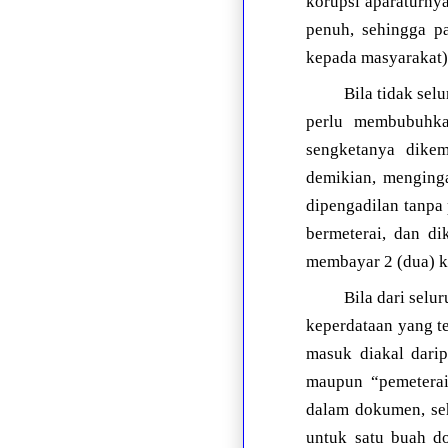
korupsi aparaturny
penuh, sehingga pa
kepada masyarakat)
Bila tidak se
perlu membubuhka
sengketanya dikem
demikian, menginga
dipengadilan tanpa
bermeterai, dan di
membayar 2 (dua) ka
Bila dari selu
keperdataan yang t
masuk diakal dari
maupun “pemeterai
dalam dokumen, seh
untuk satu buah d