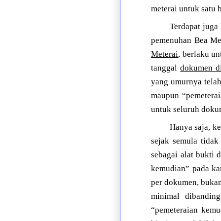
meterai untuk satu
Terdapat juga
pemenuhan Bea Met
Meterai
, berlaku u
tanggal
dokumen d
yang umurnya telah
maupun “pemeterai
untuk seluruh dokum
Hanya saja, k
sejak semula tidak
sebagai alat bukti
kemudian” pada kan
per dokumen, bukan 
minimal dibandin
“pemeteraian kemud