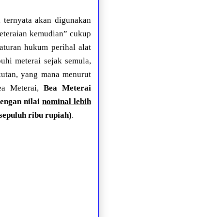
i ternyata akan digunakan
meteraian kemudian” cukup
aturan hukum perihal alat
uhi meterai sejak semula,
kutan, yang mana menurut
ea Meterai,
Bea Meterai
engan nilai
nominal lebih
sepuluh ribu rupiah)
.