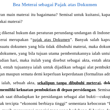
Bea Meterai sebagai Pajak atas Dokumen
ran main materai itu bagaimana? Semisal untuk kuitansi, kapa
akai materai?
g dikenal hukum dan peraturan perundang-undangan di Indonesi
terai merupakan “
pajak atas Dokumen
”. Banyak salah kapr
 suatu dokumen yang bila tidak dibubuhi materai, maka dokum
/ dokumen, yang bila tujuan utama pembentukannya ialah untuk
dian hari, maka itulah yang disebut sebagai akta, entah a
al, entah tujuannya ialah untuk dijadikan sebagai alat pembu
gan maupun semata demi keperluan keperdataan (formalitas adm
 ialah, sebuah akta,
sekalipun tanpa dibubuhi meterai
, do
memiliki kekuatan pembuktian di depan persidangan
. Semisa
 sah saat dihadapkan ke persidangan sebagai alat bukti—cuku
dak tercipta “ekonomi berbiaya tinggi” sementara kebocoran 