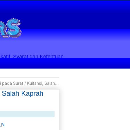
ikatif. Syarat dan Ketentuan
 Kaprah Serba Memakai Meterai dalam Segala Surat
, Salah Kaprah
AN