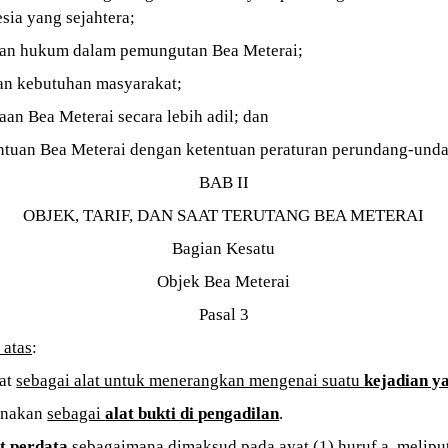
sia yang sejahtera;
ian hukum dalam pemungutan Bea Meterai;
an kebutuhan masyarakat;
an Bea Meterai secara lebih adil; dan
ntuan Bea Meterai dengan ketentuan peraturan perundang-unda
BAB II
OBJEK, TARIF, DAN SAAT TERUTANG BEA METERAI
Bagian Kesatu
Objek Bea Meterai
Pasal 3
 atas
:
uat
sebagai alat untuk menerangkan mengenai suatu
kejadian ya
unakan
sebagai
alat bukti di pengadilan
.
at perdata
sebagaimana dimaksud pada ayat (1) huruf a, meliput