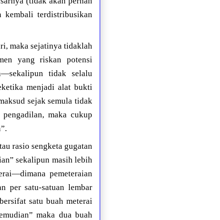
sarnya (tidak akan pernah
kembali terdistribusikan
i, maka sejatinya tidaklah
en yang riskan potensi
—sekalipun tidak selalu
ketika menjadi alat bukti
maksud sejak semula tidak
di pengadilan, maka cukup
”.
tau rasio sengketa gugatan
ian” sekalipun masih lebih
erai—dimana pemeteraian
an per satu-satuan lembar
ersifat satu buah meterai
 kemudian” maka dua buah