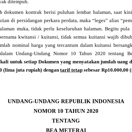
ayak ditempuh.
h dokumen kontrak berisi puluhan lembar halaman, saat kin
ktian di persidangan perkara perdata, maka “leges” alias “pe
laman muka, tidak perlu keseluruhan halaman. Begitu pula 
ernama kwitansi / kuitansi, tidak semua kuitansi wajib dibub
umlah nominal harga yang tercantum dalam kuitansi bersang
u dalam Undang-Undang Nomor 10 Tahun 2020 tentang B
) kali untuk setiap Dokumen yang menyatakan jumlah uang d
 (lima juta rupiah) dengan
tarif tetap
sebesar Rp10.000,00 (
UNDANG-UNDANG REPUBLIK INDONESIA
NOMOR 10 TAHUN 2020
TENTANG
BEA METERAI