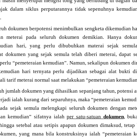
a masih menyerupai mengisi tong yang berlubang di bagian da
jak dalam siklus perputarannya tidak sepenuhnya kemudian 
.
luruh dokumen berpotensi menimbulkan sengketa dikemudian har
n meterai pada seluruh dokumen demikian. Hanya dokum
udian hari, yang perlu dibubuhkan materai sejak semula
t dokumen yang sejak semula telah diberi meterai, dapat se
 perlu “pemeteraian kemudian”. Namun, sekalipun dokumen di
kemudian hari ternyata perlu dijadikan sebagai alat bukti 
li tarif meterai normal saat melakukan “pemeteraian kemudian
ruh jumlah dokumen yang dihasilkan sepanjang tahun, potensi a
erjadi ialah kurang dari separuhnya, maka “pemeteraian kemud
pada sejak semula melengkapi seluruh dokumen dengan met
an kemudian” sifatnya ialah
per satu-satuan
dokumen
, buk
ingga setebal atau setipis apapun dokumen dimaksud, tetap b
okumen, yang mana bila konstruksinya ialah “pemeteraian