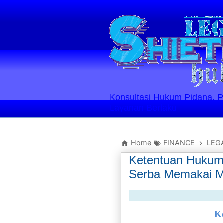
Konsultasi Hukum Pidana, Perd
Layanan Berlaku
Home
FINANCE
LEG
Ketentuan Hukum 
Serba Memakai Me
K