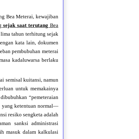
g Bea Meterai, kewajiban
ng
sejak saat terutang
Bea
ima tahun terhitung sejak
ngan kata lain, dokumen
 beban pembubuhan meterai
masa kadaluwarsa berlaku
i semisal kuitansi, namun
perluan untuk memakainya
b dibubuhkan
“pemeteraian
ri yang ketentuan normal—
nsi resiko sengketa adalah
man sanksi administrasi
sih masuk dalam kalkulasi