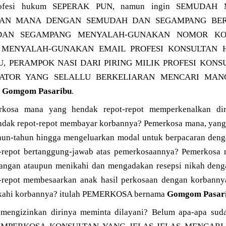
 profesi hukum SEPERAK PUN, namun ingin SEMUDA
AAN MANA DENGAN SEMUDAH DAN SEGAMPANG BE
DAN SEGAMPANG MENYALAH-GUNAKAN NOMOR KON
 MENYALAH-GUNAKAN EMAIL PROFESI KONSULTAN H
IPU, PERAMPOK NASI DARI PIRING MILIK PROFESI KON
 PREDATOR YANG SELALLU BERKELIARAN MENCARI M
N
Gomgom Pasaribu
.
rkosa mana yang hendak repot-repot memperkenalkan dir
ndak repot-repot membayar korbannya? Pemerkosa mana, yang
ahun-tahun hingga mengeluarkan modal untuk berpacaran den
-repot bertanggung-jawab atas pemerkosaannya? Pemerkosa 
nangan ataupun menikahi dan mengadakan resepsi nikah den
-repot membesaarkan anak hasil perkosaan dengan korbann
fkahi korbannya? itulah PEMERKOSA bernama
Gomgom Pasar
mengizinkan dirinya meminta dilayani? Belum apa-apa suda