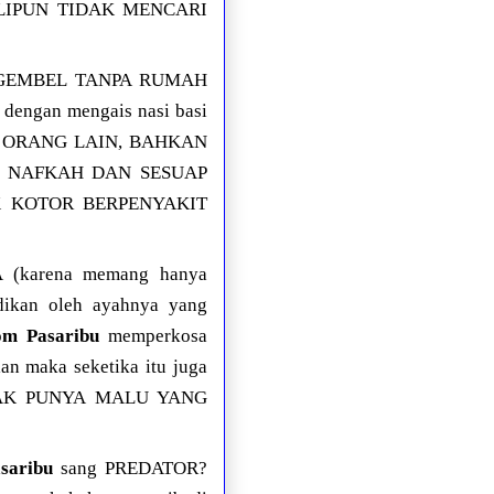
LIPUN TIDAK MENCARI
MIS GEMBEL TANPA RUMAH
dengan mengais nasi basi
ESI ORANG LAIN, BAHKAN
I NAFKAH DAN SESUAP
UDUK KOTOR BERPENYAKIT
 (karena memang hanya
idikan oleh ayahnya yang
m Pasaribu
memperkosa
lan maka seketika itu juga
AK PUNYA MALU YANG
saribu
sang PREDATOR?