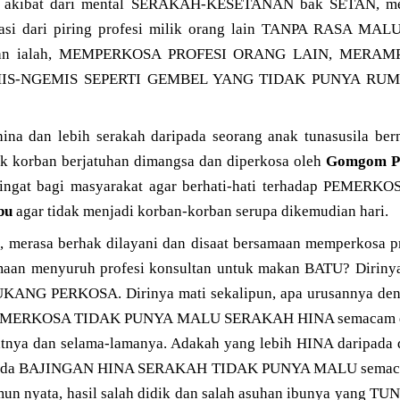
ai akibat dari mental SERAKAH-KESETANAN bak SETAN, me
si dari piring profesi milik orang lain TANPA RASA MALU
ian ialah, MEMPERKOSA PROFESI ORANG LAIN, MERAM
IS-NGEMIS SEPERTI GEMBEL YANG TIDAK PUNYA RU
ina dan lebih serakah daripada seorang anak tunasusila be
k korban berjatuhan dimangsa dan diperkosa oleh
Gomgom P
gingat bagi masyarakat agar berhati-hati terhadap PEM
bu
agar tidak menjadi korban-korban serupa dikemudian hari.
ya, merasa berhak dilayani dan disaat bersamaan memperkosa p
samaan menyuruh profesi konsultan untuk makan BATU? Dirin
ANG PERKOSA. Dirinya mati sekalipun, apa urusannya deng
la PEMERKOSA TIDAK PUNYA MALU SERAKAH HINA semacam di
atnya dan selama-lamanya. Adakah yang lebih HINA daripada
ripada BAJINGAN HINA SERAKAH TIDAK PUNYA MALU semaca
 namun nyata, hasil salah didik dan salah asuhan ibunya yan