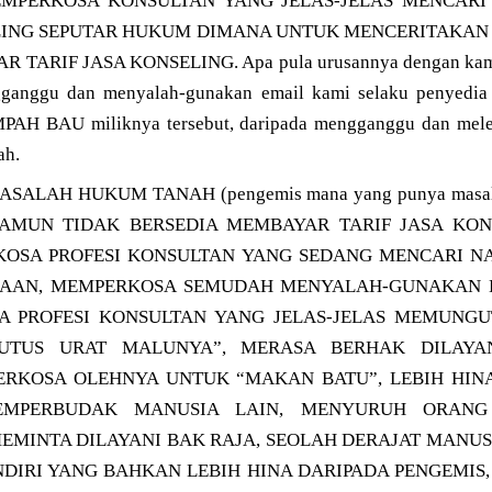
 MEMPERKOSA KONSULTAN YANG JELAS-JELAS MENCAR
LING SEPUTAR HUKUM DIMANA UNTUK MENCERITAKA
ARIF JASA KONSELING. Apa pula urusannya dengan kami 
ganggu dan menyalah-gunakan email kami selaku penyedia j
MPAH BAU miliknya tersebut, daripada mengganggu dan melec
ah.
ALAH HUKUM TANAH (pengemis mana yang punya masalah
), NAMUN TIDAK BERSEDIA MEMBAYAR TARIF JASA KON
OSA PROFESI KONSULTAN YANG SEDANG MENCARI N
SAAN, MEMPERKOSA SEMUDAH MENYALAH-GUNAKAN E
 PROFESI KONSULTAN YANG JELAS-JELAS MEMUNGUT 
PUTUS URAT MALUNYA”, MERASA BERHAK DILAYA
ERKOSA OLEHNYA UNTUK “MAKAN BATU”, LEBIH HINA
MPERBUDAK MANUSIA LAIN, MENYURUH ORANG
EMINTA DILAYANI BAK RAJA, SEOLAH DERAJAT MANUS
NDIRI YANG BAHKAN LEBIH HINA DARIPADA PENGEMIS,