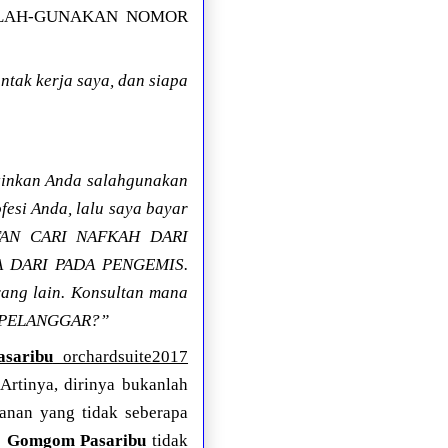
ENYALAH-GUNAKAN NOMOR
tak kerja saya, dan siapa
izinkan Anda salahgunakan
fesi Anda, lalu saya bayar
LTAN CARI NAFKAH DARI
NA DARI PADA PENGEMIS.
rang lain. Konsultan mana
us PELANGGAR?”
saribu
orchardsuite2017
 Artinya, dirinya bukanlah
yanan yang tidak seberapa
!
Gomgom Pasaribu
tidak