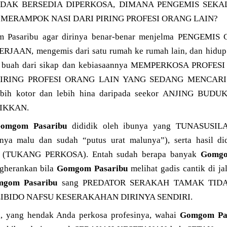
IDAK BERSEDIA DIPERKOSA, DIMANA PENGEMIS SEKA
ERAMPOK NASI DARI PIRING PROFESI ORANG LAIN?
m Pasaribu agar dirinya benar-benar menjelma PENGE
AN, mengemis dari satu rumah ke rumah lain, dan hidup 
gai buah dari sikap dan kebiasaannya MEMPERKOSA PROF
PIRING PROFESI ORANG LAIN YANG SEDANG MENCAR
lebih kotor dan lebih hina daripada seekor ANJING B
IKKAN.
omgom Pasaribu
dididik oleh ibunya yang TUNASUSILA
unya malu dan sudah “putus urat malunya”), serta hasil d
(TUKANG PERKOSA). Entah sudah berapa banyak
Gomgo
ngherankan bila
Gomgom Pasaribu
melihat gadis cantik di ja
gom Pasaribu
sang PREDATOR SERAKAH TAMAK TID
BIDO NAFSU KESERAKAHAN DIRINYA SENDIRI.
i, yang hendak Anda perkosa profesinya, wahai
Gomgom Pa