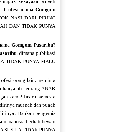
mupuk kekayaan pribadi
. Profesi utama
Gomgom
POK NASI DARI PIRING
MAH DAN TIDAK PUNYA
rnama
Gomgom Pasaribu
?
asaribu
, dimana publikasi
ERKOSA TIDAK PUNYA MALU
rofesi orang lain, meminta
ya hanyalah seorang ANAK
an kami? Justru, semesta
rinya musnah dan punah
 dirinya? Bahkan pengemis
m manusia berhati hewan
g TUNA SUSILA TIDAK PUNYA