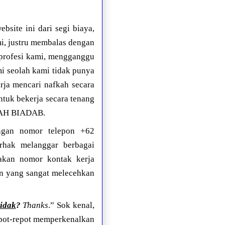
site ini dari segi biaya,
mi, justru membalas dengan
profesi kami, mengganggu
 seolah kami tidak punya
rja mencari nafkah secara
ntuk bekerja secara tenang
KAH BIADAB.
ngan nomor telepon +62
erhak melanggar berbagai
nakan nomor kontak kerja
 yang sangat melecehkan
tidak
?
Thanks
.” Sok kenal,
epot-repot memperkenalkan