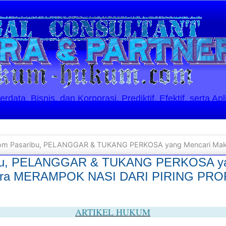
ata, Bisnis, dan Korporasi. Prediktif, Efektif, serta Apl
asaribu, PELANGGAR & TUKANG PERKOSA yang Mencari Makan dengan cara MERAMPOK N
bu, PELANGGAR & TUKANG PERKOSA ya
cara MERAMPOK NASI DARI PIRING PR
ARTIKEL HUKUM