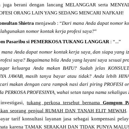
asih juga berani dengan lancang MELANGGAR serta M
OFESI ORANG LAIN YANG SEDANG MENCARI NAFKAH!
nsultan Shietra
menjawab : “
Dari mana Anda dapat nomor kon
alahgunakan nomor kontak kerja profesi saya?
”
m Pasaribu si PEMERKOSA TUKANG LANGGAR
: “...”
 mana Anda dapat nomor kontak kerja saya, dan siapa yang 
rofesi saya? Bagaimana bila Anda yang layani saya sesuai pro
 agar keluarga Anda makan BATU? Sudah jelas KONSU
A JAWAB, masih tanya bayar atau tidak? Anda lebih HI
 cari makan dengan cara rampok nasi dari piring PROFESI o
nda PERKOSA PROFESINYA, wahai setan tanpa nama sekalig
investigasi,
tukang perkosa tersebut bernama
Gomgom Pa
pakan seorang penjual RUMAH DAN TANAH ELIT MEWAH
.
yar tarif konsultasi layanan jasa sebagai kompensasi pela
semata karena TAMAK SERAKAH DAN TIDAK PUNYA MALU