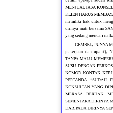
belum apa-apa sudah
MENJUAL JASA KONSE
KLIEN HARUS MEMBAYAR T
memiliki hak untuk meng
dirinya mati bersama SA
yang sedang mencari nafk
GEMBEL, PUNYA MAS
pekerjaan dan upah?
TANPA MALU MEMPERK
SUSU DENGAN PERKO
NOMOR KONTAK KERJA
PERTANDA “SUDAH 
KONSULTAN YANG DIP
MERASA BERHAK ME
SEMENTARA DIRINYA M
DARIPADA DIRINYA SE