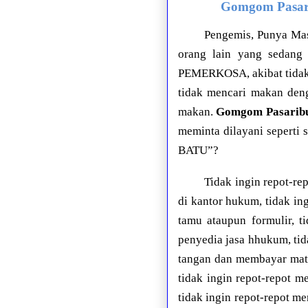
Gomgom Pasa
Pengemis, Punya Ma
orang lain yang sedang
PEMERKOSA, akibat tidak
tidak mencari makan deng
makan.
Gomgom Pasarib
meminta dilayani seperti
BATU”?
Tidak ingin repot-re
di kantor hukum, tidak in
tamu ataupun formulir, t
penyedia jasa hhukum, tid
tangan dan membayar mate
tidak ingin repot-repot 
tidak ingin repot-repot m