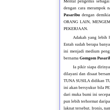
Mental pengemis sebag
dengan cara merampok na
Pasaribu
dengan demik
ORANG LAIN, MENGEM
PEKERJAAN.
Adakah yang lebih h
Entah sudah berapa banya
ini menjadi medium pen
bernama
Gomgom Pasari
Ia pikir siapa dirin
dilayani dan disaat ber
TUNA SUSILA didikan TUK
ini akan bersyukur bi
dari muka bumi ini secep
pun lebih terhormat da
laknat tersebut. Ironis,