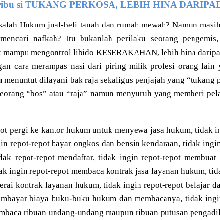
ribu si TUKANG PERKOSA, LEBIH HINA DARIP
salah Hukum jual-beli tanah dan rumah mewah? Namun masih
 mencari nafkah? Itu bukanlah perilaku seorang penge
 mampu mengontrol libido KESERAKAHAN, lebih hina daripa
an cara merampas nasi dari piring milik profesi orang lain
u
menuntut dilayani bak raja sekaligus penjajah yang “tukang 
 seorang “bos” atau “raja” namun menyuruh yang memberi pe
pot pergi ke kantor hukum untuk menyewa jasa hukum, tidak i
gin repot-repot bayar ongkos dan bensin kendaraan, tidak ingi
idak repot-repot mendaftar, tidak ingin repot-repot membuat
ak ingin repot-repot membaca kontrak jasa layanan hukum, tida
rai kontrak layanan hukum, tidak ingin repot-repot belajar 
membayar biaya buku-buku hukum dan membacanya, tidak ingin
embaca ribuan undang-undang maupun ribuan putusan pengadila