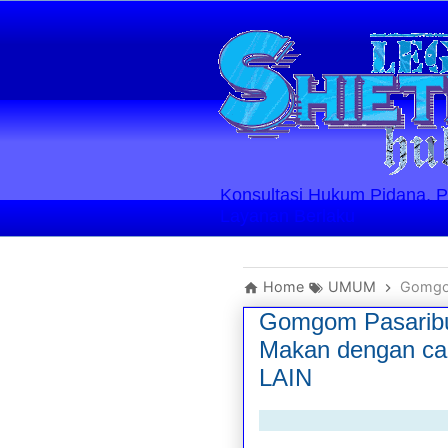
Konsultasi Hukum Pidana, Perd
Layanan Berlaku
Home
UMUM
Gomgom P
Gomgom Pasari
Makan dengan 
LAIN