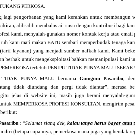
g TUKANG PERKOSA.
ng lagi pengorbanan yang kami kerahkan untuk membangun web
pikiran, alih-alih membalas air susu dengan kontribusi bagi ka
esi kami, menyalah-gunakan nomor kontak kerja atau email 
ruh kami mati makan BATU sembari memperbudak tenaga kami
 (tarif layanan) yang menjadi sumber nafkah kami. Kami beke
pun berhak untuk mengeksploitasi bahkan memanipulasi kami u
leh PEMERKOSA terlebih PENIPU TIDAK PUNYA MALU SERA
 TIDAK PUNYA MALU bernama
Gomgom Pasaribu
, de
tang tidak diundang dan pergi tidak diantar”, merasa b
egitu jelas di website ini, masih juga berani menyalah-gu
ta untuk MEMPERKOSA PROFESI KONSULTAN, mengirim pesan
 berikut:
asaribu
: “
Selamat siang dek,
kalau tanya harus
bayar atau 
n diri (betapa sopannya, pemerkosa mana juga yang hendak r