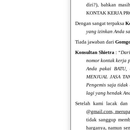
diri?), bahkan m
KONTAK KERJA PR
Dengan sangat terpaksa
Ko
yang izinkan Anda s
Tiada jawaban dari
Gomgo
Konsultan Shietra
: “
Dari
nomor kontak kerja p
Anda pakai BATU,
MENJUAL JASA TANY
Pengemis saja tidak
lagi yang hendak A
Setelah kami lacak dan 
@gmail.com, meru
tidak sanggup memba
harganya, namun 