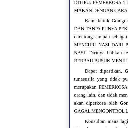
DITIPU, PEMERKOSA T
MAKAN DENGAN CARA M
Kami kutuk Gomgo
DAN TANPA PUNYA PEKERJA
dari tong sampah seba
MENCURI NASI DARI 
NASI! Dirinya bahkan 
BERBAU BUSUK MENJIJ
Dapat dipastikan,
G
tunasusila yang tidak p
merupakan PEMERKOSA 
orang lain, dan tidak me
akan diperkosa oleh
Gom
GAGAL MENGONTROL LI
Konsultan mana lag