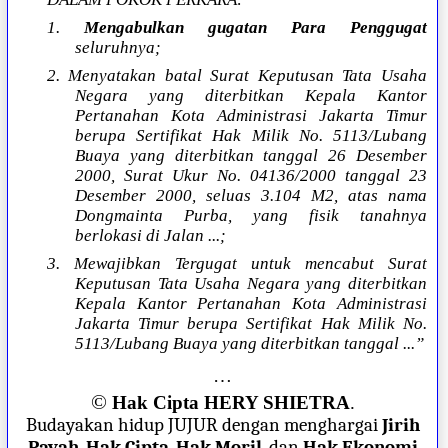
1.
Mengabulkan gugatan Para Penggugat
seluruhnya;
2. Menyatakan batal Surat Keputusan Tata Usaha
Negara yang diterbitkan Kepala Kantor
Pertanahan Kota Administrasi Jakarta Timur
berupa Sertifikat Hak Milik No. 5113/Lubang
Buaya yang diterbitkan tanggal 26 Desember
2000, Surat Ukur No. 04136/2000 tanggal 23
Desember 2000, seluas 3.104 M2, atas nama
Dongmainta Purba, yang fisik tanahnya
berlokasi di Jalan ...;
3. Mewajibkan Tergugat untuk mencabut Surat
Keputusan Tata Usaha Negara yang diterbitkan
Kepala Kantor Pertanahan Kota Administrasi
Jakarta Timur berupa Sertifikat Hak Milik No.
5113/Lubang Buaya yang diterbitkan tanggal ...”
…
©
Hak Cipta HERY SHIETRA
.
Budayakan hidup JUJUR dengan menghargai
Jirih
Payah
,
Hak Cipta
,
Hak Moril
, dan
Hak Ekonomi