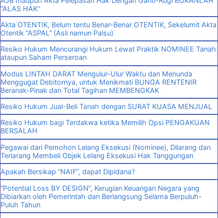
AJB maupun Akta Pelepasan Hak Dengan Ganti-Rugi BUKANLAH
“ALAS HAK”
Akta OTENTIK, Belum tentu Benar-Benar OTENTIK, Sekelumit Akta
Otentik “ASPAL” (Asli namun Palsu)
Resiko Hukum Mencurangi Hukum Lewat Praktik NOMINEE Tanah
ataupun Saham Perseroan
Modus LINTAH DARAT Mengulur-Ulur Waktu dan Menunda
Menggugat Debitornya, untuk Menikmati BUNGA RENTENIR
Beranak-Pinak dan Total Tagihan MEMBENGKAK
Resiko Hukum Jual-Beli Tanah dengan SURAT KUASA MENJUAL
Resiko Hukum bagi Terdakwa ketika Memilih Opsi PENGAKUAN
BERSALAH
Pegawai dari Pemohon Lelang Eksekusi (Nominee), Dilarang dan
Terlarang Membeli Objek Lelang Eksekusi Hak Tanggungan
Apakah Bersikap “NAIF”, dapat Dipidana?
“Potential Loss BY DESIGN”, Kerugian Keuangan Negara yang
Dibiarkan oleh Pemerintah dan Berlangsung Selama Berpuluh-
Puluh Tahun