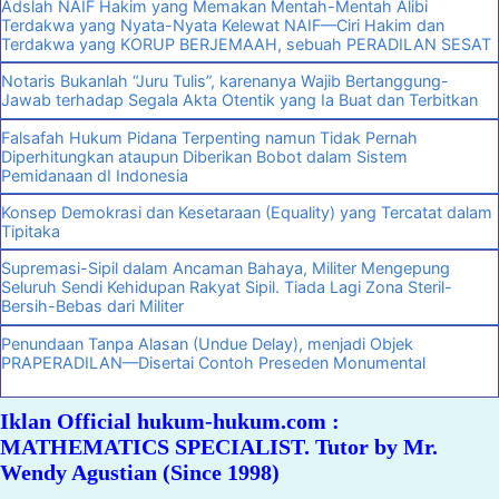
Adslah NAIF Hakim yang Memakan Mentah-Mentah Alibi
Terdakwa yang Nyata-Nyata Kelewat NAIF—Ciri Hakim dan
Terdakwa yang KORUP BERJEMAAH, sebuah PERADILAN SESAT
Notaris Bukanlah “Juru Tulis”, karenanya Wajib Bertanggung-
Jawab terhadap Segala Akta Otentik yang Ia Buat dan Terbitkan
Falsafah Hukum Pidana Terpenting namun Tidak Pernah
Diperhitungkan ataupun Diberikan Bobot dalam Sistem
Pemidanaan dI Indonesia
Konsep Demokrasi dan Kesetaraan (Equality) yang Tercatat dalam
Tipitaka
Supremasi-Sipil dalam Ancaman Bahaya, Militer Mengepung
Seluruh Sendi Kehidupan Rakyat Sipil. Tiada Lagi Zona Steril-
Bersih-Bebas dari Militer
Penundaan Tanpa Alasan (Undue Delay), menjadi Objek
PRAPERADILAN—Disertai Contoh Preseden Monumental
Iklan Official hukum-hukum.com :
MATHEMATICS SPECIALIST. Tutor by Mr.
Wendy Agustian (Since 1998)