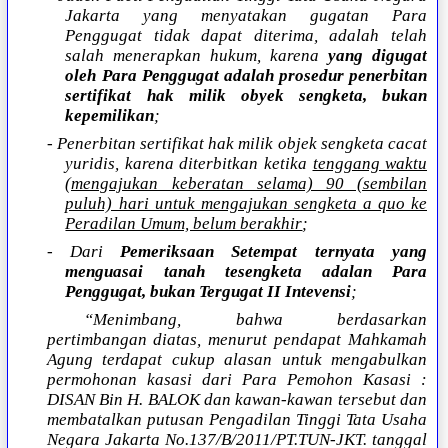
Jakarta yang menyatakan gugatan Para
Penggugat tidak dapat diterima, adalah telah
salah menerapkan hukum, karena
yang digugat
oleh Para Penggugat adalah prosedur penerbitan
sertifikat hak milik obyek sengketa, bukan
kepemilikan
;
- Penerbitan sertifikat hak milik objek sengketa cacat
yuridis, karena diterbitkan ketika
tenggang waktu
(mengajukan keberatan selama) 90 (sembilan
puluh) hari untuk mengajukan sengketa a quo ke
Peradilan Umum, belum berakhir
;
- Dari
Pemeriksaan Setempat ternyata yang
menguasai tanah tesengketa adalan Para
Penggugat, bukan Tergugat II Intevensi
;
“Menimbang, bahwa berdasarkan
pertimbangan diatas, menurut pendapat Mahkamah
Agung terdapat cukup alasan untuk mengabulkan
permohonan kasasi dari Para Pemohon Kasasi :
DISAN Bin H. BALOK dan kawan-kawan tersebut dan
membatalkan putusan Pengadilan Tinggi Tata Usaha
Negara Jakarta No.137/B/2011/PT.TUN-JKT. tanggal