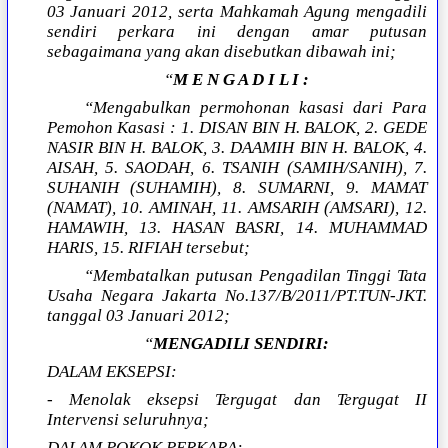
03 Januari 2012, serta Mahkamah Agung mengadili
sendiri perkara ini dengan amar putusan
sebagaimana yang akan disebutkan dibawah ini;
“
M E N G A D I L I :
“Mengabulkan permohonan kasasi dari Para
Pemohon Kasasi : 1. DISAN BIN H. BALOK, 2. GEDE
NASIR BIN H. BALOK, 3. DAAMIH BIN H. BALOK, 4.
AISAH, 5. SAODAH, 6. TSANIH (SAMIH/SANIH), 7.
SUHANIH (SUHAMIH), 8. SUMARNI, 9. MAMAT
(NAMAT), 10. AMINAH, 11. AMSARIH (AMSARI), 12.
HAMAWIH, 13. HASAN BASRI, 14. MUHAMMAD
HARIS, 15. RIFIAH tersebut;
“Membatalkan putusan Pengadilan Tinggi Tata
Usaha Negara Jakarta No.137/B/2011/PT.TUN-JKT.
tanggal 03 Januari 2012;
“
MENGADILI SENDIRI:
DALAM EKSEPSI:
- Menolak eksepsi Tergugat dan Tergugat II
Intervensi seluruhnya;
DALAM POKOK PERKARA: