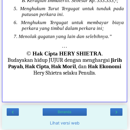
B. Kerugian Immateriil. Sebesar Rp. 333.333,-;
5. Menghukum Turut Tergugat untuk tunduk pada
putusan perkara ini.
6. Menghukum Tergugat untuk membayar biaya
perkara yang timbul dalam perkara ini;
7. Menolak gugatan yang lain dan selebihnya.”
…
©
Hak Cipta HERY SHIETRA
.
Budayakan hidup JUJUR dengan menghargai
Jirih
Payah
,
Hak Cipta
,
Hak Moril
, dan
Hak Ekonomi
Hery Shietra selaku Penulis.
‹
›
Beranda
Lihat versi web