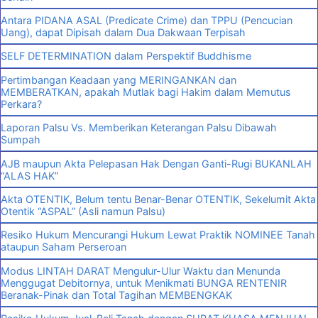
Antara PIDANA ASAL (Predicate Crime) dan TPPU (Pencucian
Uang), dapat Dipisah dalam Dua Dakwaan Terpisah
SELF DETERMINATION dalam Perspektif Buddhisme
Pertimbangan Keadaan yang MERINGANKAN dan
MEMBERATKAN, apakah Mutlak bagi Hakim dalam Memutus
Perkara?
Laporan Palsu Vs. Memberikan Keterangan Palsu Dibawah
Sumpah
AJB maupun Akta Pelepasan Hak Dengan Ganti-Rugi BUKANLAH
“ALAS HAK”
Akta OTENTIK, Belum tentu Benar-Benar OTENTIK, Sekelumit Akta
Otentik “ASPAL” (Asli namun Palsu)
Resiko Hukum Mencurangi Hukum Lewat Praktik NOMINEE Tanah
ataupun Saham Perseroan
Modus LINTAH DARAT Mengulur-Ulur Waktu dan Menunda
Menggugat Debitornya, untuk Menikmati BUNGA RENTENIR
Beranak-Pinak dan Total Tagihan MEMBENGKAK