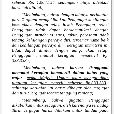
sebesar Rp. 1.064.154, sedangkan biaya advokad
haruslah ditolak;
“Menimbang, bahwa dengan adanya perbuatan
para Tergugat mengakibatkan Penggugat kehilangan
komunikasi dengan relasi bisnis Penggugat, relasi
Penggugat tidak dapat berkomunikasi dengan
Penggugat, menderita stres, takut, perasaan tidak
tenang, kehilangan percaya diri, tercemar nama baik
dan kehilangan percaya diri,
kerugian immateril ini
tidak dapat dinilai dengan uang, akan tetapi
Penggugat menuntut kerugian immateriil Rp.
333.333,
-;
“Menimbang, bahwa
karena Penggugat
menuntut kerugian immateriil dalam batas yang
wajar
,
maka Majelis Hakim akan mengabulkan
tuntutan kerugian materiil sebesar Rp.333.333
,-
sehingga kerugian itu harus dibayar oleh tergugat
dan turut Tergugat secara tanggung renteng;
“Menimbang, bahwa gugatan Penggugat
dikabulkan untuk sebagian, oleh karenanya terhadap
Turut Tergugat harus dihukum untuk tunduk pada