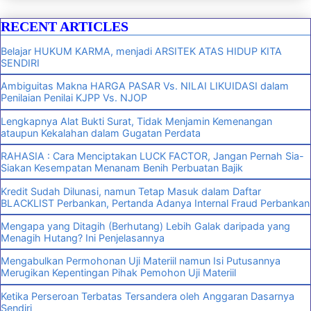
RECENT ARTICLES
Belajar HUKUM KARMA, menjadi ARSITEK ATAS HIDUP KITA
SENDIRI
Ambiguitas Makna HARGA PASAR Vs. NILAI LIKUIDASI dalam
Penilaian Penilai KJPP Vs. NJOP
Lengkapnya Alat Bukti Surat, Tidak Menjamin Kemenangan
ataupun Kekalahan dalam Gugatan Perdata
RAHASIA : Cara Menciptakan LUCK FACTOR, Jangan Pernah Sia-
Siakan Kesempatan Menanam Benih Perbuatan Bajik
Kredit Sudah Dilunasi, namun Tetap Masuk dalam Daftar
BLACKLIST Perbankan, Pertanda Adanya Internal Fraud Perbankan
Mengapa yang Ditagih (Berhutang) Lebih Galak daripada yang
Menagih Hutang? Ini Penjelasannya
Mengabulkan Permohonan Uji Materiil namun Isi Putusannya
Merugikan Kepentingan Pihak Pemohon Uji Materiil
Ketika Perseroan Terbatas Tersandera oleh Anggaran Dasarnya
Sendiri