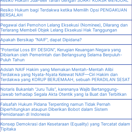
Resiko Hukum Jual-Beli Tanah dengan SURAT KUASA MENJUAL
Resiko Hukum bagi Terdakwa ketika Memilih Opsi PENGAKUAN
BERSALAH
Pegawai dari Pemohon Lelang Eksekusi (Nominee), Dilarang dan
Terlarang Membeli Objek Lelang Eksekusi Hak Tanggungan
Apakah Bersikap “NAIF”, dapat Dipidana?
“Potential Loss BY DESIGN”, Kerugian Keuangan Negara yang
Dibiarkan oleh Pemerintah dan Berlangsung Selama Berpuluh-
Puluh Tahun
Adslah NAIF Hakim yang Memakan Mentah-Mentah Alibi
Terdakwa yang Nyata-Nyata Kelewat NAIF—Ciri Hakim dan
Terdakwa yang KORUP BERJEMAAH, sebuah PERADILAN SESAT
Notaris Bukanlah “Juru Tulis”, karenanya Wajib Bertanggung-
Jawab terhadap Segala Akta Otentik yang Ia Buat dan Terbitkan
Falsafah Hukum Pidana Terpenting namun Tidak Pernah
Diperhitungkan ataupun Diberikan Bobot dalam Sistem
Pemidanaan dI Indonesia
Konsep Demokrasi dan Kesetaraan (Equality) yang Tercatat dalam
Tipitaka