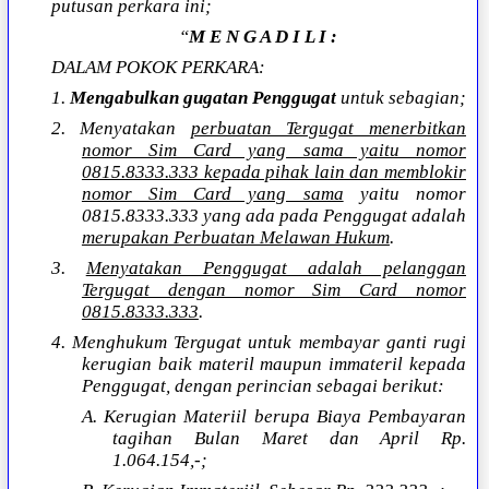
putusan perkara ini;
“
M E N G A D I L I :
DALAM POKOK PERKARA:
1.
Mengabulkan gugatan Penggugat
untuk sebagian;
2. Menyatakan
perbuatan Tergugat menerbitkan
nomor Sim Card yang sama yaitu nomor
0815.8333.333 kepada pihak lain dan memblokir
nomor Sim Card yang sama
yaitu nomor
0815.8333.333 yang ada pada Penggugat adalah
merupakan Perbuatan Melawan Hukum
.
3.
Menyatakan Penggugat adalah pelanggan
Tergugat dengan nomor Sim Card nomor
0815.8333.333
.
4. Menghukum Tergugat untuk membayar ganti rugi
kerugian baik materil maupun immateril kepada
Penggugat, dengan perincian sebagai berikut:
A. Kerugian Materiil berupa Biaya Pembayaran
tagihan Bulan Maret dan April Rp.
1.064.154,-;