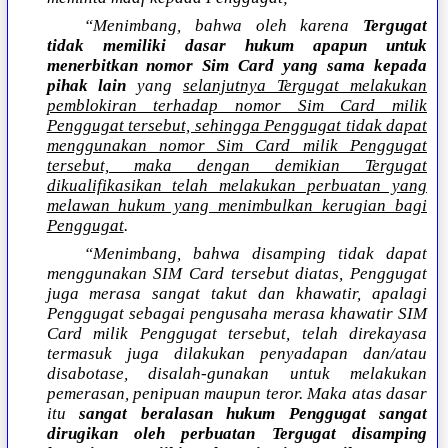
“Menimbang, bahwa oleh karena
Tergugat
tidak memiliki dasar hukum apapun untuk
menerbitkan nomor Sim Card yang sama kepada
pihak lain
yang
selanjutnya Tergugat melakukan
pemblokiran terhadap nomor Sim Card milik
Penggugat tersebut, sehingga Penggugat tidak dapat
menggunakan nomor Sim Card milik Penggugat
tersebut, maka dengan demikian Tergugat
dikualifikasikan telah melakukan perbuatan yang
melawan hukum yang menimbulkan kerugian bagi
Penggugat
.
“Menimbang, bahwa disamping tidak dapat
menggunakan SIM Card tersebut diatas, Penggugat
juga merasa sangat takut dan khawatir, apalagi
Penggugat sebagai pengusaha merasa khawatir SIM
Card milik Penggugat tersebut, telah direkayasa
termasuk juga dilakukan penyadapan dan/atau
disabotase, disalah-gunakan untuk melakukan
pemerasan, penipuan maupun teror. Maka atas dasar
itu
sangat beralasan hukum Penggugat sangat
dirugikan oleh perbuatan Tergugat disamping