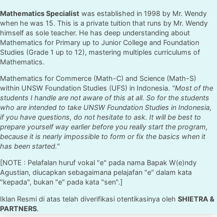
Mathematics Specialist
was established in 1998 by Mr. Wendy
when he was 15. This is a private tuition that runs by Mr. Wendy
himself as sole teacher. He has deep understanding about
Mathematics for Primary up to Junior College and Foundation
Studies (Grade 1 up to 12), mastering multiples curriculums of
Mathematics.
Mathematics for Commerce (Math-C) and Science (Math-S)
within UNSW Foundation Studies (UFS) in Indonesia.
"Most of the
students I handle are not aware of this at all. So for the students
who are intended to take UNSW Foundation Studies in Indonesia,
if you have questions, do not hesitate to ask. It will be best to
prepare yourself way earlier before you really start the program,
because it is nearly impossible to form or fix the basics when it
has been started."
[NOTE : Pelafalan huruf vokal "e" pada nama Bapak W(e)ndy
Agustian, diucapkan sebagaimana pelajafan "e" dalam kata
"kepada", bukan "e" pada kata "sen".]
Iklan Resmi di atas telah diverifikasi otentikasinya oleh
SHIETRA &
PARTNERS
.