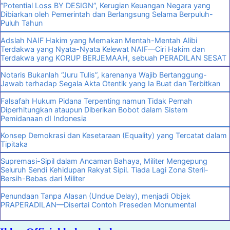
“Potential Loss BY DESIGN”, Kerugian Keuangan Negara yang
Dibiarkan oleh Pemerintah dan Berlangsung Selama Berpuluh-
Puluh Tahun
Adslah NAIF Hakim yang Memakan Mentah-Mentah Alibi
Terdakwa yang Nyata-Nyata Kelewat NAIF—Ciri Hakim dan
Terdakwa yang KORUP BERJEMAAH, sebuah PERADILAN SESAT
Notaris Bukanlah “Juru Tulis”, karenanya Wajib Bertanggung-
Jawab terhadap Segala Akta Otentik yang Ia Buat dan Terbitkan
Falsafah Hukum Pidana Terpenting namun Tidak Pernah
Diperhitungkan ataupun Diberikan Bobot dalam Sistem
Pemidanaan dI Indonesia
Konsep Demokrasi dan Kesetaraan (Equality) yang Tercatat dalam
Tipitaka
Supremasi-Sipil dalam Ancaman Bahaya, Militer Mengepung
Seluruh Sendi Kehidupan Rakyat Sipil. Tiada Lagi Zona Steril-
Bersih-Bebas dari Militer
Penundaan Tanpa Alasan (Undue Delay), menjadi Objek
PRAPERADILAN—Disertai Contoh Preseden Monumental