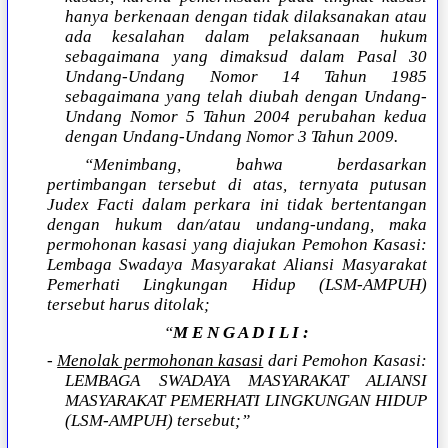
hanya berkenaan dengan tidak dilaksanakan atau
ada kesalahan dalam pelaksanaan hukum
sebagaimana yang dimaksud dalam Pasal 30
Undang-Undang Nomor 14 Tahun 1985
sebagaimana yang telah diubah dengan Undang-
Undang Nomor 5 Tahun 2004 perubahan kedua
dengan Undang-Undang Nomor 3 Tahun 2009.
“Menimbang, bahwa berdasarkan
pertimbangan tersebut di atas, ternyata putusan
Judex Facti dalam perkara ini tidak bertentangan
dengan hukum dan/atau undang-undang, maka
permohonan kasasi yang diajukan Pemohon Kasasi:
Lembaga Swadaya Masyarakat Aliansi Masyarakat
Pemerhati Lingkungan Hidup (LSM-AMPUH)
tersebut harus ditolak;
“
M E N G A D I L I :
-
Menolak permohonan kasasi
dari Pemohon Kasasi:
LEMBAGA SWADAYA MASYARAKAT ALIANSI
MASYARAKAT PEMERHATI LINGKUNGAN HIDUP
(LSM-AMPUH) tersebut;”