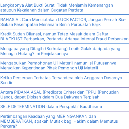
Lengkapnya Alat Bukti Surat, Tidak Menjamin Kemenangan
ataupun Kekalahan dalam Gugatan Perdata
RAHASIA : Cara Menciptakan LUCK FACTOR, Jangan Pernah Sia-
Siakan Kesempatan Menanam Benih Perbuatan Bajik
Kredit Sudah Dilunasi, namun Tetap Masuk dalam Daftar
BLACKLIST Perbankan, Pertanda Adanya Internal Fraud Perbankan
Mengapa yang Ditagih (Berhutang) Lebih Galak daripada yang
Menagih Hutang? Ini Penjelasannya
Mengabulkan Permohonan Uji Materiil namun Isi Putusannya
Merugikan Kepentingan Pihak Pemohon Uji Materiil
Ketika Perseroan Terbatas Tersandera oleh Anggaran Dasarnya
Sendiri
Antara PIDANA ASAL (Predicate Crime) dan TPPU (Pencucian
Uang), dapat Dipisah dalam Dua Dakwaan Terpisah
SELF DETERMINATION dalam Perspektif Buddhisme
Pertimbangan Keadaan yang MERINGANKAN dan
MEMBERATKAN, apakah Mutlak bagi Hakim dalam Memutus
Perkara?