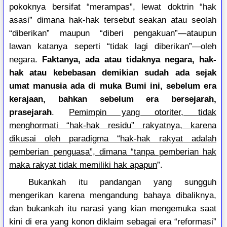
pokoknya bersifat “merampas”, lewat doktrin “hak
asasi” dimana hak-hak tersebut seakan atau seolah
“diberikan” maupun “diberi pengakuan”—ataupun
lawan katanya seperti “tidak lagi diberikan”—oleh
negara.
Faktanya, ada atau tidaknya negara, hak-
hak atau kebebasan demikian sudah ada sejak
umat manusia ada di muka Bumi ini, sebelum era
kerajaan, bahkan sebelum era bersejarah,
prasejarah
.
Pemimpin yang otoriter, tidak
menghormati “hak-hak residu” rakyatnya, karena
dikusai oleh paradigma “hak-hak rakyat adalah
pemberian penguasa”, dimana “tanpa pemberian hak
maka rakyat tidak memiliki hak apapun
”.
Bukankah itu pandangan yang sungguh
mengerikan karena mengandung bahaya dibaliknya,
dan bukankah itu narasi yang kian mengemuka saat
kini di era yang konon diklaim sebagai era “reformasi”