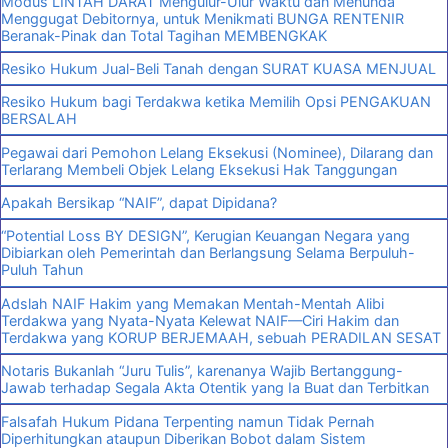
Modus LINTAH DARAT Mengulur-Ulur Waktu dan Menunda
Menggugat Debitornya, untuk Menikmati BUNGA RENTENIR
Beranak-Pinak dan Total Tagihan MEMBENGKAK
Resiko Hukum Jual-Beli Tanah dengan SURAT KUASA MENJUAL
Resiko Hukum bagi Terdakwa ketika Memilih Opsi PENGAKUAN
BERSALAH
Pegawai dari Pemohon Lelang Eksekusi (Nominee), Dilarang dan
Terlarang Membeli Objek Lelang Eksekusi Hak Tanggungan
Apakah Bersikap “NAIF”, dapat Dipidana?
“Potential Loss BY DESIGN”, Kerugian Keuangan Negara yang
Dibiarkan oleh Pemerintah dan Berlangsung Selama Berpuluh-
Puluh Tahun
Adslah NAIF Hakim yang Memakan Mentah-Mentah Alibi
Terdakwa yang Nyata-Nyata Kelewat NAIF—Ciri Hakim dan
Terdakwa yang KORUP BERJEMAAH, sebuah PERADILAN SESAT
Notaris Bukanlah “Juru Tulis”, karenanya Wajib Bertanggung-
Jawab terhadap Segala Akta Otentik yang Ia Buat dan Terbitkan
Falsafah Hukum Pidana Terpenting namun Tidak Pernah
Diperhitungkan ataupun Diberikan Bobot dalam Sistem