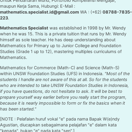
Untuk Pendaftaran Murid, Portofolio Kompetensi Mengajar,
maupun Kerja Sama, Hubungi: E-Mail :
mathematics.specialist.id@gmail.com
WA : (+62)
08788-7835-
223
.
Mathematics Specialist
was established in 1998 by Mr. Wendy
when he was 15. This is a private tuition that runs by Mr. Wendy
himself as sole teacher. He has deep understanding about
Mathematics for Primary up to Junior College and Foundation
Studies (Grade 1 up to 12), mastering multiples curriculums of
Mathematics.
Mathematics for Commerce (Math-C) and Science (Math-S)
within UNSW Foundation Studies (UFS) in Indonesia.
"Most of the
students I handle are not aware of this at all. So for the students
who are intended to take UNSW Foundation Studies in Indonesia,
if you have questions, do not hesitate to ask. It will be best to
prepare yourself way earlier before you really start the program,
because it is nearly impossible to form or fix the basics when it
has been started."
[NOTE : Pelafalan huruf vokal "e" pada nama Bapak W(e)ndy
Agustian, diucapkan sebagaimana pelajafan "e" dalam kata
"kepada", bukan "e" pada kata "sen".]