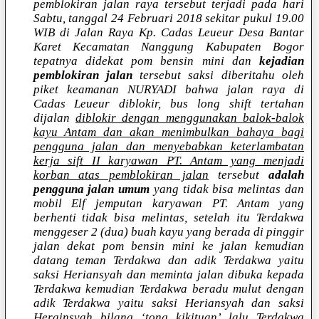
pemblokiran jalan raya tersebut terjadi pada hari
Sabtu, tanggal 24 Februari 2018 sekitar pukul 19.00
WIB di Jalan Raya Kp. Cadas Leueur Desa Bantar
Karet Kecamatan Nanggung Kabupaten Bogor
tepatnya didekat pom bensin mini dan
kejadian
pemblokiran jalan
tersebut saksi diberitahu oleh
piket keamanan NURYADI bahwa jalan raya di
Cadas Leueur diblokir, bus long shift tertahan
dijalan
diblokir dengan menggunakan balok-balok
kayu Antam dan akan menimbulkan bahaya bagi
pengguna jalan dan menyebabkan keterlambatan
kerja sift II karyawan PT. Antam yang menjadi
korban atas pemblokiran jalan
tersebut
adalah
pengguna jalan umum
yang tidak bisa melintas dan
mobil Elf jemputan karyawan PT. Antam yang
berhenti tidak bisa melintas, setelah itu Terdakwa
menggeser 2 (dua) buah kayu yang berada di pinggir
jalan dekat pom bensin mini ke jalan kemudian
datang teman Terdakwa dan adik Terdakwa yaitu
saksi Heriansyah dan meminta jalan dibuka kepada
Terdakwa kemudian Terdakwa beradu mulut dengan
adik Terdakwa yaitu saksi Heriansyah dan saksi
Herainsyah bilang ‘tong kikituan’ lalu Terdakwa