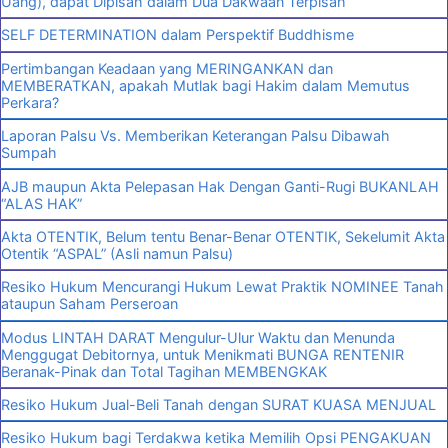
Uang), dapat Dipisah dalam Dua Dakwaan Terpisah
SELF DETERMINATION dalam Perspektif Buddhisme
Pertimbangan Keadaan yang MERINGANKAN dan
MEMBERATKAN, apakah Mutlak bagi Hakim dalam Memutus
Perkara?
Laporan Palsu Vs. Memberikan Keterangan Palsu Dibawah
Sumpah
AJB maupun Akta Pelepasan Hak Dengan Ganti-Rugi BUKANLAH
“ALAS HAK”
Akta OTENTIK, Belum tentu Benar-Benar OTENTIK, Sekelumit Akta
Otentik “ASPAL” (Asli namun Palsu)
Resiko Hukum Mencurangi Hukum Lewat Praktik NOMINEE Tanah
ataupun Saham Perseroan
Modus LINTAH DARAT Mengulur-Ulur Waktu dan Menunda
Menggugat Debitornya, untuk Menikmati BUNGA RENTENIR
Beranak-Pinak dan Total Tagihan MEMBENGKAK
Resiko Hukum Jual-Beli Tanah dengan SURAT KUASA MENJUAL
Resiko Hukum bagi Terdakwa ketika Memilih Opsi PENGAKUAN