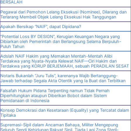
BERSALAH
Pegawai dari Pemohon Lelang Eksekusi (Nominee), Dilarang dan
Terlarang Membeli Objek Lelang Eksekusi Hak Tanggungan
Apakah Bersikap “NAIF”, dapat Dipidana?
“Potential Loss BY DESIGN”, Kerugian Keuangan Negara yang
Dibiarkan oleh Pemerintah dan Berlangsung Selama Berpuluh-
Puluh Tahun
Adslah NAIF Hakim yang Memakan Mentah-Mentah Alibi
Terdakwa yang Nyata-Nyata Kelewat NAIF—Ciri Hakim dan
Terdakwa yang KORUP BERJEMAAH, sebuah PERADILAN SESAT
Notaris Bukanlah “Juru Tulis”, karenanya Wajib Bertanggung-
Jawab terhadap Segala Akta Otentik yang Ia Buat dan Terbitkan
Falsafah Hukum Pidana Terpenting namun Tidak Pernah
Diperhitungkan ataupun Diberikan Bobot dalam Sistem
Pemidanaan dI Indonesia
Konsep Demokrasi dan Kesetaraan (Equality) yang Tercatat dalam
Tipitaka
Supremasi-Sipil dalam Ancaman Bahaya, Militer Mengepung
Seluruh Sendi Kehidupan Rakyat Sipil. Tiada Lagi Zona Steril-