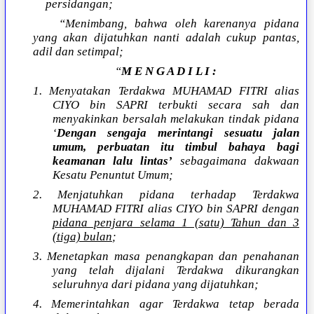
persidangan;
“Menimbang, bahwa oleh karenanya pidana
yang akan dijatuhkan nanti adalah cukup pantas,
adil dan setimpal;
“
M E N G A D I L I :
1. Menyatakan Terdakwa MUHAMAD FITRI alias
CIYO bin SAPRI terbukti secara sah dan
menyakinkan bersalah melakukan tindak pidana
‘
Dengan sengaja merintangi sesuatu jalan
umum, perbuatan itu timbul bahaya bagi
keamanan lalu lintas’
sebagaimana dakwaan
Kesatu Penuntut Umum;
2. Menjatuhkan pidana terhadap Terdakwa
MUHAMAD FITRI alias CIYO bin SAPRI dengan
pidana penjara selama 1 (satu) Tahun dan 3
(tiga) bulan
;
3. Menetapkan masa penangkapan dan penahanan
yang telah dijalani Terdakwa dikurangkan
seluruhnya dari pidana yang dijatuhkan;
4. Memerintahkan agar Terdakwa tetap berada