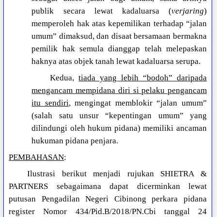
publik secara lewat kadaluarsa (
verjaring
)
memperoleh hak atas kepemilikan terhadap “jalan
umum” dimaksud, dan disaat bersamaan bermakna
pemilik hak semula dianggap telah melepaskan
haknya atas objek tanah lewat kadaluarsa serupa.
Kedua,
tiada yang lebih “bodoh” daripada
mengancam mempidana diri si pelaku pengancam
itu sendiri
, mengingat memblokir “jalan umum”
(salah satu unsur “kepentingan umum” yang
dilindungi oleh hukum pidana) memiliki ancaman
hukuman pidana penjara.
PEMBAHASAN
:
Ilustrasi berikut menjadi rujukan SHIETRA &
PARTNERS sebagaimana dapat dicerminkan lewat
putusan Pengadilan Negeri Cibinong perkara pidana
register Nomor 434/Pid.B/2018/PN.Cbi tanggal 24