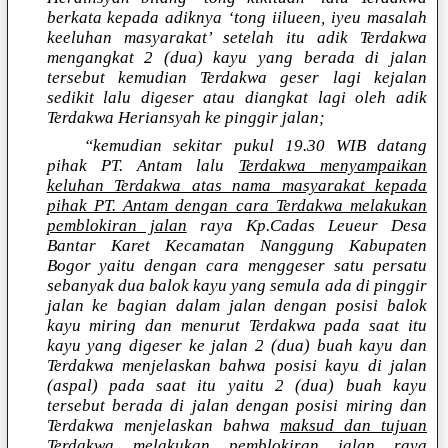
berkata kepada adiknya ‘tong iilueen, iyeu masalah
keeluhan masyarakat’ setelah itu adik Terdakwa
mengangkat 2 (dua) kayu yang berada di jalan
tersebut kemudian Terdakwa geser lagi kejalan
sedikit lalu digeser atau diangkat lagi oleh adik
Terdakwa Heriansyah ke pinggir jalan;
“kemudian sekitar pukul 19.30 WIB datang
pihak PT. Antam lalu
Terdakwa menyampaikan
keluhan Terdakwa atas nama masyarakat kepada
pihak PT. Antam dengan cara Terdakwa melakukan
pemblokiran jalan
raya Kp.Cadas Leueur Desa
Bantar Karet Kecamatan Nanggung Kabupaten
Bogor yaitu dengan cara menggeser satu persatu
sebanyak dua balok kayu yang semula ada di pinggir
jalan ke bagian dalam jalan dengan posisi balok
kayu miring dan menurut Terdakwa pada saat itu
kayu yang digeser ke jalan 2 (dua) buah kayu dan
Terdakwa menjelaskan bahwa posisi kayu di jalan
(aspal) pada saat itu yaitu 2 (dua) buah kayu
tersebut berada di jalan dengan posisi miring dan
Terdakwa menjelaskan bahwa
maksud dan tujuan
Terdakwa melakukan pemblokiran jalan raya