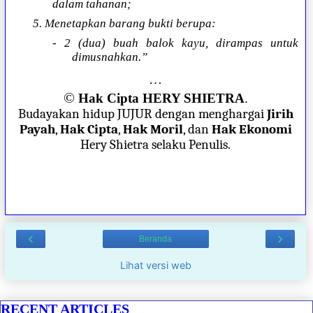
dalam tahanan;
5. Menetapkan barang bukti berupa:
- 2 (dua) buah balok kayu, dirampas untuk
dimusnahkan.”
…
©
Hak Cipta HERY SHIETRA
.
Budayakan hidup JUJUR dengan menghargai
Jirih
Payah
,
Hak Cipta
,
Hak Moril
, dan
Hak Ekonomi
Hery Shietra selaku Penulis.
‹
›
Beranda
Lihat versi web
RECENT ARTICLES