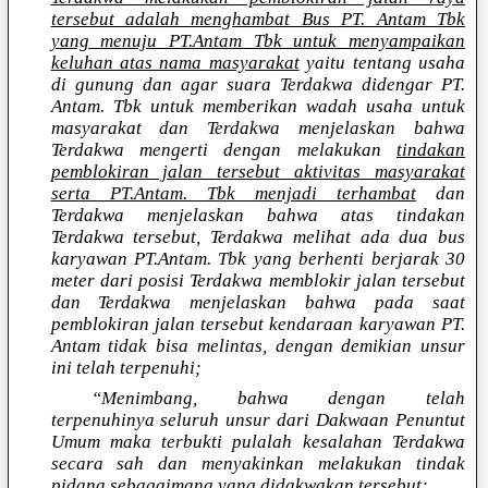
tersebut adalah menghambat Bus PT. Antam Tbk
yang menuju PT.Antam Tbk untuk menyampaikan
keluhan atas nama masyarakat
yaitu tentang usaha
di gunung dan agar suara Terdakwa didengar PT.
Antam. Tbk untuk memberikan wadah usaha untuk
masyarakat dan Terdakwa menjelaskan bahwa
Terdakwa mengerti dengan melakukan
tindakan
pemblokiran jalan tersebut aktivitas masyarakat
serta PT.Antam. Tbk menjadi terhambat
dan
Terdakwa menjelaskan bahwa atas tindakan
Terdakwa tersebut, Terdakwa melihat ada dua bus
karyawan PT.Antam. Tbk yang berhenti berjarak 30
meter dari posisi Terdakwa memblokir jalan tersebut
dan Terdakwa menjelaskan bahwa pada saat
pemblokiran jalan tersebut kendaraan karyawan PT.
Antam tidak bisa melintas, dengan demikian unsur
ini telah terpenuhi;
“Menimbang, bahwa dengan telah
terpenuhinya seluruh unsur dari Dakwaan Penuntut
Umum maka terbukti pulalah kesalahan Terdakwa
secara sah dan menyakinkan melakukan tindak
pidana sebagaimana yang didakwakan tersebut;